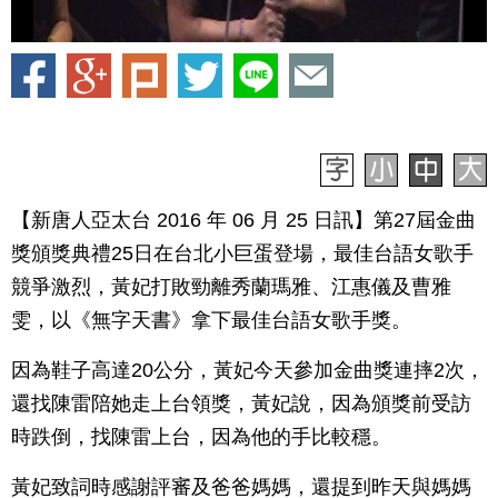
【新唐人亞太台 2016 年 06 月 25 日訊】第27屆金曲
獎頒獎典禮25日在台北小巨蛋登場，最佳台語女歌手
競爭激烈，黃妃打敗勁離秀蘭瑪雅、江惠儀及曹雅
雯，以《無字天書》拿下最佳台語女歌手獎。
因為鞋子高達20公分，黃妃今天參加金曲獎連摔2次，
還找陳雷陪她走上台領獎，黃妃說，因為頒獎前受訪
時跌倒，找陳雷上台，因為他的手比較穩。
黃妃致詞時感謝評審及爸爸媽媽，還提到昨天與媽媽