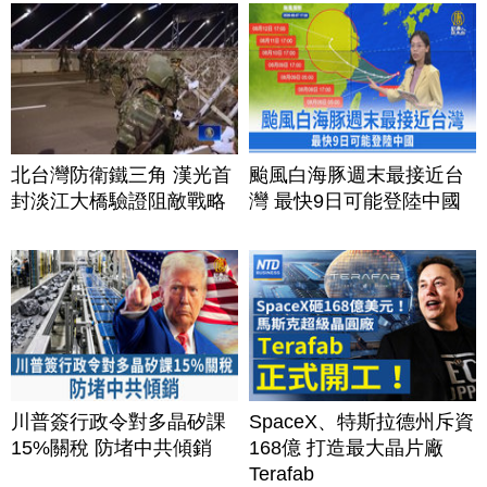
北台灣防衛鐵三角 漢光首
颱風白海豚週末最接近台
封淡江大橋驗證阻敵戰略
灣 最快9日可能登陸中國
川普簽行政令對多晶矽課
SpaceX、特斯拉德州斥資
15%關稅 防堵中共傾銷
168億 打造最大晶片廠
Terafab