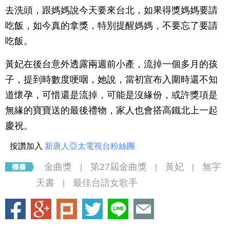
去洗頭，跟媽媽說今天要來台北，如果得獎媽媽要請
吃飯，如今真的拿獎，特別提醒媽媽，不要忘了要請
吃飯。
黃妃在後台意外透露兩週前小產，流掉一個多月的孩
子，提到時數度哽咽，她說，當初宣布入圍時還不知
道懷孕，可惜還是流掉，可能是沒緣份，或許獎項是
無緣的寶寶送的最後禮物，家人也會搭高鐵北上一起
慶祝。
按讚加入
新唐人亞太電視台粉絲團
金曲獎
第27屆金曲獎
黃妃
無字
|
|
|
天書
最佳台語女歌手
|