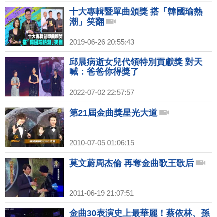
十大專輯暨單曲頒獎 搭「韓國瑜熱
潮」笑翻
2019-06-26 20:55:43
邱晨病逝女兒代領特別貢獻獎 對天
喊：爸爸你得獎了
2022-07-02 22:57:57
第21屆金曲獎星光大道
2010-07-05 01:06:15
莫文蔚周杰倫 再奪金曲歌王歌后
2011-06-19 21:07:51
金曲30表演史上最華麗！蔡依林、孫