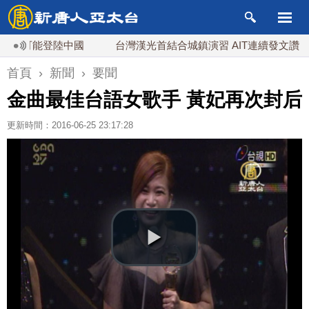
可能登陸中國
台灣漢光首結合城鎮演習 AIT連續發文讚「韌性
首頁
›
新聞
›
要聞
金曲最佳台語女歌手 黃妃再次封后
更新時間：2016-06-25 23:17:28