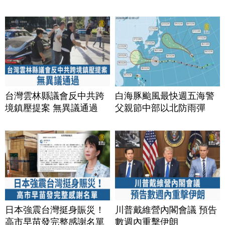
台灣雲林縣議會反中共跨
白海豚颱風最快週五海警
境鎮壓提案 無異議通過
父親節中部以北防雨彈
日本強震台灣挺身賑災！
川普戴維營內閣會議 預告
高市早苗發完整感謝名單
數週內重擊伊朗