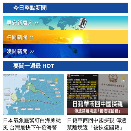
今日整點新聞
要聞一週最 HOT
日本氣象廳緊盯白海豚颱
日籍華商回中國探親 傳遭
風 台灣最快下午發海警
禁離境還「被恢復國籍」