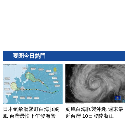
要聞今日熱門
日本氣象廳緊盯白海豚颱
颱風白海豚襲沖繩 週末最
風 台灣最快下午發海警
近台灣 10日登陸浙江