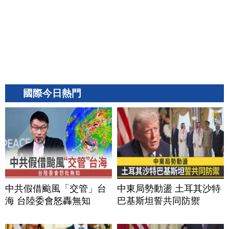
國際今日熱門
中共假借颱風「交管」台
中東局勢動盪 土耳其沙特
海 台陸委會怒轟無知
巴基斯坦誓共同防禦