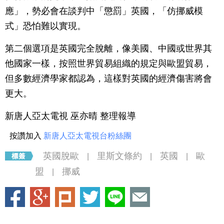
應」，勢必會在談判中「懲罰」英國，「仿挪威模
式」恐怕難以實現。
第二個選項是英國完全脫離，像美國、中國或世界其
他國家一樣，按照世界貿易組織的規定與歐盟貿易，
但多數經濟學家都認為，這樣對英國的經濟傷害將會
更大。
新唐人亞太電視 巫亦晴 整理報導
按讚加入
新唐人亞太電視台粉絲團
英國脫歐
里斯文條約
英國
歐
|
|
|
盟
挪威
|