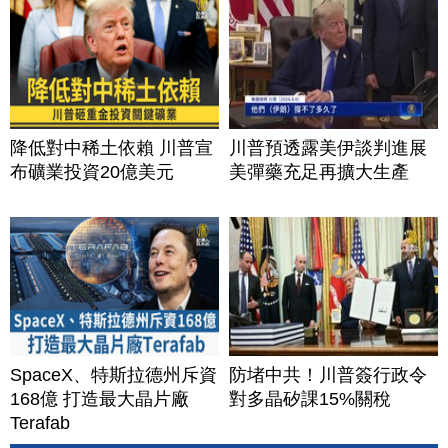
降低對中稀土依賴 川普宣
川普預透露美伊談判進展
布礦業投資20億美元
美彈藥充足再擴大生產
SpaceX、特斯拉德州斥資
防堵中共！川普簽行政令
168億 打造最大晶片廠
對多晶矽課15%關稅
Terafab