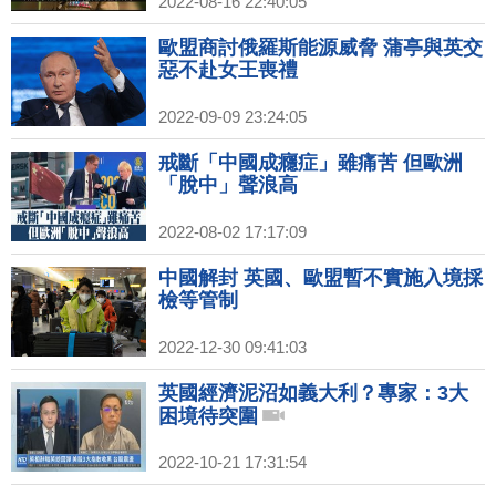
2022-08-16 22:40:05
歐盟商討俄羅斯能源威脅 蒲亭與英交
惡不赴女王喪禮
2022-09-09 23:24:05
戒斷「中國成癮症」雖痛苦 但歐洲
「脫中」聲浪高
2022-08-02 17:17:09
中國解封 英國、歐盟暫不實施入境採
檢等管制
2022-12-30 09:41:03
英國經濟泥沼如義大利？專家：3大
困境待突圍
2022-10-21 17:31:54