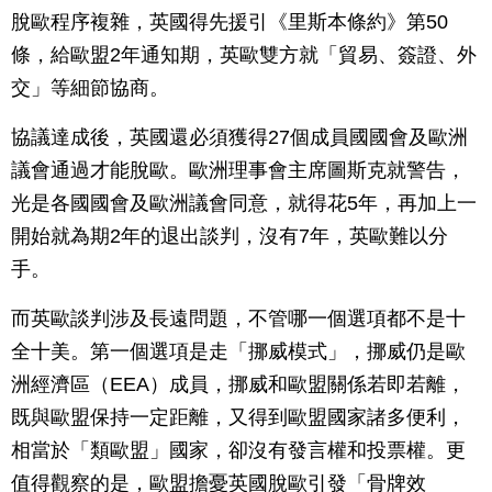
脫歐程序複雜，英國得先援引《里斯本條約》第50
條，給歐盟2年通知期，英歐雙方就「貿易、簽證、外
交」等細節協商。
協議達成後，英國還必須獲得27個成員國國會及歐洲
議會通過才能脫歐。歐洲理事會主席圖斯克就警告，
光是各國國會及歐洲議會同意，就得花5年，再加上一
開始就為期2年的退出談判，沒有7年，英歐難以分
手。
而英歐談判涉及長遠問題，不管哪一個選項都不是十
全十美。第一個選項是走「挪威模式」，挪威仍是歐
洲經濟區（EEA）成員，挪威和歐盟關係若即若離，
既與歐盟保持一定距離，又得到歐盟國家諸多便利，
相當於「類歐盟」國家，卻沒有發言權和投票權。更
值得觀察的是，歐盟擔憂英國脫歐引發「骨牌效