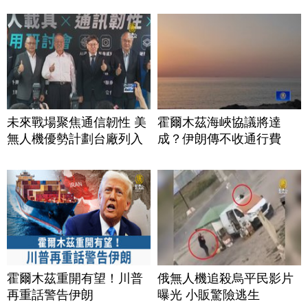
未來戰場聚焦通信韌性 美
霍爾木茲海峽協議將達
無人機優勢計劃台廠列入
成？伊朗傳不收通行費
霍爾木茲重開有望！川普
俄無人機追殺烏平民影片
再重話警告伊朗
曝光 小販驚險逃生