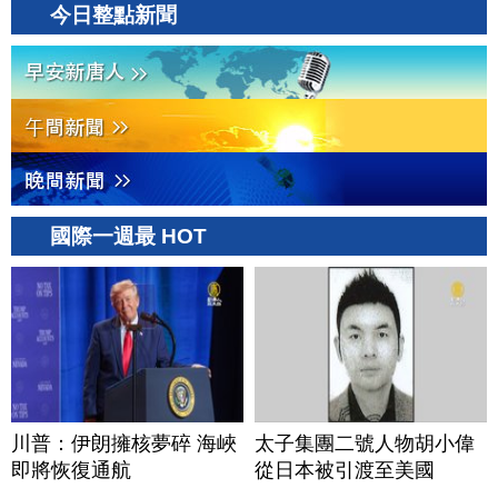
今日整點新聞
國際一週最 HOT
川普：伊朗擁核夢碎 海峽
太子集團二號人物胡小偉
即將恢復通航
從日本被引渡至美國