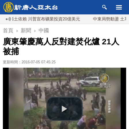
稀土依賴 川普宣布礦業投資20億美元
中東局勢動盪 土耳其沙
首頁
›
新聞
›
中國
廣東肇慶萬人反對建焚化爐 21人
被捕
更新時間：2016-07-05 07:45:25