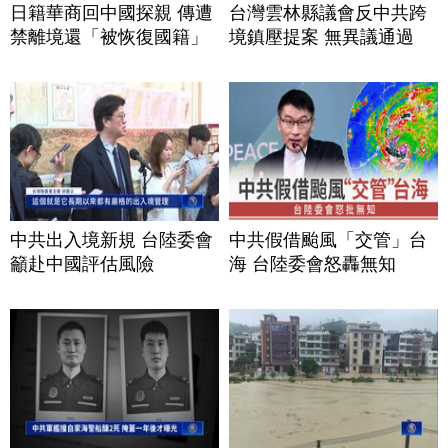
日籍華商回中國探親 傳遭
台灣雲林縣議會反中共跨
禁離境還「被恢復國籍」
境鎮壓提案 無異議通過
中共出入境新規 台陸委會
中共假借颱風「交管」台
籲赴中國評估風險
海 台陸委會怒轟無知