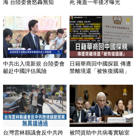
海 台陸委會怒轟無知
死 掩蓋一年後才曝光
中共出入境新規 台陸委會
日籍華商回中國探親 傳遭
籲赴中國評估風險
禁離境還「被恢復國籍」
台灣雲林縣議會反中共跨
被問資助中共病毒實驗室