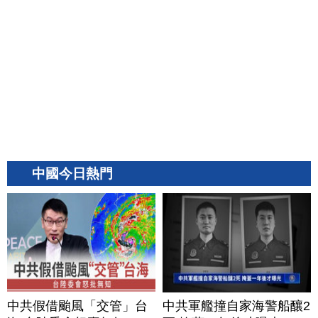
中國今日熱門
中共假借颱風「交管」台
中共軍艦撞自家海警船釀2