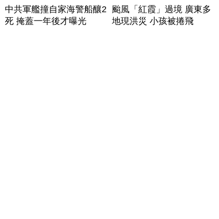
中共軍艦撞自家海警船釀2
颱風「紅霞」過境 廣東多
死 掩蓋一年後才曝光
地現洪災 小孩被捲飛