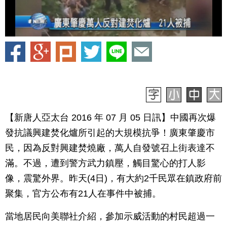
【新唐人亞太台 2016 年 07 月 05 日訊】中國再次爆
發抗議興建焚化爐所引起的大規模抗爭！廣東肇慶市
民，因為反對興建焚燒廠，萬人自發號召上街表達不
滿。不過，遭到警方武力鎮壓，觸目驚心的打人影
像，震驚外界。昨天(4日)，有大約2千民眾在鎮政府前
聚集，官方公布有21人在事件中被捕。
當地居民向美聯社介紹，參加示威活動的村民超過一