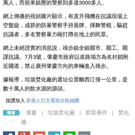
萬人，而前來鎮壓的警察則多達3000多人。
網上傳播的視頻圖片顯示，有直升飛機在抗議現場上
空盤旋，成群的防暴警察手持盾牌、揮舞警棍，驅趕
抗議者，多名警察暴力毆打蹲在地上的民眾。
網上未經證實的消息說，祿步鎮全鎮罷市、罷工、罷
課抗議。7月3號，肇慶市政府以道路塌方為名封鎖附
近國道，禁止廣州肇慶方向的車輛進入祿步。
據報導，垃圾焚化廠的選址位置離西江僅一公里，是
數十萬人的飲水源的源頭。
按讚加入
新唐人亞太電視台粉絲團
肇慶
垃圾焚化廠
群眾事件
焚化
|
|
|
爐