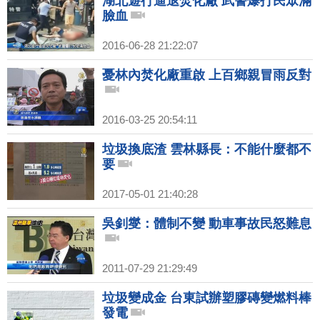
湖北遊行逼退焚化廠 武警爆打民眾滿
臉血
2016-06-28 21:22:07
憂林內焚化廠重啟 上百鄉親冒雨反對
2016-03-25 20:54:11
垃圾換底渣 雲林縣長：不能什麼都不
要
2017-05-01 21:40:28
吳釗燮：體制不變 動車事故民怒難息
2011-07-29 21:29:49
垃圾變成金 台東試辦塑膠磚變燃料棒
發電