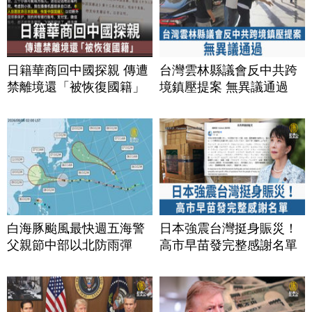
日籍華商回中國探親 傳遭
台灣雲林縣議會反中共跨
禁離境還「被恢復國籍」
境鎮壓提案 無異議通過
白海豚颱風最快週五海警
日本強震台灣挺身賑災！
父親節中部以北防雨彈
高市早苗發完整感謝名單