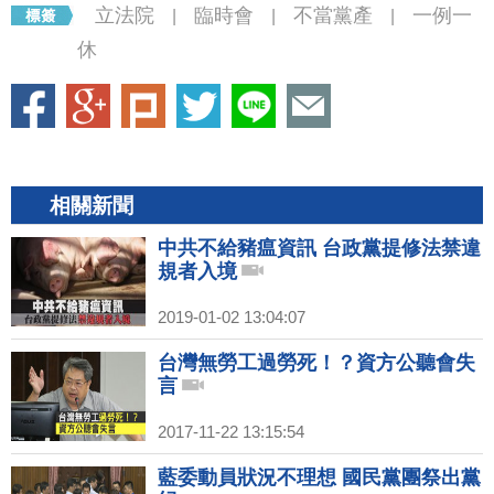
立法院
臨時會
不當黨產
一例一
|
|
|
休
相關新聞
中共不給豬瘟資訊 台政黨提修法禁違
規者入境
2019-01-02 13:04:07
台灣無勞工過勞死！？資方公聽會失
言
2017-11-22 13:15:54
藍委動員狀況不理想 國民黨團祭出黨