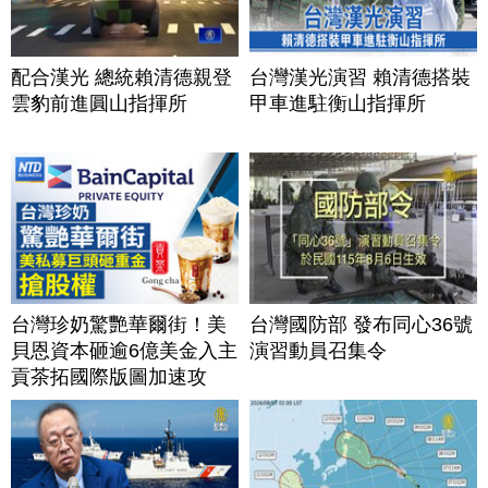
配合漢光 總統賴清德親登
台灣漢光演習 賴清德搭裝
雲豹前進圓山指揮所
甲車進駐衡山指揮所
台灣珍奶驚艷華爾街！美
台灣國防部 發布同心36號
貝恩資本砸逾6億美金入主
演習動員召集令
貢茶拓國際版圖加速攻
美？｜#財經新聞｜
20260806(四)