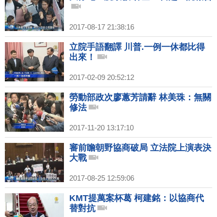
2017-08-17 21:38:16
立院手語翻譯 川普.一例一休都比得
出來！
2017-02-09 20:52:12
勞動部政次廖蕙芳請辭 林美珠：無關
修法
2017-11-20 13:17:10
審前瞻朝野協商破局 立法院上演表決
大戰
2017-08-25 12:59:06
KMT提萬案杯葛 柯建銘：以協商代
替對抗