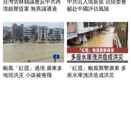
台灣雲林縣議會反中共跨
中共出入境新規 台陸委會
境鎮壓提案 無異議通過
籲赴中國評估風險
颱風「紅霞」過境 廣東多
「紅霞」颱風襲擊廣東 多
地現洪災 小孩被捲飛
座水庫洩洪造成洪災