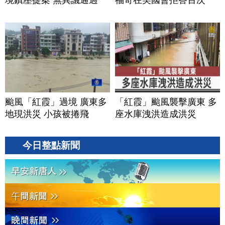
境鎮壓提案 無異議通過
福奇在美國會拒答百次
颱風「紅霞」過境 廣東多
「紅霞」颱風襲擊廣東 多
地現洪災 小孩被捲飛
座水庫洩洪造成洪災
今日整點新聞