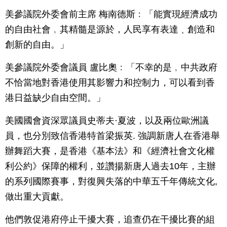
美參議院外委會前主席 梅南德斯﹕「能實現經濟成功
的自由社會﹐其精髓是源於，人民享有表達﹑創造和
創新的自由。」
美參議院外委會議員 盧比奧﹕「不幸的是﹐中共政府
不恰當地對香港使用其影響力和控制力，可以看到香
港日益缺少自由空間。」
美國國會資深眾議員史蒂夫·夏波，以及兩位歐洲議
員，也分別致信香港特首梁振英. 強調新唐人在香港舉
辦舞蹈大賽，是香港《基本法》和《經濟社會文化權
利公約》保障的權利，並讚揚新唐人過去10年，主辦
的系列國際賽事，對復興失落的中華五千年傳統文化,
做出重大貢獻。
他們敦促港府停止干擾大賽，追查仍在干擾比賽的組