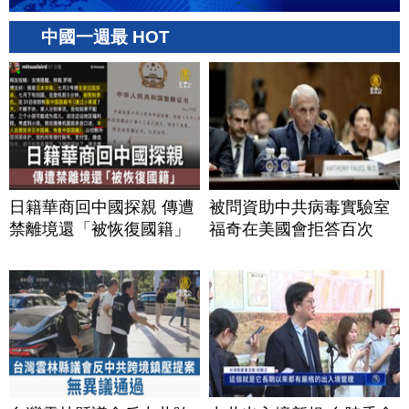
中國一週最 HOT
日籍華商回中國探親 傳遭
被問資助中共病毒實驗室
禁離境還「被恢復國籍」
福奇在美國會拒答百次