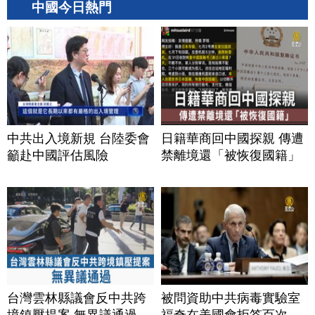
中國今日熱門
中共出入境新規 台陸委會
日籍華商回中國探親 傳遭
籲赴中國評估風險
禁離境還「被恢復國籍」
台灣雲林縣議會反中共跨
被問資助中共病毒實驗室