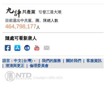
引發三退大潮
目前退出中共黨、團、隊總人數
464,798,177
人
隨處可看新唐人
語言：
中文(台灣)
|
我們的服務
|
關於我們
|
客服資訊
|
澄清與更正
|
倫理委員會
Copyright ©2002-2023