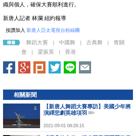
織與個人，確保大賽順利進行。
新唐人記者 林瀾 紐約報導
按讚加入
新唐人亞太電視台粉絲團
舞蹈大賽
中國舞
古典舞
青關
|
|
|
會
梁振英
香港
|
|
相關新聞
【新唐人舞蹈大賽專訪】美國少年將
演繹悲劇英雄項羽
2021-09-01 08:26:15