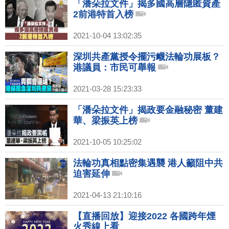
「潘朵拉文件」揭多國高層隱匿資產
2前港特首入榜
2021-10-04 13:02:35
深圳共產黨授令擺污衊法輪功展板？
港議員：市民可舉報
2021-03-28 15:23:33
「潘朵拉文件」揭政要金融秘密 董建
華、梁振英上榜
2021-10-05 10:25:02
法輪功真相點密集遇襲 港人籲阻中共
迫害延伸
2021-04-13 21:10:16
【直播回放】迎接2022 各國跨年煙
火秀線上看