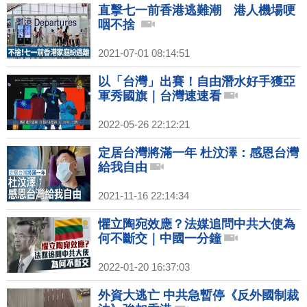
直擊七一前香港逃難潮 港人機場哽
咽不捨
2021-07-01 08:14:51
以「台灣」出賽！自由潛水好手獲亞
軍秀國旗｜台灣速速看
2022-05-26 22:12:21
定居台灣將滿一年 杜汶澤：感恩台灣
給我自由
2021-11-16 22:14:34
懼立陶宛效應？法媒追問中共大使為
何不斷交｜中國一分鐘
2022-01-20 16:37:03
外資大逃亡 中共急暫停《反外國制裁