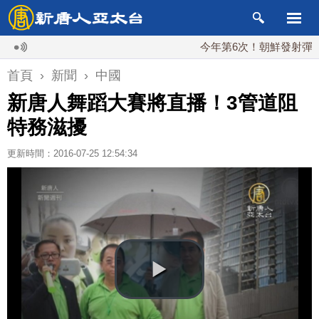
今年第6次！朝鮮發射彈道導彈 
首頁
›
新聞
›
中國
新唐人舞蹈大賽將直播！3管道阻
特務滋擾
更新時間：2016-07-25 12:54:34