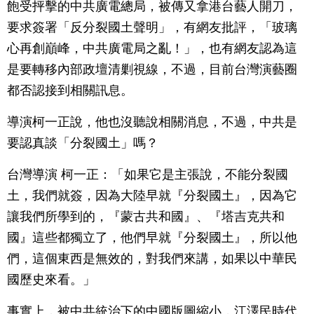
飽受抨擊的中共廣電總局，被傳又拿港台藝人開刀，
要求簽署「反分裂國土聲明」，有網友批評，「玻璃
心再創巔峰，中共廣電局之亂！」，也有網友認為這
是要轉移內部政壇清剿視線，不過，目前台灣演藝圈
都否認接到相關訊息。
導演柯一正說，他也沒聽說相關消息，不過，中共是
要認真談「分裂國土」嗎？
台灣導演 柯一正：「如果它是主張說，不能分裂國
土，我們就簽，因為大陸早就『分裂國土』，因為它
讓我們所學到的，『蒙古共和國』、『塔吉克共和
國』這些都獨立了，他們早就『分裂國土』，所以他
們，這個東西是無效的，對我們來講，如果以中華民
國歷史來看。」
事實上，被中共統治下的中國版圖縮小，江澤民時代