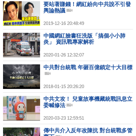
要站著賺錢！網紅紛向中共說不引發
輿論熱議
2019-12-16 20:48:49
中國網紅臉書狂洗版「搞個小小肺
炎」 資訊戰專家解析
2020-01-26 12:32:07
中共對台統戰 年砸百億鎖定十大目標
2018-01-15 20:26:20
中共文攻！ 兒童故事機藏統戰訊息立
委喊修法
2020-03-23 12:59:51
傳中共介入反年改陳抗 對台統戰多管