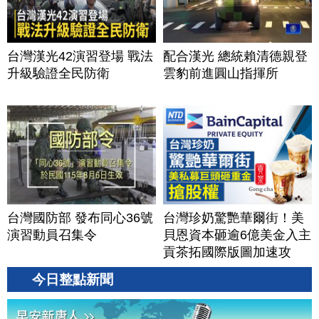
台灣漢光42演習登場 戰法
配合漢光 總統賴清德親登
升級驗證全民防衛
雲豹前進圓山指揮所
台灣國防部 發布同心36號
台灣珍奶驚艷華爾街！美
演習動員召集令
貝恩資本砸逾6億美金入主
貢茶拓國際版圖加速攻
美？｜#財經新聞｜
今日整點新聞
20260806(四)