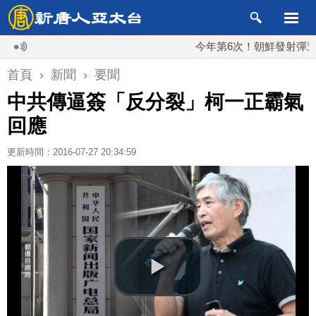
今年第6次！朝鮮發射彈道導彈 落
首頁
›
新聞
›
要聞
中共傳逼簽「反分裂」柯一正霸氣
回應
更新時間：2016-07-27 20:34:59