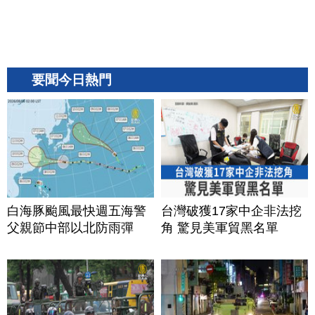
要聞今日熱門
白海豚颱風最快週五海警
台灣破獲17家中企非法挖
父親節中部以北防雨彈
角 驚見美軍貿黑名單