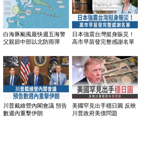
白海豚颱風最快週五海警
日本強震台灣挺身賑災！
父親節中部以北防雨彈
高市早苗發完整感謝名單
川普戴維營內閣會議 預告
美國罕見出手穩日圓 反映
數週內重擊伊朗
川普政府美債問題