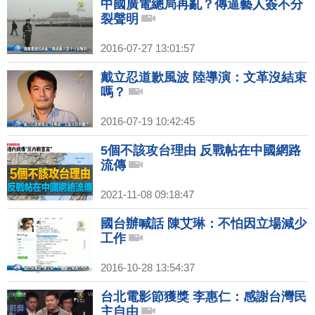
中國廣電總局再亂？傳逼藝人簽不分
裂聲明
2016-07-27 13:01:57
戴立忍道歉風波 陸導演：文革沒結束
嗎？
2016-07-19 10:42:45
5個不該攻台理由 反戰帖在中國網路
流傳
2021-11-08 09:18:47
國台辦喊話 陳艾琳：不怕因立場減少
工作
2016-10-28 13:54:37
台北電影節獲獎 李惠仁：感謝台灣民
主自由