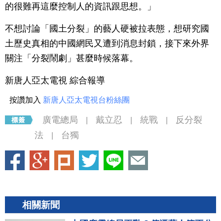
的很難再這麼控制人的資訊跟思想。」
不想討論「國土分裂」的藝人硬被拉表態，想研究國
土歷史真相的中國網民又遭到消息封鎖，接下來外界
關注「分裂鬧劇」甚麼時候落幕。
新唐人亞太電視 綜合報導
按讚加入
新唐人亞太電視台粉絲團
廣電總局
戴立忍
統戰
反分裂
|
|
|
法
台獨
|
相關新聞