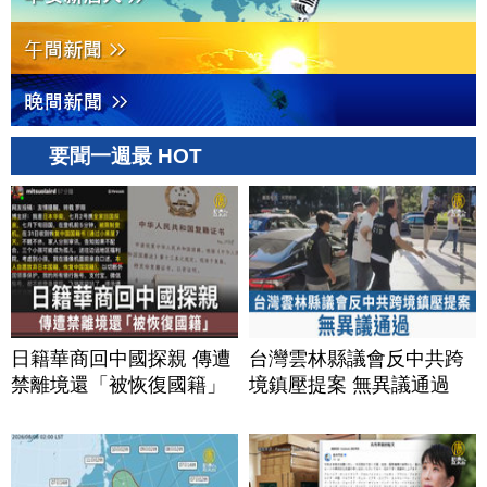
要聞一週最 HOT
日籍華商回中國探親 傳遭
台灣雲林縣議會反中共跨
禁離境還「被恢復國籍」
境鎮壓提案 無異議通過