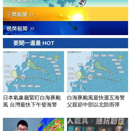
要聞一週最 HOT
日本氣象廳緊盯白海豚颱
白海豚颱風最快週五海警
風 台灣最快下午發海警
父親節中部以北防雨彈