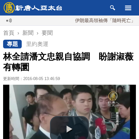
伊朗最高領袖傳「隨時死亡」 國安會
首頁
›
新聞
›
要聞
專題
里約奧運
林全請潘文忠親自協調 盼謝淑薇
有轉圜
更新時間：2016-08-05 13:46:59