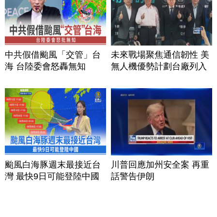
中共假借颱風「交管」台
未來戰場聚焦通信韌性 美
海 台陸委會怒轟無知
無人機優勢計劃台廠列入
颱風白海豚週末最接近台
川普回應加州安全案 再重
灣 最快9日可能登陸中國
話警告伊朗