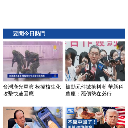
要聞今日熱門
台灣漢光軍演 模擬核生化
被動元件掀搶料潮 華新科
攻擊快速因應
董座：漲價勢在必行