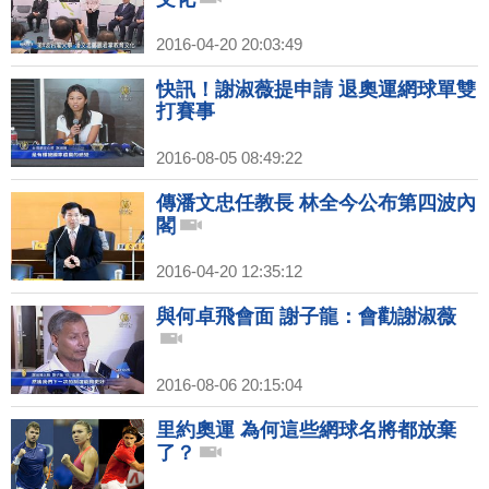
2016-04-20 20:03:49
快訊！謝淑薇提申請 退奧運網球單雙
打賽事
2016-08-05 08:49:22
傳潘文忠任教長 林全今公布第四波內
閣
2016-04-20 12:35:12
與何卓飛會面 謝子龍：會勸謝淑薇
2016-08-06 20:15:04
里約奧運 為何這些網球名將都放棄
了？