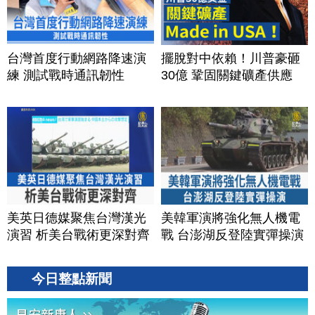
台灣首度行動網路降速演
擺脫對中依賴！川普豪砸
練 測試戰時通訊韌性
30億 鞏固關鍵礦產供應
美英日德媒聚焦台灣漢光
美韓軍演將強化無人機電
演習 析美台戰術更深對齊
戰 台澎湖反登陸實彈操演
今日整點新聞