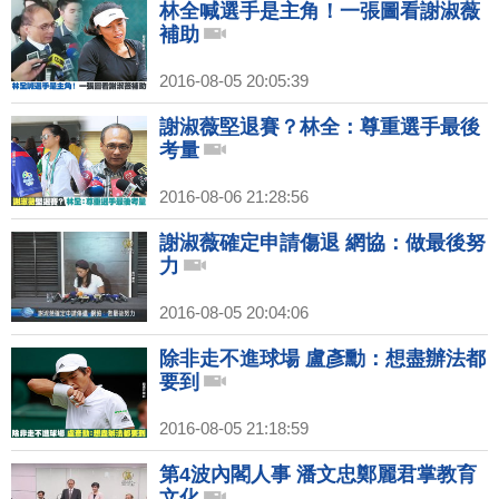
林全喊選手是主角！一張圖看謝淑薇
補助
2016-08-05 20:05:39
謝淑薇堅退賽？林全：尊重選手最後
考量
2016-08-06 21:28:56
謝淑薇確定申請傷退 網協：做最後努
力
2016-08-05 20:04:06
除非走不進球場 盧彥勳：想盡辦法都
要到
2016-08-05 21:18:59
第4波內閣人事 潘文忠鄭麗君掌教育
文化