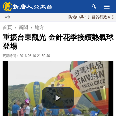
防堵中共！川普簽行政令 對多晶矽
首頁
›
新聞
›
地方
重振台東觀光 金針花季接續熱氣球
登場
更新時間：2016-08-10 21:50:40