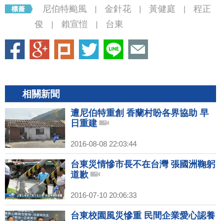
尼伯特颱風
金針花
黃健庭
程正
|
|
|
俊
賴宣愷
台東
|
|
相關新聞
遭尼伯特重創 香蘭村盼各界協助 早
日重建
2016-08-08 22:03:44
台東災情慘市長不在台灣 張國洲鞠躬
道歉
2016-07-10 20:06:33
台東校園風災慘重 民間企業愛心認養