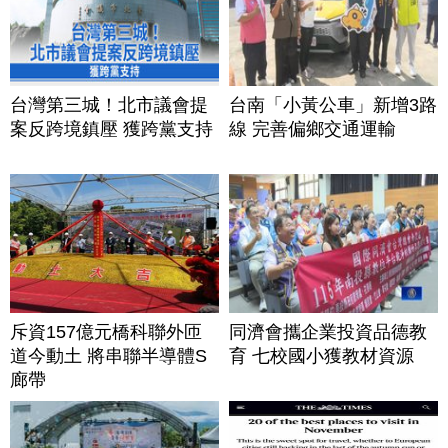
台灣第三城！北市議會提
台南「小黃公車」新增3路
案反跨境鎮壓 獲跨黨支持
線 完善偏鄉交通運輸
斥資157億元橋科聯外匝
同濟會攜企業投資品德教
道今動土 將串聯半導體S
育 七校國小獲教材資源
廊帶