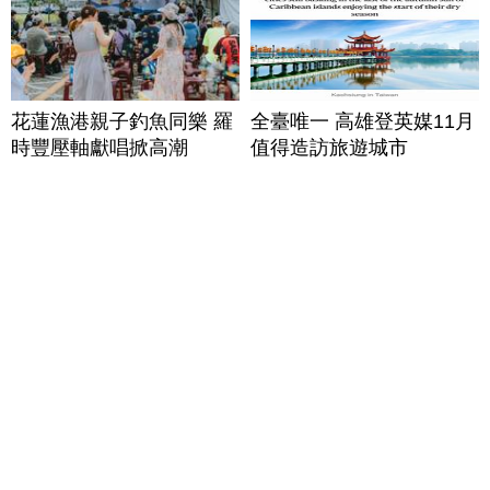
花蓮漁港親子釣魚同樂 羅
全臺唯一 高雄登英媒11月
時豐壓軸獻唱掀高潮
值得造訪旅遊城市