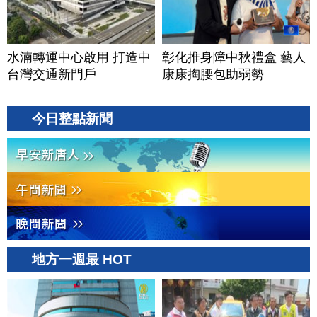
水湳轉運中心啟用 打造中
彰化推身障中秋禮盒 藝人
台灣交通新門戶
康康掏腰包助弱勢
今日整點新聞
地方一週最 HOT