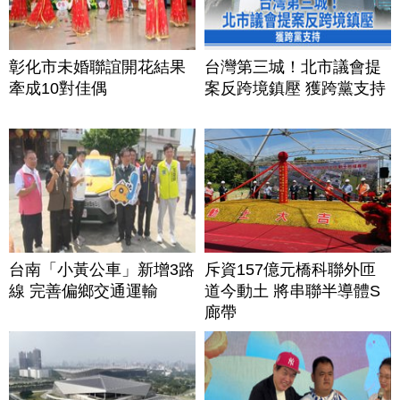
彰化市未婚聯誼開花結果
台灣第三城！北市議會提
牽成10對佳偶
案反跨境鎮壓 獲跨黨支持
台南「小黃公車」新增3路
斥資157億元橋科聯外匝
線 完善偏鄉交通運輸
道今動土 將串聯半導體S
廊帶