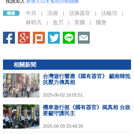
按讚加入
新唐人亞太電視台粉絲團
中共
活摘
活摘器官
法輪功
|
|
|
|
林耶凡
血刃
英國
國會
|
|
|
相關新聞
台灣遊行響應《國有器官》 籲南韓抵
抗壓力傳真相
2025-06-02 16:05:51
機車遊行挺《國有器官》揭真相 台政
要籲守護民主
2025-06-09 20:48:39