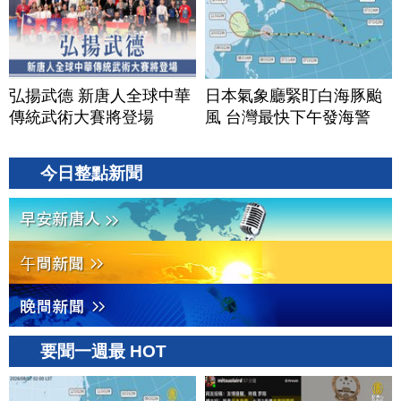
弘揚武德 新唐人全球中華
日本氣象廳緊盯白海豚颱
傳統武術大賽將登場
風 台灣最快下午發海警
今日整點新聞
要聞一週最 HOT