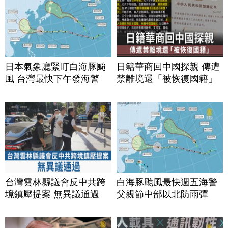
日本氣象廳緊盯白海豚颱
日籍華商回中國探親 傳遭
風 台灣最快下午發海警
禁離境還「被恢復國籍」
台灣雲林縣議會反中共跨
白海豚颱風最快週五海警
境鎮壓提案 無異議通過
父親節中部以北防雨彈