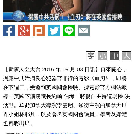
【新唐人亞太台 2016 年 09 月 03 日訊】再來關心，
揭露中共活摘良心犯器官罪行的電影《血刃》，即將
在下週二，受邀到英國國會播映。據電影官方網站報
導，英國下議院議長約翰‧伯考，將親自主持這場播 映
活動。華裔加拿大導演李雲翔、領銜主演的加拿大世
界小姐林耶凡，以及著名英國國會議員、學者及媒體
也都將出席。