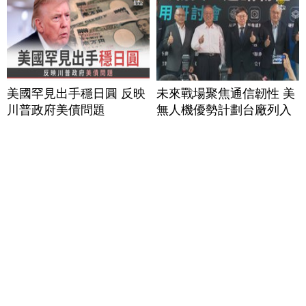
美國罕見出手穩日圓 反映
未來戰場聚焦通信韌性 美
川普政府美債問題
無人機優勢計劃台廠列入