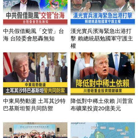
中共假借颱風「交管」台
漢光實兵濱海緊急出港打
海 台陸委會怒轟無知
擊 賴總統勗勉國軍守護主
權
中東局勢動盪 土耳其沙特
降低對中稀土依賴 川普宣
巴基斯坦誓共同防禦
布礦業投資20億美元