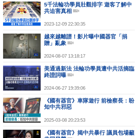
5千法輪功學員壯觀排字 遊客了解中
共迫害真相
2023-12-09 22:30:35
越來越離譜！影片曝中國器官「捐
贈」亂象
2024-08-07 13:18:17
美通過新法 法輪功學員遭中共活摘臨
終證詞曝
2024-06-27 19:39:06
《國有器官》車隊遊行 前檢察長：盼
知中共邪惡
2025-03-08 20:23:53
《國有器官》揭中共暴行 議員包場籲