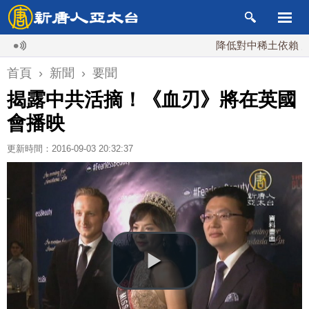
降低對中稀土依賴 川普宣
首頁
›
新聞
›
要聞
揭露中共活摘！《血刃》將在英國
會播映
更新時間：2016-09-03 20:32:37