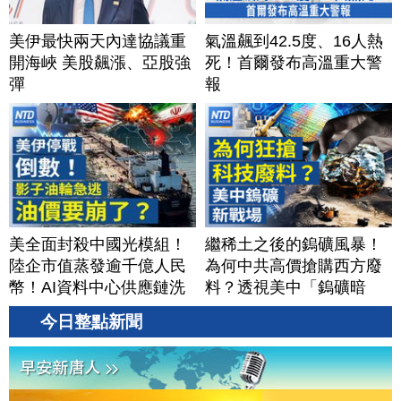
美伊最快兩天內達協議重
氣溫飆到42.5度、16人熱
開海峽 美股飆漲、亞股強
死！首爾發布高溫重大警
彈
報
美全面封殺中國光模組！
繼稀土之後的鎢礦風暴！
陸企市值蒸發逾千億人民
為何中共高價搶購西方廢
幣！AI資料中心供應鏈洗
料？透視美中「鎢礦暗
牌？台灣喜迎轉單！成關
戰」背後不為人知的資源
今日整點新聞
鍵樞紐？｜#財經新聞
爭奪｜#財經新聞｜
│20260805 (三)
20260804(二)