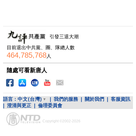
引發三退大潮
目前退出中共黨、團、隊總人數
464,785,768
人
隨處可看新唐人
語言：
中文(台灣)
|
我們的服務
|
關於我們
|
客服資訊
|
澄清與更正
|
倫理委員會
Copyright ©2002-2026