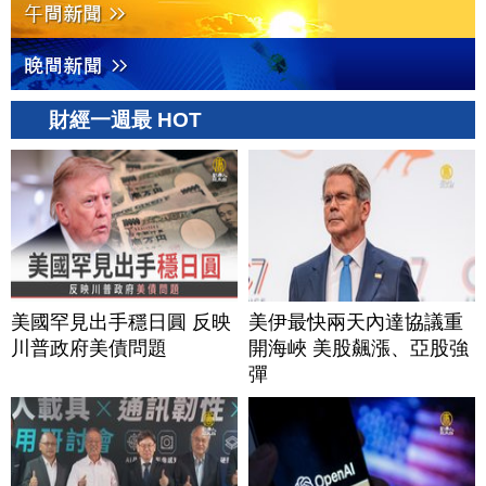
財經一週最 HOT
美國罕見出手穩日圓 反映
美伊最快兩天內達協議重
川普政府美債問題
開海峽 美股飆漲、亞股強
彈