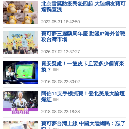
北京雷厲防疫民怨四起 大陸網友藉可
達鴨宣洩
2022-05-31 18:42:50
寶可夢三麗鷗周年慶 動漫IP海外首戰
攻台灣市場
2026-07-02 13:37:27
資安疑慮！一隻皮卡丘要多少個資來
換？
2016-08-08 22:30:02
阿伯11支手機抓寶！登北美最大論壇
爆紅
2018-08-08 22:18:38
寶可夢台灣上線 中國大陸網民：忘了