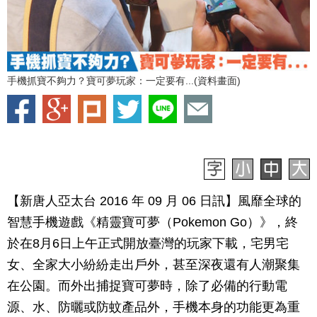
手機抓寶不夠力？寶可夢玩家：一定要有...(資料畫面)
【新唐人亞太台 2016 年 09 月 06 日訊】風靡全球的
智慧手機遊戲《精靈寶可夢（Pokemon Go）》，終
於在8月6日上午正式開放臺灣的玩家下載，宅男宅
女、全家大小紛紛走出戶外，甚至深夜還有人潮聚集
在公園。而外出捕捉寶可夢時，除了必備的行動電
源、水、防曬或防蚊產品外，手機本身的功能更為重