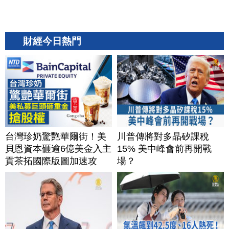
財經今日熱門
台灣珍奶驚艷華爾街！美
川普傳將對多晶矽課稅
貝恩資本砸逾6億美金入主
15% 美中峰會前再開戰
貢茶拓國際版圖加速攻
場？
美？｜#財經新聞｜
20260806(四)