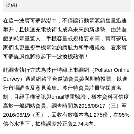
提供)
在這一波寶可夢熱潮中，不僅讓行動電源銷售量迅速
攀升，且快速充電技術也成為未來的新趨勢。由於遊
戲的耗電量驚人、手機容量或規格要求高，寶可夢玩
家們也更重視手機電池的續航力和手機規格，看來寶
可夢旋風也將掀起下一波換機熱潮！
此調查執行方式為波仕特線上市調網（Pollster Online
Survey）透過網路平台邀請會員參與即時投票，以進
行市場調查及意見蒐集。波仕特會員註冊皆採實名
制，且經手機簡訊與email雙重驗證，樣本資料可信度
高於一般網站會員。調查時間為2016/08/17（三）至
2016/08/19（五），回收有效樣本為1,275份，在95%
信心水準下，抽樣誤差於正負2.74%內。