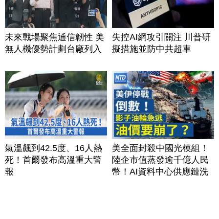
未來戰場聚焦通信韌性 美
失控AI網攻引關注 川普研
無人機優勢計劃台廠列入
擬措施並防中共超車
氣溫飆到42.5度、16人熱
美全面封殺中國光模組！
死！首爾發布高溫重大警
陸企市值蒸發逾千億人民
報
幣！AI資料中心供應鏈洗
牌？台灣喜迎轉單！成關
鍵樞紐？｜#財經新聞
│20260805 (三)