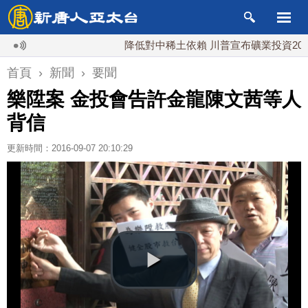
降低對中稀土依賴 川普宣布礦業投資20億美元
首頁
›
新聞
›
要聞
樂陞案 金投會告許金龍陳文茜等人
背信
更新時間：2016-09-07 20:10:29