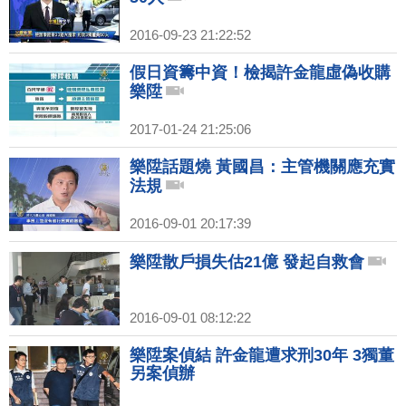
2016-09-23 21:22:52
假日資籌中資！檢揭許金龍虛偽收購
樂陞
2017-01-24 21:25:06
樂陞話題燒 黃國昌：主管機關應充實
法規
2016-09-01 20:17:39
樂陞散戶損失估21億 發起自救會
2016-09-01 08:12:22
樂陞案偵結 許金龍遭求刑30年 3獨董
另案偵辦