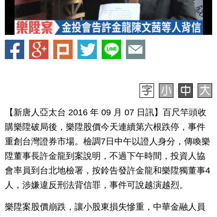
【新唐人亞太台 2016 年 09 月 07 日訊】百尺竿頭收
購樂陞破局後，樂陞股價今天連續第六根跌停，事件
重創台灣證券市場。檢調7日中午以證人身分，傳喚樂
陞董事長許金龍到案說明，不過下午時間，投資人協
會率員到台北地檢署，按鈴告發許金龍和樂陞獨董事4
人，涉嫌違反刑法背信罪，事件可說越演越烈。
樂陞案股價崩跌，讓小股東損失慘重，中華金融人員