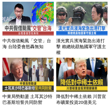
中共假借颱風「交管」台
漢光實兵濱海緊急出港打
海 台陸委會怒轟無知
擊 賴總統勗勉國軍守護主
權
中東局勢動盪 土耳其沙特
降低對中稀土依賴 川普宣
巴基斯坦誓共同防禦
布礦業投資20億美元