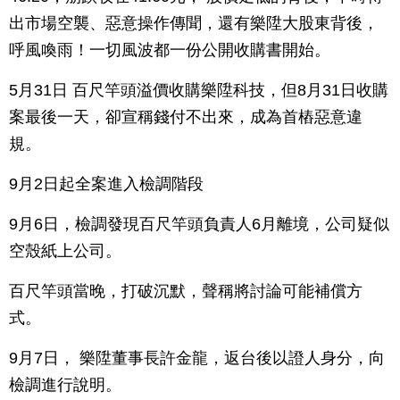
出市場空襲、惡意操作傳聞，還有樂陞大股東背後，
呼風喚雨！一切風波都一份公開收購書開始。
5月31日 百尺竿頭溢價收購樂陞科技，但8月31日收購
案最後一天，卻宣稱錢付不出來，成為首樁惡意違
規。
9月2日起全案進入檢調階段
9月6日，檢調發現百尺竿頭負責人6月離境，公司疑似
空殼紙上公司。
百尺竿頭當晚，打破沉默，聲稱將討論可能補償方
式。
9月7日， 樂陞董事長許金龍，返台後以證人身分，向
檢調進行說明。