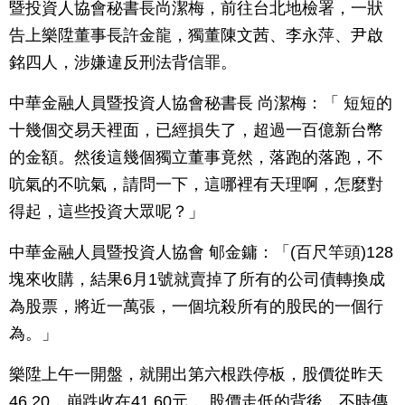
暨投資人協會秘書長尚潔梅，前往台北地檢署，一狀
告上樂陞董事長許金龍，獨董陳文茜、李永萍、尹啟
銘四人，涉嫌違反刑法背信罪。
中華金融人員暨投資人協會秘書長 尚潔梅：「 短短的
十幾個交易天裡面，已經損失了，超過一百億新台幣
的金額。然後這幾個獨立董事竟然，落跑的落跑，不
吭氣的不吭氣，請問一下，這哪裡有天理啊，怎麼對
得起，這些投資大眾呢？」
中華金融人員暨投資人協會 郇金鏞：「(百尺竿頭)128
塊來收購，結果6月1號就賣掉了所有的公司債轉換成
為股票，將近一萬張，一個坑殺所有的股民的一個行
為。」
樂陞上午一開盤，就開出第六根跌停板，股價從昨天
46.20，崩跌收在41.60元， 股價走低的背後，不時傳