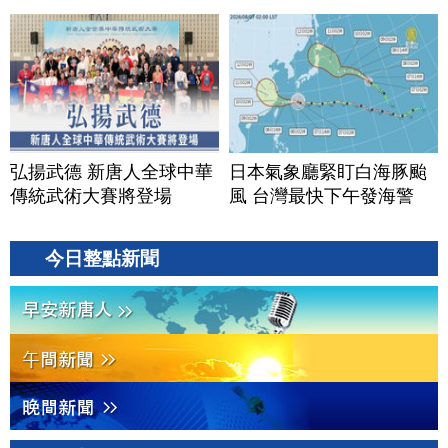
弘揚武德 新唐人全球中華
日本氣象廳緊盯白海豚颱
傳統武術大賽將登場
風 台灣最快下午發海警
今日整點新聞