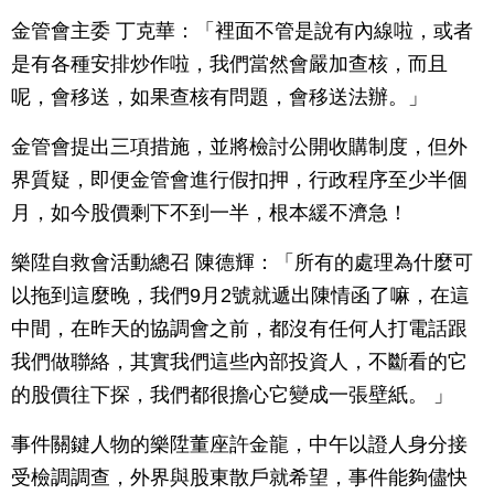
金管會主委 丁克華：「裡面不管是說有內線啦，或者
是有各種安排炒作啦，我們當然會嚴加查核，而且
呢，會移送，如果查核有問題，會移送法辦。」
金管會提出三項措施，並將檢討公開收購制度，但外
界質疑，即便金管會進行假扣押，行政程序至少半個
月，如今股價剩下不到一半，根本緩不濟急！
樂陞自救會活動總召 陳德輝：「所有的處理為什麼可
以拖到這麼晚，我們9月2號就遞出陳情函了嘛，在這
中間，在昨天的協調會之前，都沒有任何人打電話跟
我們做聯絡，其實我們這些內部投資人，不斷看的它
的股價往下探，我們都很擔心它變成一張壁紙。 」
事件關鍵人物的樂陞董座許金龍，中午以證人身分接
受檢調調查，外界與股東散戶就希望，事件能夠儘快