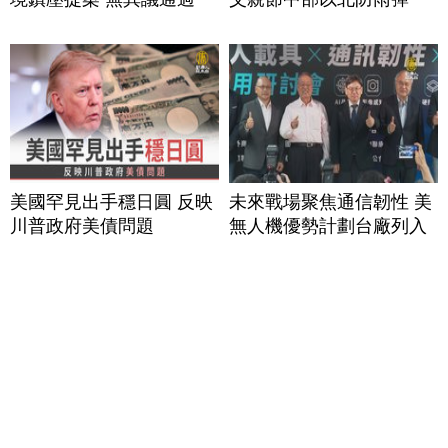
美國罕見出手穩日圓 反映
未來戰場聚焦通信韌性 美
川普政府美債問題
無人機優勢計劃台廠列入