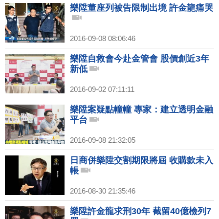
樂陞董座列被告限制出境 許金龍痛哭
2016-09-08 08:06:46
樂陞自救會今赴金管會 股價創近3年
新低
2016-09-02 07:11:11
樂陞案疑點幢幢 專家：建立透明金融
平台
2016-09-08 21:32:05
日商併樂陞交割期限將屆 收購款未入
帳
2016-08-30 21:35:46
樂陞許金龍求刑30年 截留40億檢列7