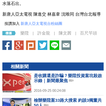
水落石出。
新唐人亞太電視 陳進交 林嘉韋 沈唯同 台灣台北報導
按讚加入
新唐人亞太電視台粉絲團
樂陞
許金龍
陳文茜
百尺竿頭
|
|
|
相關新聞
是收購還是詐騙？樂陞投資案坑殺啟
示錄｜新聞最聚焦
2016-09-25 00:24:08
檢辦樂陞案33路大搜索 約談3獨董共
50人