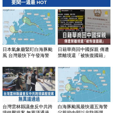
要聞一週最 HOT
日本氣象廳緊盯白海豚颱
日籍華商回中國探親 傳遭
風 台灣最快下午發海警
禁離境還「被恢復國籍」
台灣雲林縣議會反中共跨
白海豚颱風最快週五海警
境鎮壓提案 無異議通過
父親節中部以北防雨彈