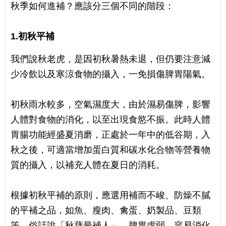
秋季如何進補？應該分三個不同的階段：
1.
初秋平補
我們說秋老虎，是因初秋暑熱未退，但仍要注意減
少冷飲以及寒涼食物的攝入，一免損傷脾胃陽氣。
初秋雨水較多，空氣濕度大，由於濕易傷脾，影響
人體對食物的消化，以至出現食慾不振。此時人體
胃腸功能經盛夏消磨，正處於一年中的低谷期，入
秋之後，可適當增加蛋白質和碳水化合物等營養物
質的攝入，以補充人體在夏日的消耗。
根據初秋平補的原則，應選用補而不峻、防燥不膩
的平補之品，如魚、瘦肉、禽蛋、奶製品、豆類
等。俗話說「秋藕最補人」，脾胃虛弱，容易消化