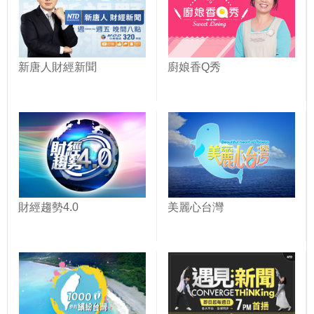
新唐人財經新聞
廚娘香Q秀
財經趨勢4.0
美麗心台灣