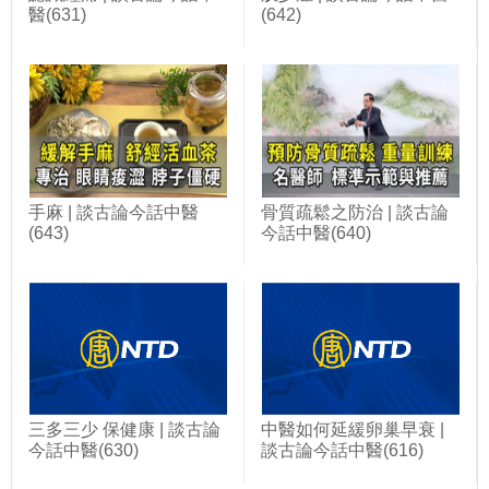
醫(631)
(642)
手麻 | 談古論今話中醫
骨質疏鬆之防治 | 談古論
(643)
今話中醫(640)
三多三少 保健康 | 談古論
中醫如何延緩卵巢早衰 |
今話中醫(630)
談古論今話中醫(616)