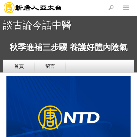
談古論今話中醫
秋季進補三步驟 養護好體內陰氣
首頁
留言