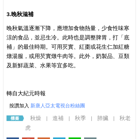
3.
晚秋滋補
晚秋氣溫逐漸下降，應增加食物熱量，少食性味寒
涼的食品，並忌生冷。此時也是調整脾胃，打「底
補」的最佳時期。可用芡實、紅棗或花生仁加紅糖
燉湯服，或用芡實燉牛肉等。此外，奶製品、豆類
及新鮮蔬菜、水果等宜多吃。
轉自大紀元時報
按讚加入
新唐人亞太電視台粉絲團
秋燥
進補
秋季
肺臟
秋老
|
|
|
|
虎