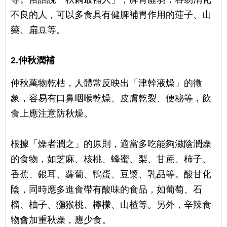
不良的人，可以多食具有健脾補胃作用的蓮子、山
藥、扁豆等。
2.
仲秋潤補
仲秋萬物乾枯，人體常反映出「津幹液燥」的徵
象，容易有口鼻咽喉乾燥、皮膚乾裂、便秘等，飲
食上應注意防秋燥。
根據「燥者潤之」的原則，適當多吃能夠滋陰潤燥
的食物，如芝麻、核桃、蜂蜜、梨、甘蔗、柿子、
香蕉、銀耳、蘿蔔、鴨蛋、豆漿、乳品等。酸甘化
陰，同時應多進食帶有酸味的食品，如葡萄、石
榴、柚子、獼猴桃、檸檬、山楂等。另外，辛辣食
物會加重秋燥，應少食。