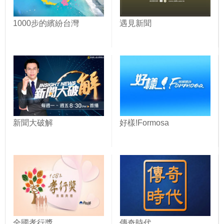
1000步的繽紛台灣
遇見新聞
新聞大破解
好樣!Formosa
全國孝行獎
傳奇時代