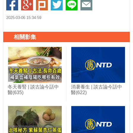
2025-03-06 15:34:59
相關影集
冬天養腎 | 談古論今話中
消暑養生 | 談古論今話中
醫(635)
醫(622)