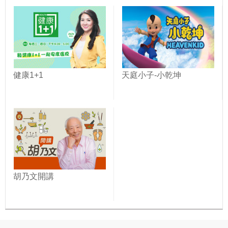
健康1+1
天庭小子-小乾坤
胡乃文開講