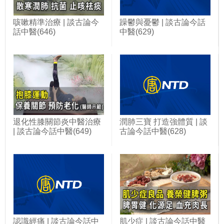
咳嗽精準治療 | 談古論今
躁鬱與憂鬱 | 談古論今話
話中醫(646)
中醫(629)
退化性膝關節炎中醫治療
潤肺三寶 打造強體質 | 談
| 談古論今話中醫(649)
古論今話中醫(628)
認識經痛 | 談古論今話中
肌少症 | 談古論今話中醫