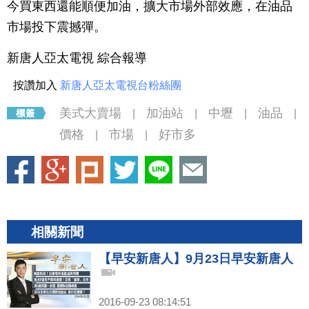
今買東西還能順便加油，擴大市場外部效應，在油品
市場投下震撼彈。
新唐人亞太電視 綜合報導
按讚加入
新唐人亞太電視台粉絲團
美式大賣場
加油站
中壢
油品
|
|
|
|
價格
市場
好市多
|
|
相關新聞
【早安新唐人】9月23日早安新唐人
2016-09-23 08:14:51