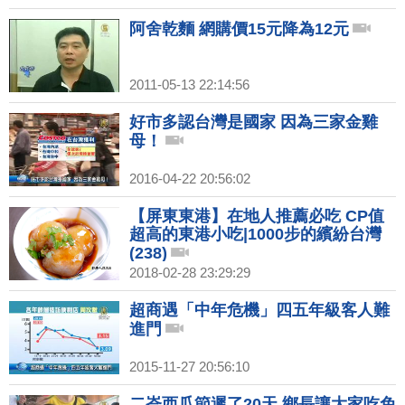
阿舍乾麵 網購價15元降為12元
2011-05-13 22:14:56
好市多認台灣是國家 因為三家金雞
母！
2016-04-22 20:56:02
【屏東東港】在地人推薦必吃 CP值
超高的東港小吃|1000步的繽紛台灣
(238)
2018-02-28 23:29:29
超商遇「中年危機」四五年級客人難
進門
2015-11-27 20:56:10
二崙西瓜節遲了20天 鄉長讓大家吃免