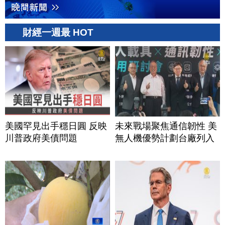
財經一週最 HOT
美國罕見出手穩日圓 反映
未來戰場聚焦通信韌性 美
川普政府美債問題
無人機優勢計劃台廠列入