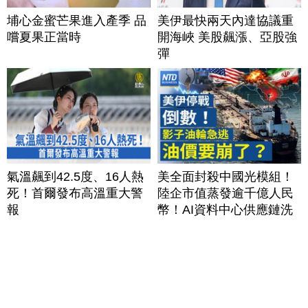
埔心金蜜芒果進入產季 品
美伊最快兩天內達協議重
嚐夏果正當時
開海峽 美股飆漲、亞股強
彈
氣溫飆到42.5度、16人熱
美全面封殺中國光模組！
死！首爾發布高溫重大警
陸企市值蒸發逾千億人民
報
幣！AI資料中心供應鏈洗
牌？台灣喜迎轉單！成關
鍵樞紐？｜#財經新聞
│20260805 (三)