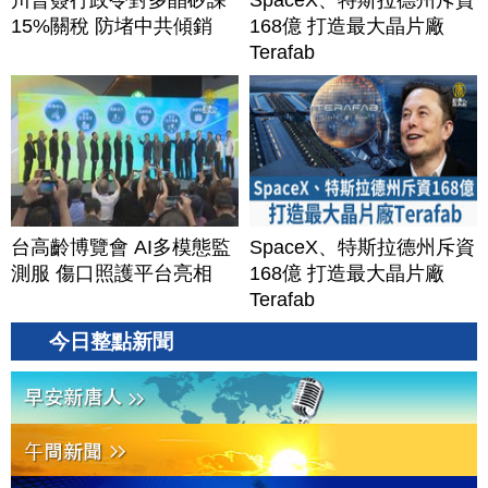
川普簽行政令對多晶矽課
SpaceX、特斯拉德州斥資
15%關稅 防堵中共傾銷
168億 打造最大晶片廠
Terafab
台高齡博覽會 AI多模態監
SpaceX、特斯拉德州斥資
測服 傷口照護平台亮相
168億 打造最大晶片廠
Terafab
今日整點新聞