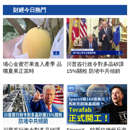
財經今日熱門
埔心金蜜芒果進入產季 品
川普簽行政令對多晶矽課
嚐夏果正當時
15%關稅 防堵中共傾銷