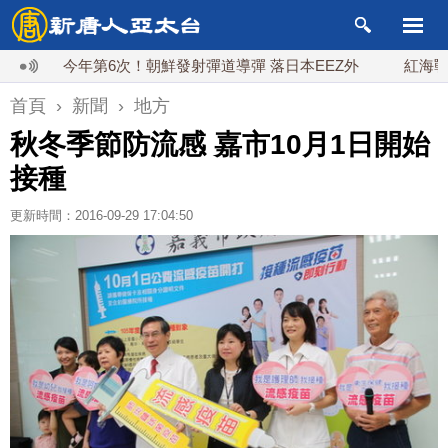
今年第6次！朝鮮發射彈道導彈 落日本EEZ外
紅海戰火續升
首頁
›
新聞
›
地方
秋冬季節防流感 嘉市10月1日開始
接種
更新時間：2016-09-29 17:04:50