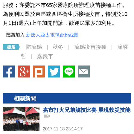
服務；亦委託本市65家醫療院所辦理疫苗接種工作。
為便利民眾於東區或西區衛生所接種疫苗，特別於10
月1日(週六)上午加開門診，歡迎民眾多加利用。
按讚加入
新唐人亞太電視台粉絲團
防流感
秋冬
流感疫苗接種
涂醒
|
|
|
哲
嘉義市
|
相關新聞
嘉市打火兄弟競技比賽 展現救災技能
2017-11-18 23:14:17