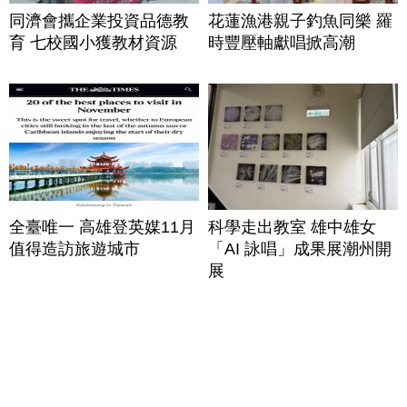
同濟會攜企業投資品德教
花蓮漁港親子釣魚同樂 羅
育 七校國小獲教材資源
時豐壓軸獻唱掀高潮
全臺唯一 高雄登英媒11月
科學走出教室 雄中雄女
值得造訪旅遊城市
「AI 詠唱」成果展潮州開
展