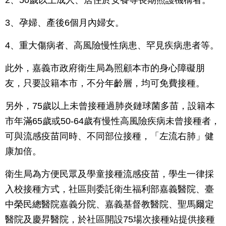
2、50歲以上成人、居住於安養等長期照護機構者。
3、孕婦、產後6個月內婦女。
4、重大傷病者、高風險慢性病患、罕見疾病患者等。
此外，嘉義市政府衛生局為照顧本市的身心障礙朋
友，只要設籍本市，不分年齡層，均可免費接種。
另外，75歲以上未曾接種過肺炎鏈球菌多苗，設籍本
市年滿65歲或50-64歲有慢性高風險疾病未曾接種者，
可與流感疫苗同時、不同部位接種，「左流右肺」健
康加倍。
衛生局為方便民眾及學童接種流感疫苗，學生一律採
入校接種方式，社區則委託衛生福利部嘉義醫院、臺
中榮民總醫院嘉義分院、嘉義基督教醫院、聖馬爾定
醫院及慶昇醫院，於社區開設75場次接種站提供接種