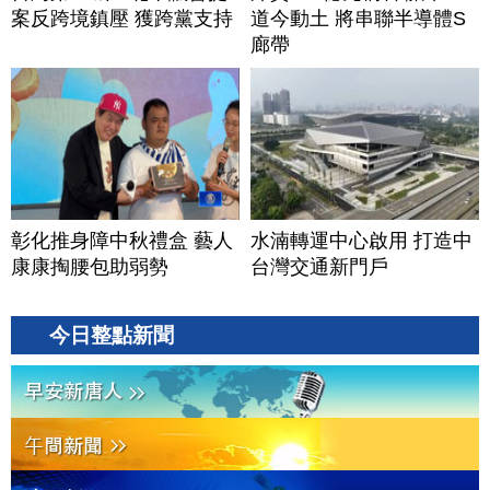
案反跨境鎮壓 獲跨黨支持
道今動土 將串聯半導體S
廊帶
彰化推身障中秋禮盒 藝人
水湳轉運中心啟用 打造中
康康掏腰包助弱勢
台灣交通新門戶
今日整點新聞