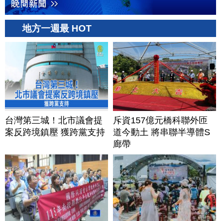
地方一週最 HOT
台灣第三城！北市議會提
斥資157億元橋科聯外匝
案反跨境鎮壓 獲跨黨支持
道今動土 將串聯半導體S
廊帶