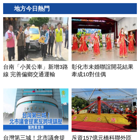
地方今日熱門
台南「小黃公車」新增3路
彰化市未婚聯誼開花結果
線 完善偏鄉交通運輸
牽成10對佳偶
台灣第三城！北市議會提
斥資157億元橋科聯外匝