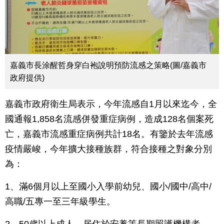
嘉義市長涂醒哲身穿白袍說明預防流感之策略(圖/嘉義市
政府提供)
嘉義市政府衛生局表示，今年流感自1月以來迄今，全
國通報1,858名流感併發重症病例，造成128名個案死
亡，嘉義市流感重症病例共計18名。有鑒於去年流感
疫情嚴峻，今年擴大接種族群，符合接種之對象分別
為：
1、滿6個月以上至國小入學前幼兒、國小/國中/高中/
高職/五專一至三年級學生。