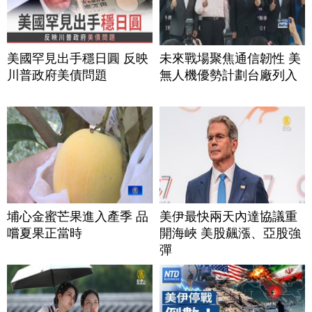
美國罕見出手穩日圓 反映
未來戰場聚焦通信韌性 美
川普政府美債問題
無人機優勢計劃台廠列入
埔心金蜜芒果進入產季 品
美伊最快兩天內達協議重
嚐夏果正當時
開海峽 美股飆漲、亞股強
彈