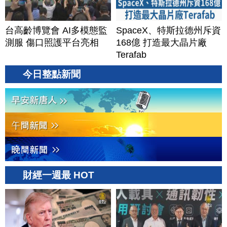
台高齡博覽會 AI多模態監
SpaceX、特斯拉德州斥資
測服 傷口照護平台亮相
168億 打造最大晶片廠
Terafab
今日整點新聞
財經一週最 HOT