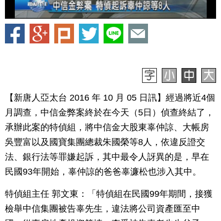
【新唐人亞太台 2016 年 10 月 05 日訊】經過將近4個
月調查，中信金弊案終於在今天（5日）偵查終結了，
承辦此案的特偵組，將中信金大股東辜仲諒、大帳房
吳豐富以及國寶集團總裁朱國榮等8人，依違反證交
法、銀行法等罪嫌起訴，其中最令人訝異的是，早在
民國93年開始，辜仲諒的爸爸辜濂松也涉入其中。
特偵組主任 郭文東：「特偵組在民國99年期間，接獲
檢舉中信集團被告辜先生，違法將公司資產匯至中