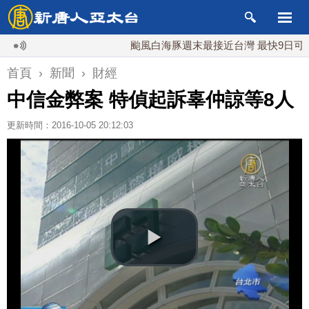
颱風白海豚週末最接近台灣 最快9日可能登陸
首頁
›
新聞
›
財經
中信金弊案 特偵起訴辜仲諒等8人
更新時間：2016-10-05 20:12:03