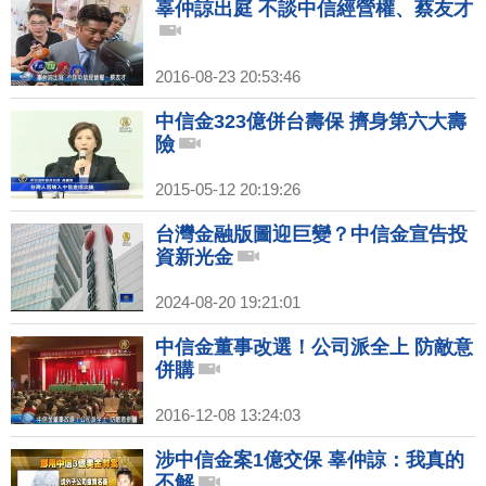
辜仲諒出庭 不談中信經營權、蔡友才
2016-08-23 20:53:46
中信金323億併台壽保 擠身第六大壽
險
2015-05-12 20:19:26
台灣金融版圖迎巨變？中信金宣告投
資新光金
2024-08-20 19:21:01
中信金董事改選！公司派全上 防敵意
併購
2016-12-08 13:24:03
涉中信金案1億交保 辜仲諒：我真的
不解