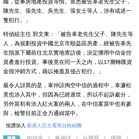
國，從事房地產投資等情。查悉被告辜老先生父子，
陳先生、張先生、吳先生、張女士等人，涉有或述一
隻犯行。」
特偵組主任 郭文東：「被告辜老先生父子、陳先生等
人，為規劃投資中國北京市順益區房產，經被告辜先
生指派下屬前往北京實地查訪後，決定挪用中信金控
資產進行投資。事後竟在同一天之內，以17層轉匯資
金假沖銷方式，藉以掩蓋及侵占犯行。」
最令人訝異的是，辜仲諒掏空中信的過程中，辜濂松
竟也涉入其中，但因為已經過世，所以不起訴處分，
另外當初有涉入紅火案的兩人，在中信案當中也有參
與，檢警目前正全力通緝當中。
按讚加入
新唐人亞太電視台粉絲團
中信金
辜仲諒
台壽寶
併購
|
|
|
|