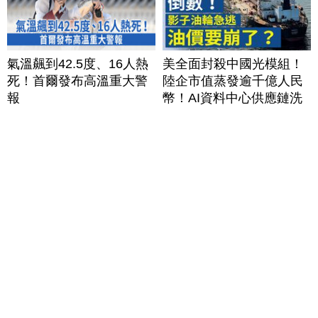
氣溫飆到42.5度、16人熱
美全面封殺中國光模組！
死！首爾發布高溫重大警
陸企市值蒸發逾千億人民
報
幣！AI資料中心供應鏈洗
牌？台灣喜迎轉單！成關
鍵樞紐？｜#財經新聞
│20260805 (三)