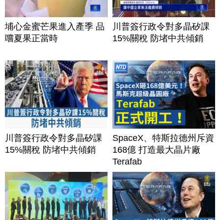
埔心金蜜芒果進入產季 品
川普簽行政令對多晶矽課
嚐夏果正當時
15%關稅 防堵中共傾銷
川普簽行政令對多晶矽課
SpaceX、特斯拉德州斥資
15%關稅 防堵中共傾銷
168億 打造最大晶片廠
Terafab