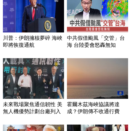
川普：伊朗擁核夢碎 海峽
中共假借颱風「交管」台
即將恢復通航
海 台陸委會怒轟無知
未來戰場聚焦通信韌性 美
霍爾木茲海峽協議將達
無人機優勢計劃台廠列入
成？伊朗傳不收通行費