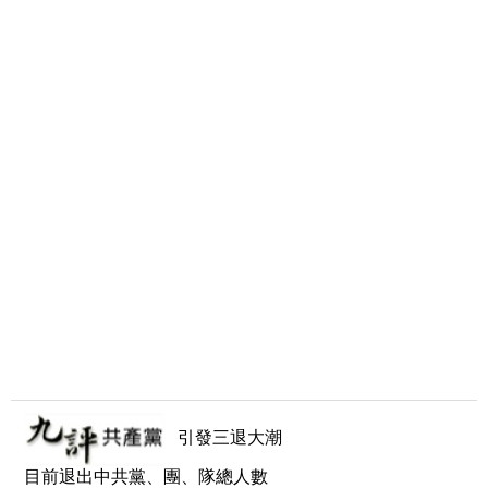
引發三退大潮
目前退出中共黨、團、隊總人數