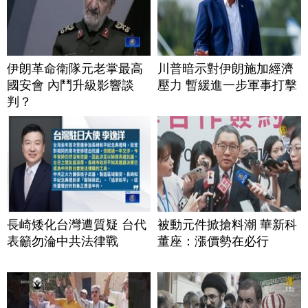
伊朗革命衛隊元老掌最高
川普暗示對伊朗施加經濟
國安會 內鬥升級影響談
壓力 暫緩進一步軍事打擊
判？
長崎矮化台灣遭質疑 台代
被動元件掀搶料潮 華新科
表籲勿淪中共法律戰
董座：漲價勢在必行