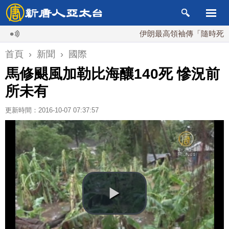
伊朗最高領袖傳「隨時死亡」 
首頁
›
新聞
›
國際
馬修颶風加勒比海釀140死 慘況前
所未有
更新時間：2016-10-07 07:37:57