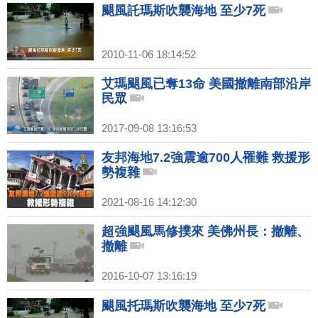
颶風託瑪斯吹襲海地 至少7死
2010-11-06 18:14:52
艾瑪颶風已奪13命 美國撤離南部沿岸
民眾
2017-09-08 13:16:53
友邦海地7.2強震逾700人罹難 救援形
勢複雜
2021-08-16 14:12:30
超強颶風馬修撲來 美佛州長：撤離、
撤離
2016-10-07 13:16:19
颶風托瑪斯吹襲海地 至少7死