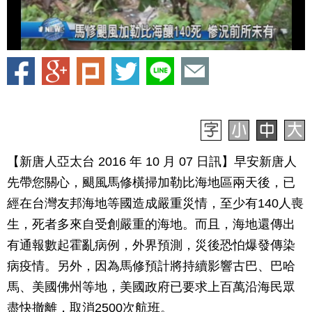
【新唐人亞太台 2016 年 10 月 07 日訊】早安新唐人
先帶您關心，颶風馬修橫掃加勒比海地區兩天後，已
經在台灣友邦海地等國造成嚴重災情，至少有140人喪
生，死者多來自受創嚴重的海地。而且，海地還傳出
有通報數起霍亂病例，外界預測，災後恐怕爆發傳染
病疫情。另外，因為馬修預計將持續影響古巴、巴哈
馬、美國佛州等地，美國政府已要求上百萬沿海民眾
盡快撤離，取消2500次航班。