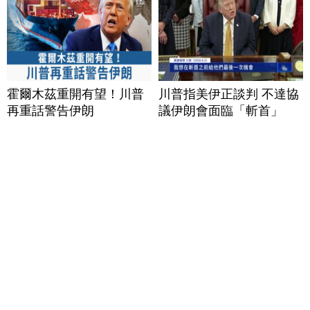
霍爾木茲重開有望！川普
川普指美伊正談判 不達協
再重話警告伊朗
議伊朗會面臨「斬首」