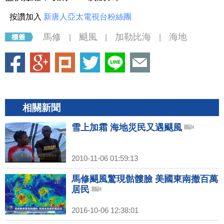
按讚加入
新唐人亞太電視台粉絲團
馬修
颶風
加勒比海
海地
|
|
|
相關新聞
雪上加霜 海地災民又遇颶風
2010-11-06 01:59:13
馬修颶風驚現骷髏臉 美國東南撤百萬
居民
2016-10-06 12:38:01