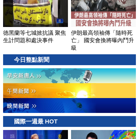
德黑蘭等七城掀抗議 聚焦
伊朗最高領袖傳「隨時死
生計問題和處決事件
亡」 國安會換將曝內鬥升
級
今日整點新聞
國際一週最 HOT