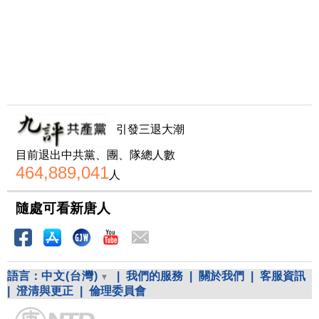
引發三退大潮
目前退出中共黨、團、隊總人數
464,889,041
人
隨處可看新唐人
語言：
中文(台灣)
|
我們的服務
|
關於我們
|
客服資訊
|
澄清與更正
|
倫理委員會