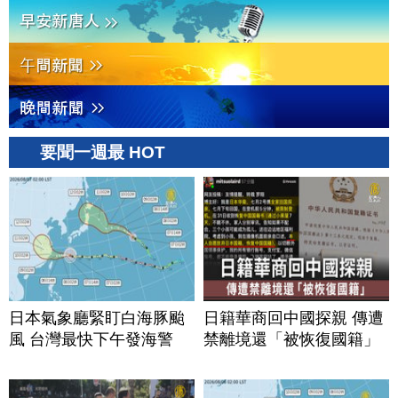
要聞一週最 HOT
日本氣象廳緊盯白海豚颱
日籍華商回中國探親 傳遭
風 台灣最快下午發海警
禁離境還「被恢復國籍」