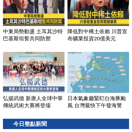
中東局勢動盪 土耳其沙特
降低對中稀土依賴 川普宣
巴基斯坦誓共同防禦
布礦業投資20億美元
弘揚武德 新唐人全球中華
日本氣象廳緊盯白海豚颱
傳統武術大賽將登場
風 台灣最快下午發海警
今日整點新聞