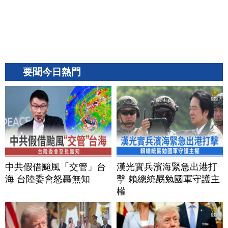
要聞今日熱門
中共假借颱風「交管」台
漢光實兵濱海緊急出港打
海 台陸委會怒轟無知
擊 賴總統勗勉國軍守護主
權