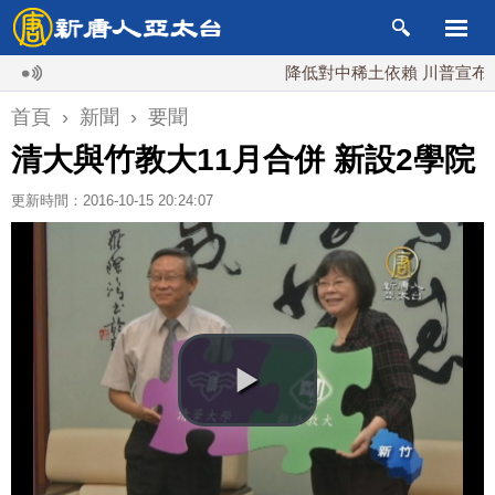
降低對中稀土依賴 川普宣布礦業投資
首頁
›
新聞
›
要聞
清大與竹教大11月合併 新設2學院
更新時間：2016-10-15 20:24:07