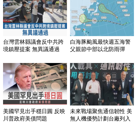
台灣雲林縣議會反中共跨
白海豚颱風最快週五海警
境鎮壓提案 無異議通過
父親節中部以北防雨彈
美國罕見出手穩日圓 反映
未來戰場聚焦通信韌性 美
川普政府美債問題
無人機優勢計劃台廠列入