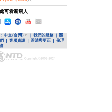
處可看新唐人
：
中文(台灣)
|
我們的服務
|
關
們
|
客服資訊
|
澄清與更正
|
倫理
會
Copyright ©2002-2024