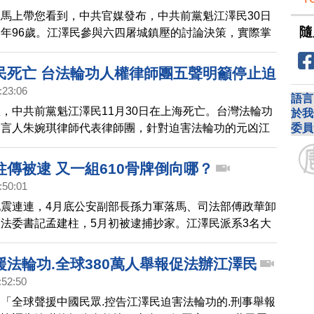
共同正念支持善良正義！
馬上帶您看到，中共官媒發布，中共前黨魁江澤民30日
隨
年96歲。江澤民參與六四屠城鎮壓的討論決策，實際掌
，任內發動迫害法輪功、下令活摘器官、迫害維權人士與
被國際人權組織列名「人權惡棍」。他還被揭露與俄羅斯
民死亡 台法輪功人權律師團五聲明籲停止迫
賣了相當於超過40個台灣面積的中國領土。
:23:06
語言
，中共前黨魁江澤民11月30日在上海死亡。台灣法輪功
於我
委員
發言人朱婉琪律師代表律師團，針對迫害法輪功的元凶江
，發表五點正式聲明，要求中共現領導人立刻停止迫害法
迫害者責任；並呼籲所有追隨江澤民直接或間接參與迫害
傳被逮 又一組610骨牌倒向哪？
內外人士立刻棄暗投明；呼籲參與活摘器官的中共人員及
:50:01
即停止暴行、備妥事證，在將來補過。
震連連，4月底公安副部長孫力軍落馬、司法部傅政華卸
法委書記孟建柱，5月初被逮捕抄家。江澤民派系3名大
期在610系統鎮壓法輪功、涉及強摘器官、還涉及鎮壓
動、709大抓捕。回顧2012年610系統王立軍出逃，連動
援法輪功.全球380萬人舉報促法辦江澤民
虎骨牌式倒台；孫力軍這一波會倒到誰為止？學者認為，
:52:50
多鎮壓黑資料。
「全球聲援中國民眾.控告江澤民迫害法輪功的.刑事舉報