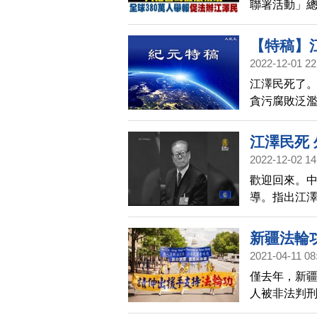
聯署活動」總
連署，向中
表示，國際
【特稿】
國際人權的
2022-12-01 22
江澤民死了
貪污腐敗泛
族乃至世界
惡必定遭到
江澤民死
2022-12-02 14
歡迎回來。
導。指出江
與美國關係
會動盪不斷
新疆法輪
學員，造成
2021-04-11 08
僅去年，新疆
人被非法判刑
將法輪功學