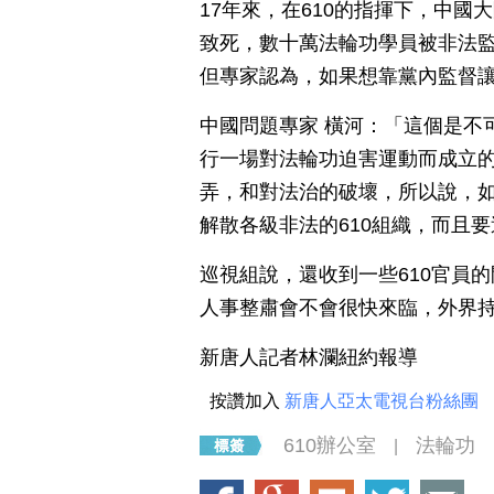
17年來，在610的指揮下，中國
致死，數十萬法輪功學員被非法監
但專家認為，如果想靠黨內監督讓
中國問題專家 橫河：「這個是不
行一場對法輪功迫害運動而成立的
弄，和對法治的破壞，所以說，
解散各級非法的610組織，而且
巡視組說，還收到一些610官員
人事整肅會不會很快來臨，外界
新唐人記者林瀾紐約報導
按讚加入
新唐人亞太電視台粉絲團
610辦公室
法輪功
|