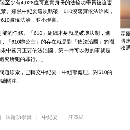
大陸至少有4,028位可查實身份的法輪功學員被迫害
禁。雖然中紀委這次點破，610沒落實依法治國，
610實現法治，並不現實。
可能的任務。「610」組織本身就是破壞法制，進
霍
將
，「610辦公室」的存在就是對「依法治國」的嘲
收
如果中國真正要依法治國，第一件可以做的事就是
要追究所犯的罪行。」
的問題線索，已轉交中紀委、中組部處理。對610的
持續關注。
法輪功學員
中紀委
江澤民
|
|
|