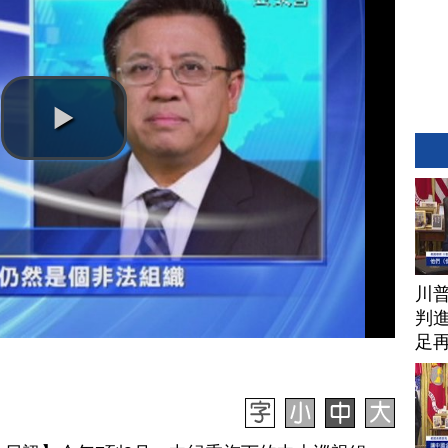
川
判進
足