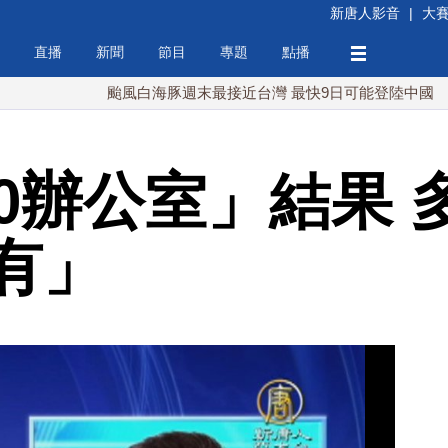
新唐人影音
|
大
直播
新聞
節目
專題
點播
颱風白海豚週末最接近台灣 最快9日可能登陸中國
台灣
10辦公室」結果 
有」