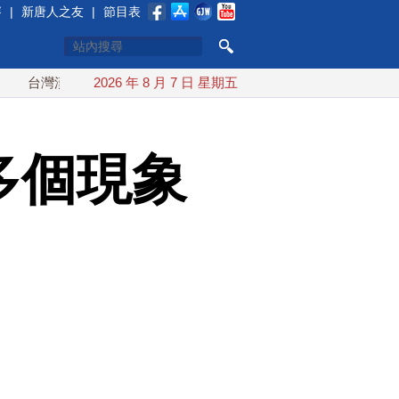
賽
|
新唐人之友
|
節目表
漢光首結合城鎮演習 AIT連續發文讚「韌性台灣」
2026 年 8 月 7 日 星期五
搞分化？美
多個現象