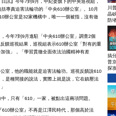
月 18 日訊】今年7到9月，中紀委旗下的中央巡視組，
川
括專責迫害法輪功的「中央610辦公室」。10月
晶矽
10辦公室是32家機構中，唯一一個被指，沒有做
防
，今年7到9月進駐「中央610辦公室」調查2個
0」反饋巡視結果，巡視組表示610辦公室「對有的重
步加強」，「學習貫徹全面依法治國精神有差
搞
普京
探
辦公室，他的職能就是迫害法輪功。巡視反饋說610
」，是種間接的說法，實際上就是說，它在鎮壓法
。」
像中，只有「610」一家，被點出這兩項問題。
『610辦公室』不再是江澤民時代，那個高於法