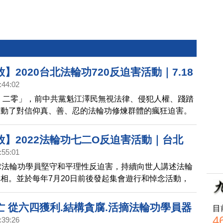
】2020台北法輪功720反迫害活動｜7.18
:44:02
光悼念會
七﹒二零」，前中共黨魁江澤民無視法律、侵犯人權、踐踏
發動了對信仰真、善、忍的法輪功修煉群體的瘋狂迫害。
張至其他群體，包括不同宗教 (如基督教、佛教) 和地區
、香港) 等。
放】2022法輪功七二O反迫害活動｜台北
:55:01
光悼念會
球法輪功學員堅守和平理性反迫害，持續向世人講述法輪
相。並於每年7月20日前後發起集會遊行和悼念活動，
致死的中國法輪功學員，並呼籲世人喚起心中的善，共同
共跨世紀的反人類罪行。新唐人亞太台將於台灣時間
亡 從六四獲利.結構貪腐.活摘法輪功學員器
目
六)進行台北法輪功七二O燭光悼念會的網路直播，邀請您闔家
4
:39:26