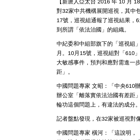
【新唐人亞太台 2016 年 10 
對32家中共機構展開巡視，其中包
17號，巡視組通報了巡視結果，6
到所謂「依法治國」的組織。
中紀委和中組部旗下的「巡視組」
月。10月15號，巡視組對「61
大敏感事件，預判和應對需進一
距」。
中國問題專家 文昭：「中央610
辦公室「離落實依法治國有差距
輪功這個問題上，有違法的成分
記者盤點發現，在32家被巡視對
中國問題專家 橫河：「這說明，