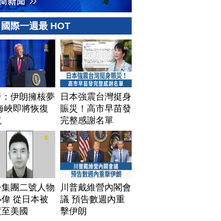
國際一週最 HOT
普：伊朗擁核夢
日本強震台灣挺身
海峽即將恢復
賑災！高市早苗發
航
完整感謝名單
子集團二號人物
川普戴維營內閣會
偉 從日本被
議 預告數週內重
渡至美國
擊伊朗