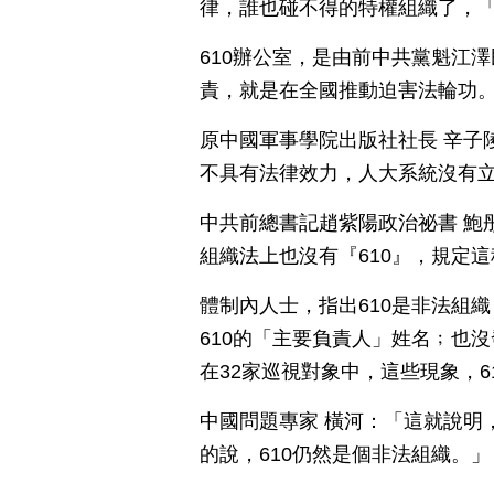
律，誰也碰不得的特權組織了，「
610辦公室，是由前中共黨魁江澤
責，就是在全國推動迫害法輪功
原中國軍事學院出版社社長 辛子
不具有法律效力，人大系統沒有
中共前總書記趙紫陽政治祕書 鮑
組織法上也沒有『610』，規定
體制內人士，指出610是非法組
610的「主要負責人」姓名﹔也
在32家巡視對象中，這些現象，6
中國問題專家 橫河：「這就說明
的說，610仍然是個非法組織。」