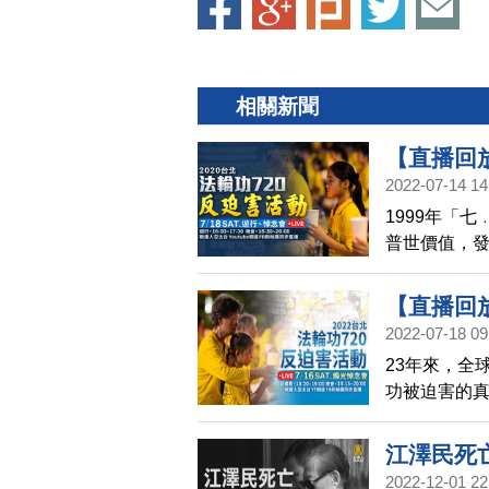
相關新聞
【直播回放
2022-07-14 14
遊行暨燭
1999年「
普世價值，
近年更延伸擴
(如新疆、西藏
【直播回
2022-07-18 09
7.16燭
23年來，全
功被迫害的真
追思被迫害
協助制止中
江澤民死
7/16(週
2022-12-01 22
官