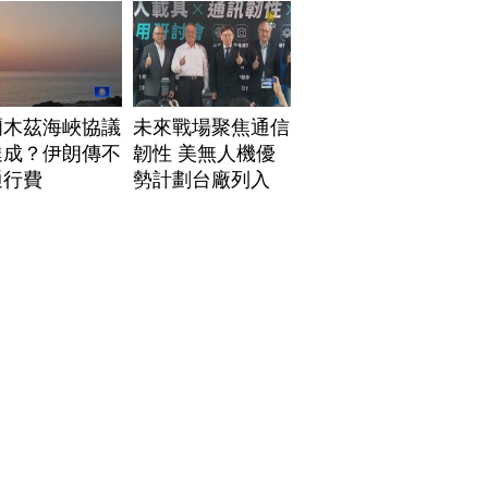
爾木茲海峽協議
未來戰場聚焦通信
達成？伊朗傳不
韌性 美無人機優
通行費
勢計劃台廠列入