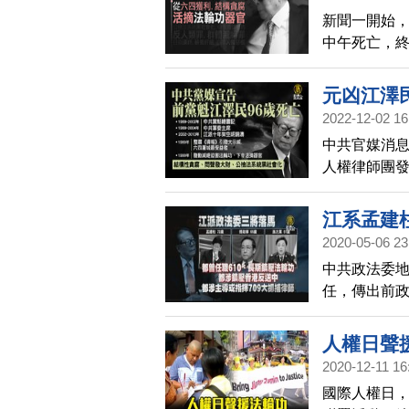
一起觀賞，
新聞一開始，
中午死亡，終
權超過20年
律師，長期
元凶江澤
簽訂密約，出
2022-12-02 16
害
中共官媒消息
人權律師團
澤民的過世
輪功、追究
江系孟建柱
法輪功的海
2020-05-06 23
醫護人員立
中共政法委地
任，傳出前政
將落馬，都長
香港反送中運
人權日聲
江派大批老
2020-12-11 16
可能流出更
國際人權日，