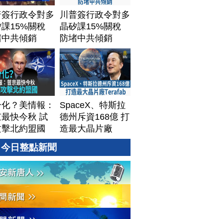
普簽行政令對多
川普簽行政令對多
課15%關稅
晶矽課15%關稅
堵中共傾銷
防堵中共傾銷
分化？美情報：
SpaceX、特斯拉
最快今秋 試
德州斥資168億 打
攻擊北約盟國
造最大晶片廠
Terafab
今日整點新聞