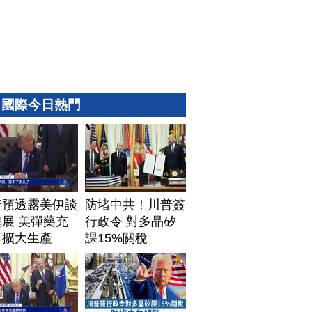
國際今日熱門
普預透露美伊談
防堵中共！川普簽
展 美彈藥充
行政令 對多晶矽
再擴大生產
課15%關稅