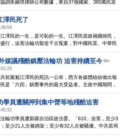
協調朱婉琪律師公布數據，來自37個國家、380萬民眾
國司法機關舉報江澤民迫害法輪功的反人類罪行。朱婉琪
社會採取同一立法準則，問責人權惡棍，已成為當前捍衛
江澤民死了
重要趨勢；希望世上更多的民眾站出來，制止暴行。
:36:58
。江澤民的一生，是可恥的一生。江澤民當政禍國殃民，
濫盛行，迫害法輪功製造千古冤案，對中國民眾、中華民
犯下滔天大罪。江澤民是民族罪人，是歷史罪人，他的罪
歷史的審判與清算。
 外媒議殘酷鎮壓法輪功 迫害持續至今
:01:29
中共前黨魁江澤民的死訊一公布，西方各媒體紛紛做出報
澤民是「六四」鎮壓事件的最大受益者。主政中國期間，
走近，但中國國內卻貧富差距擴大、官員更加腐敗以及社
。德國之聲前中國記者指出，江澤民主導迫害中國法輪功
功學員遭關押到集中營等地殘酷迫害
很多人被迫害致死。
:45:32
法輪功學員遭新疆自治區政法委、「610」迫害，至少3
；至少21人次被綁架；至少有32人次被騷擾。中共當局
員非法關押到集中營、看守所、勞教所、監獄、洗腦班等