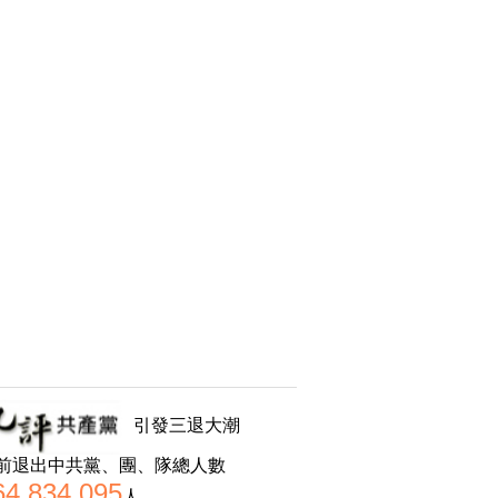
引發三退大潮
前退出中共黨、團、隊總人數
64,834,095
人