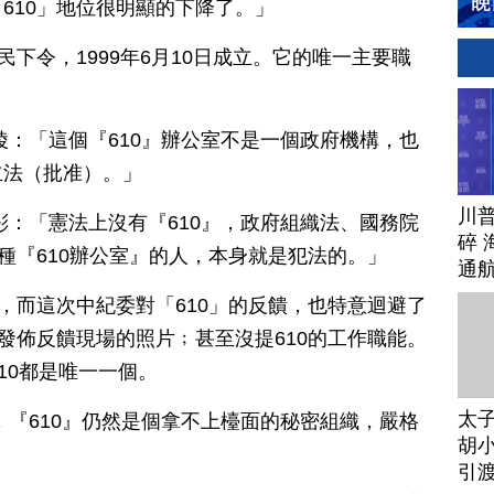
610」地位很明顯的下降了。」
民下令，1999年6月10日成立。它的唯一主要職
。
陵：「這個『610』辦公室不是一個政府機構，也
立法（批准）。」
川
彤：「憲法上沒有『610』，政府組織法、國務院
碎 
這種『610辦公室』的人，本身就是犯法的。」
通
織，而這次中紀委對「610」的反饋，也特意迴避了
沒發佈反饋現場的照片﹔甚至沒提610的工作職能。
10都是唯一一個。
太
，『610』仍然是個拿不上檯面的秘密組織，嚴格
胡小
引