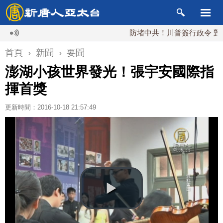
防堵中共！川普簽行政令 對多晶矽
首頁
›
新聞
›
要聞
澎湖小孩世界發光！張宇安國際指
揮首獎
更新時間：2016-10-18 21:57:49