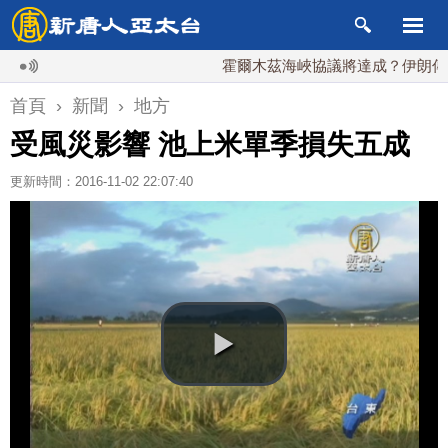
霍爾木茲海峽協議將達成？伊朗傳不收通
首頁
›
新聞
›
地方
受風災影響 池上米單季損失五成
更新時間：2016-11-02 22:07:40