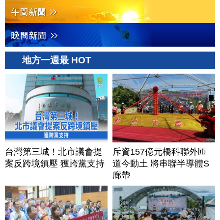
地方一週最 HOT
台灣第三城！北市議會提
斥資157億元橋科聯外匝
案反跨境鎮壓 獲跨黨支持
道今動土 將串聯半導體S
廊帶