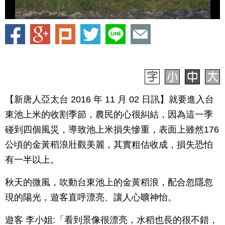
【新唐人亞太台 2016 年 11 月 02 日訊】就要進入台
東池上米的收割季節，農民的心很糾結，因為這一季
碰到四個風災，導致池上米損失慘重，表面上雖然176
公頃的金黃稻浪壯觀美麗，其實粗估收成，損失恐怕
有一半以上。
秋天的微風，吹動台東池上的金黃稻浪，配合忽隱忽
現的陽光，遊客直呼漂亮、讓人心曠神怡。
遊客 李小姐:「看到景像很漂亮，水稻也長的很不錯，