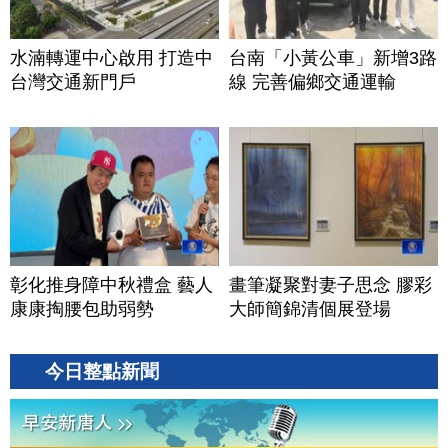
水湳轉運中心啟用 打造中
台南「小黃公車」新增3路
台灣交通新門戶
線 完善偏鄉交通運輸
彰化推身障中秋禮盒 藝人
畫筆凝聚對妻子思念 膠彩
康康掏腰包助弱勢
大師簡錦清個展登場
今日整點新聞