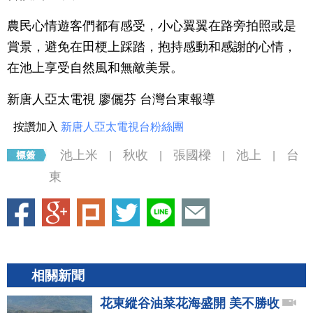
農民心情遊客們都有感受，小心翼翼在路旁拍照或是
賞景，避免在田梗上踩踏，抱持感動和感謝的心情，
在池上享受自然風和無敵美景。
新唐人亞太電視 廖儷芬 台灣台東報導
按讚加入
新唐人亞太電視台粉絲團
池上米
秋收
張國樑
池上
台
|
|
|
|
東
相關新聞
花東縱谷油菜花海盛開 美不勝收