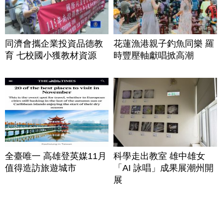
同濟會攜企業投資品德教
花蓮漁港親子釣魚同樂 羅
育 七校國小獲教材資源
時豐壓軸獻唱掀高潮
全臺唯一 高雄登英媒11月
科學走出教室 雄中雄女
值得造訪旅遊城市
「AI 詠唱」成果展潮州開
展