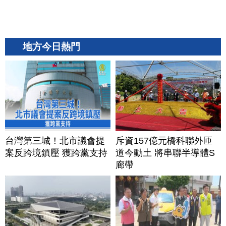
地方今日熱門
台灣第三城！北市議會提
斥資157億元橋科聯外匝
案反跨境鎮壓 獲跨黨支持
道今動土 將串聯半導體S
廊帶