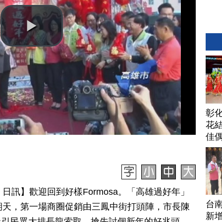
彰
花結
佳
 09 日訊】歡迎回到好樣Formosa。「高雄過好年」
台
期天，第一場商圈促銷由三鳳中街打頭陣，市長陳
新增
吸引民眾大排長龍索取，搶先討個新年的好兆頭。