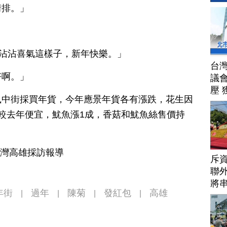
街排。」
，沾沾喜氣這樣子，新年快樂。」
台
好啊。」
議
壓 
鳳中街採買年貨，今年應景年貨各有漲跌，花生因
較去年便宜，魷魚漲1成，香菇和魷魚絲售價持
台灣高雄採訪報導
斥資
聯
將
年街
過年
陳菊
發紅包
高雄
|
|
|
|
帶