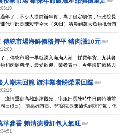
晨視察市場 確保年節農漁產品價穩量足
:06:10
要過年了，不少人提前辦年貨，為了穩定物價，行政院長
部代理部長陳駿季今天（30日）清晨到萬大魚類批發市
批發市場巡視。農業部表示，過年5天加強調配蔬菜、水
確保年節供應量、價格穩定。
！傳統市場海鮮價格持平 豬肉漲10元
:12:09
夕了，傳統市場一早就湧入滿滿人潮，採買年貨。尤其餐
魚類和肉類料理，最受歡迎。業者表示，今年海鮮價格與
豬肉則是微幅小漲10元。
後人潮未回籠 旗津業者盼榮景回歸
:02:15
間，疫情重創高雄旗津觀光，衛服部長陳時中日前特地前
周日(6日)，前高雄市長、監察院長陳菊也到訪打氣，但
示，目前觀光人潮仍不如以往，期待昔日榮景能早日回
萬華參香 賴清德發紅包人氣旺
:34:51