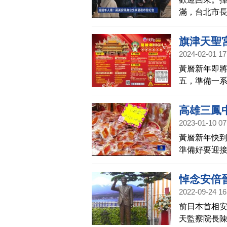
滿，台北市長
家拜年、發
旗津天聖宮
2024-02-01 17
黃曆新年即
五，準備一系
民眾共度佳
高雄三鳳
2023-01-10 07
黃曆新年快
準備好要迎
動開跑的這
悼念安倍
2022-09-24 16
前日本首相
天監察院長陳