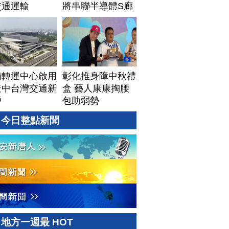
交通運輸
將串聯半導體S廊
帶
湳轉運中心啟用
彰化推身障中秋禮
造中台灣交通新
盒 藝人康康掏腰
戶
包助弱勢
今日整點新聞
地方一週最 HOT