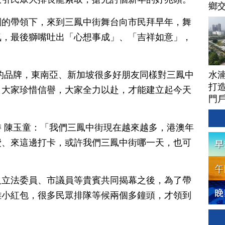
鄉
團的帶領下，來到三鳳中街舞台向市民拜早年，舞
氛，最後獅嘴吐出「心想事成」、「吉祥如意」，
水
的品牌，東南亞、新加坡很多好朋友同樣對三鳳中
打
，大家珍惜信譽，大家全力以赴，才能建立起今天
門
 陳玉童：「我們三鳳中街現在越來越多，港澳年
費、來這邊打卡，或許我們三鳳中街哪一天，也可
及立法委員、市議員等貴賓共同揭幕之後，為了帶
雞小紅包，很多民眾排隊等候兩個多鐘頭，才領到