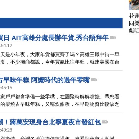
花
同樂
獻
日 AIT高雄分處長辦年貨.秀台語拜年
:54:12
今天是小年夜，大家年貨都買齊了嗎？高雄三鳳中街一早
人潮，不少攤商都說，今年買氣比往年旺，就連美國在台
雄分處長張子霖，都趕在年前特地來採買，體驗台灣濃濃過
古早味年糕 阿嬤時代的過年零嘴
:45:15
家家戶戶都會準備一些零嘴，在團聚時解解嘴饞。帶您看
濃的柴燒古早味年糕，又稱炊甜粄，在早期物資比較缺乏
說是過年時的零嘴，接近過年才會開爐燒製，可以說是難
統年味。
潮！蔣萬安現身台北寧夏夜市發紅包
:49:28
揮別疫情，台灣各地迎接傳統過年，來看到夜市人潮滿