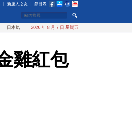
賽
|
新唐人之友
|
節目表
氣象廳緊盯白海豚颱風 台灣最快下午發海警
2026 年 8 月 7 日 星期五
今年第6次！朝鮮發
金雞紅包