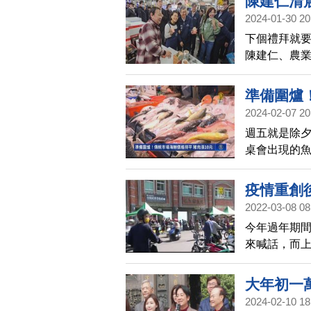
陳建仁清
2024-01-30 20
下個禮拜就
陳建仁、農業
場、台北果菜
果、漁產，
準備圍爐
2024-02-07 20
週五就是除
桌會出現的
去年差不多；
疫情重創
2022-03-08 08
今年過年期
來喊話，而上
當地業者表
歸。
大年初一
2024-02-10 18