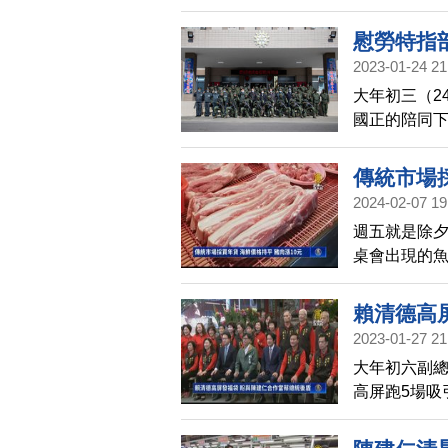
念，為安倍
慰勞特指
2023-01-24 21
大年初三（2
國正的陪同下
們堅守崗位
傳統市場採
2024-02-07 19
週五就是除
桌會出現的
去年差不多；
賴清德高
2023-01-27 21
大年初六副
高屏跑5場吸
滿希望的一