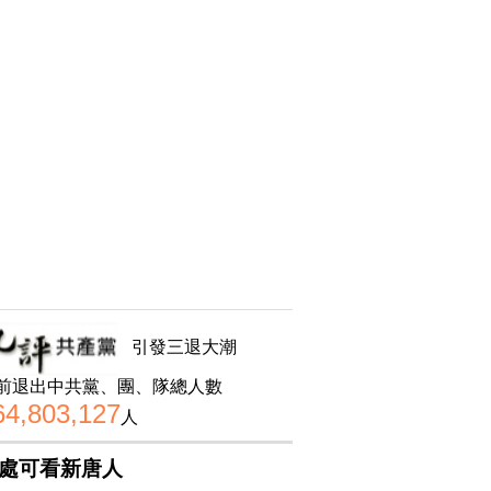
引發三退大潮
前退出中共黨、團、隊總人數
64,803,127
人
處可看新唐人