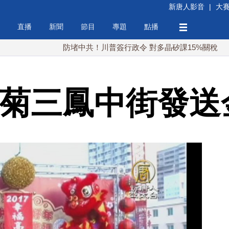
新唐人影音
|
大
直播
新聞
節目
專題
點播
防堵中共！川普簽行政令 對多晶矽課15%關稅
日本
陳菊三鳳中街發送