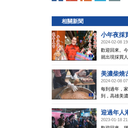
相關新聞
小年夜採買
2024-02-08 19
歡迎回來。
就出現採買
協會AIT高
年氛圍。
美濃柴燒
2024-02-08 07
每到過年，
到，高雄美
的年代，可
得一見的傳
迎過年人
2023-01-18 21
歡迎回來。