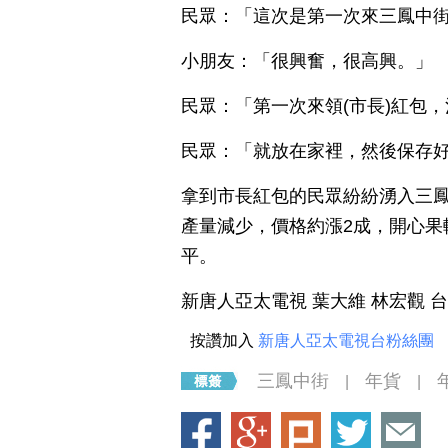
民眾：「這次是第一次來三鳳中
小朋友：「很興奮，很高興。」
民眾：「第一次來領(市長)紅包
民眾：「就放在家裡，然後保存
拿到市長紅包的民眾紛紛湧入三
產量減少，價格約漲2成，開心果
平。
新唐人亞太電視 葉大維 林宏觀 
按讚加入
新唐人亞太電視台粉絲團
三鳳中街
年貨
|
|