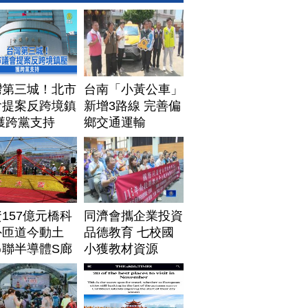
灣第三城！北市
台南「小黃公車」
會提案反跨境鎮
新增3路線 完善偏
獲跨黨支持
鄉交通運輸
157億元橋科
同濟會攜企業投資
外匝道今動土
品德教育 七校國
串聯半導體S廊
小獲教材資源