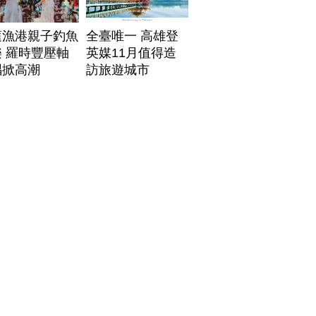
蓮漁港親子釣魚
全臺唯一 高雄登
 羅時豐壓軸
英媒11月值得造
唱掀高潮
訪旅遊城市