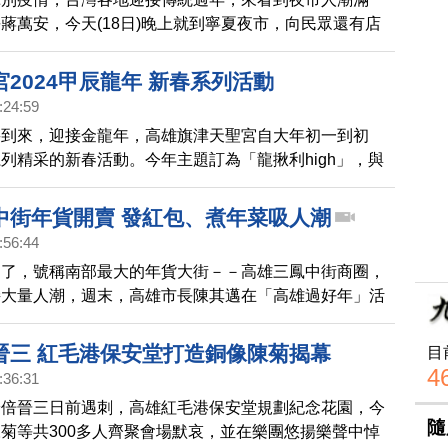
蔣萬安，今天(18日)晚上就到寧夏夜市，向民眾還有店
紅包。
2024甲辰龍年 新春系列活動
:24:59
將到來，迎接金龍年，高雄旗津天聖宮自大年初一到初
列精采的新春活動。今年主題訂為「龍揪利high」，與
節。
中街年貨開賣 發紅包、煮年菜吸人潮
:56:44
到了，號稱南部最大的年貨大街－－高雄三鳳中街商圈，
接大量人潮，週末，高雄市長陳其邁在「高雄過好年」活
一天，也到場發放「兔年小紅包」。
晉三 紅毛港保安堂打造銅像陳菊揭幕
目
4
:36:31
安倍晉三日前遇刺，高雄紅毛港保安堂規劃紀念花園，今
隨
菊等共300多人齊聚會場默哀，並在樂團悠揚樂聲中悼