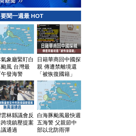
要聞一週最 HOT
本氣象廳緊盯白
日籍華商回中國探
颱風 台灣最
親 傳遭禁離境還
下午發海警
「被恢復國籍」
灣雲林縣議會反
白海豚颱風最快週
共跨境鎮壓提案
五海警 父親節中
異議通過
部以北防雨彈