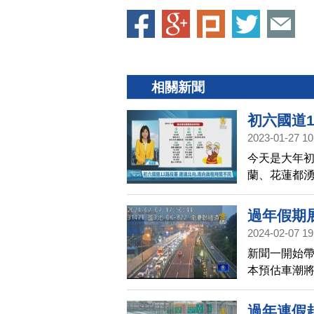
相關新聞
初六國道1
2023-01-27 10
今天是大年
蘭、花蓮都
局預判，國
竹、彰化至
過年假期
段等等。高
2024-02-07 19
高公局預估，
新聞一開始帶
倍；北向交通
本預估車潮
鄉車流湧入，
里，與平常
過年連假