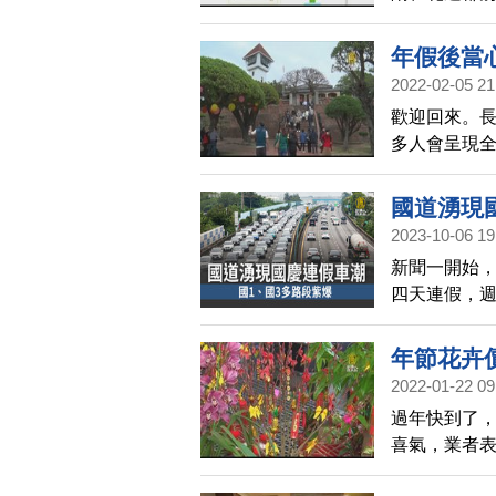
局預判，國
竹、彰化至
年假後當
段等等。國5
2022-02-05 21
中午12點多
歡迎回來。
點。其他國
多人會呈現
段壅塞，高公
症候群」，
年平均的1.
國道湧現
2023-10-06 19
新聞一開始，
四天連假，週
路出現壅塞，
行車時速不到
年節花卉
深夜。另外國
2022-01-22 09
上提前返鄉
過年快到了
即時路況，
喜氣，業者
穩，民眾購