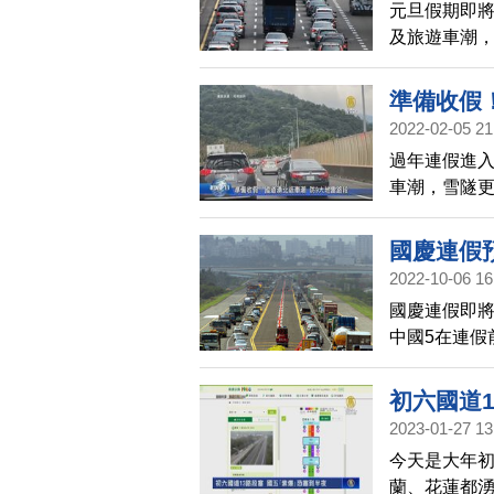
元旦假期即
路人建議在9
及旅遊車潮，
道全線暫停
走；國5南下
準備收假
2022-02-05 21
過年連假進入
車潮，雪隧更
130百萬車
人提早出發
國慶連假
2022-10-06 16
國慶連假即
中國5在連假
晨0時，連假
初六國道
2023-01-27 13
今天是大年
蘭、花蓮都