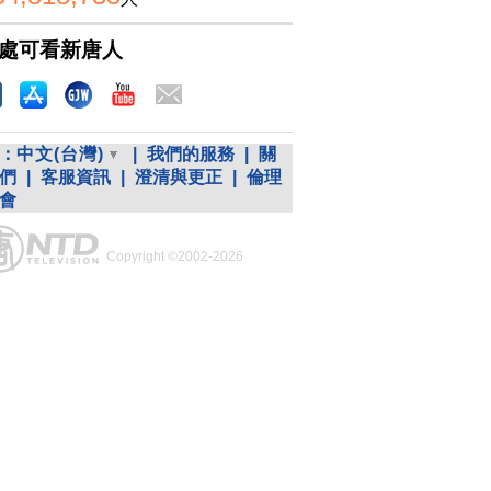
處可看新唐人
：
中文(台灣)
|
我們的服務
|
關
們
|
客服資訊
|
澄清與更正
|
倫理
會
Copyright ©2002-2026