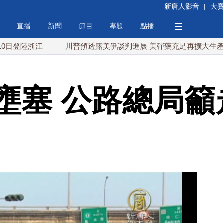
新唐人影音
|
大
直播
新聞
節目
專題
點播
浙江
川普預透露美伊談判進展 美彈藥充足再擴大生產
川
壅塞 公路總局籲