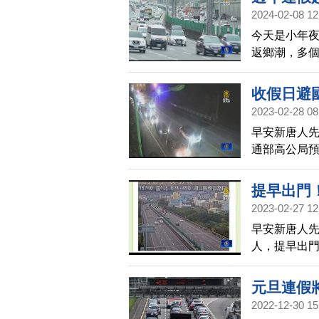
半天假提早返
2024-02-08 12
今天是小年夜
返鄉潮，多個
鄉疏運高峰，
收假日避
2023-02-28 08
早安新唐人
通部高公局預
向苗栗-湖口
將從9點一路
提早出門
2023-02-27 12
早安新唐人
人，提早出門
公里。高公局
塞的地雷區段
元旦連假
統；國3北向
2022-12-30 15
人，建議南部