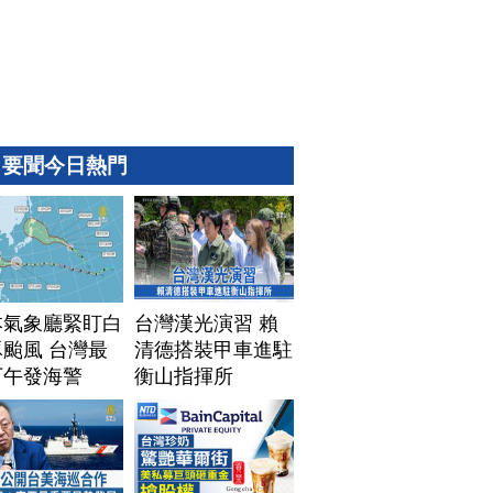
要聞今日熱門
本氣象廳緊盯白
台灣漢光演習 賴
颱風 台灣最
清德搭裝甲車進駐
下午發海警
衡山指揮所