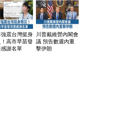
本強震台灣挺身
川普戴維營內閣會
災！高市早苗發
議 預告數週內重
整感謝名單
擊伊朗