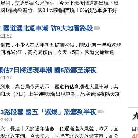
將展開，交通部高公局預估，今天下班後國道將出現下班
點前出發。從2月25日至2月28日，每天凌晨零點至5點國
國1楊梅到新竹、國3土城到關西晚上6時後恐車多不好
收費。
路段則是已經出現車潮，但未明顯壅塞。
！國道湧北返車潮 防9大地雷路段
:11:52
倒數，不少人在大年初五提前收假，國5北向一早就湧現
回堵3公里，高公局預估，今天（5日）國道交通量達
公里，為平日年平均的1.5倍，還有9大地雷路段，提醒用路
、選擇替代道路，或搭大眾運輸工具，避免塞車塞到爆。
預估7日將湧現車潮 國5恐塞至深夜
:11:32
將到來，高公局今天表示，國道預估會湧現大量車潮，其
前1天（7日）上午9時就會出現車潮，恐塞到深夜隔天凌
第1天上午5時車流會再次湧現。
13路段塞 國五「紫爆」恐塞到半夜
:24:33
初六，長達十天的過年連假，也逐漸邁入尾聲，昨天，宜
目
4
湧現北返車潮。今天初六，同時有北返與旅遊車潮，高公