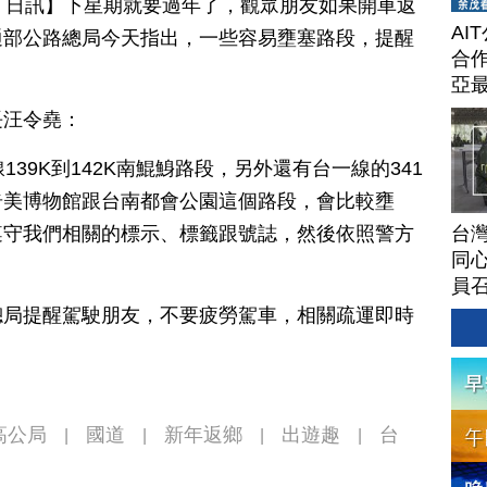
月 17 日訊】下星期就要過年了，觀眾朋友如果開車返
AI
通部公路總局今天指出，一些容易壅塞路段，提醒
合作
亞
長汪令堯：
39K到142K南鯤鯓路段，另外還有台一線的341
南奇美博物館跟台南都會公園這個路段，會比較壅
台灣
遵守我們相關的標示、標籤跟號誌，然後依照警方
同心
員
總局提醒駕駛朋友，不要疲勞駕車，相關疏運即時
。
高公局
國道
新年返鄉
出遊趣
台
|
|
|
|