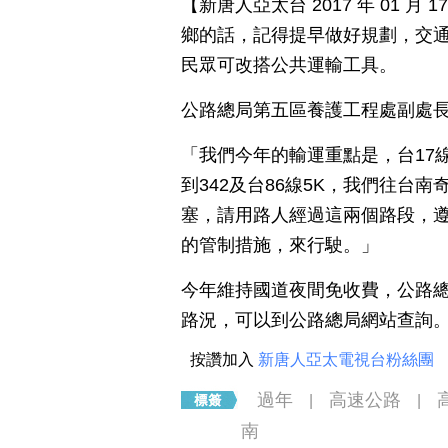
【新唐人亞太台 2017 年 01 
鄉的話，記得提早做好規劃，交
民眾可改搭公共運輸工具。
公路總局第五區養護工程處副處
「我們今年的輸運重點是，台17線1
到342及台86線5K，我們往台
塞，請用路人經過這兩個路段，
的管制措施，來行駛。」
今年維持國道夜間免收費，公路
路況，可以到公路總局網站查詢
按讚加入
新唐人亞太電視台粉絲團
過年
高速公路
|
|
南