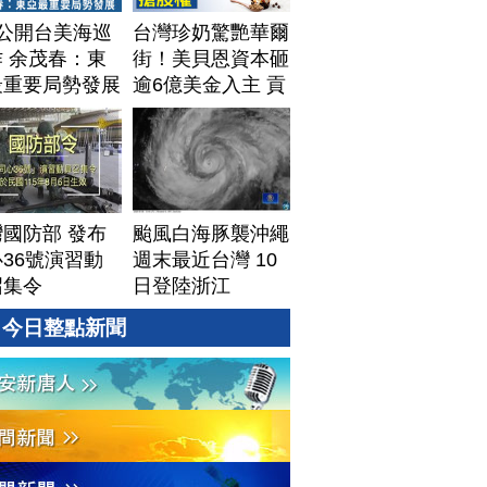
T公開台美海巡
台灣珍奶驚艷華爾
 余茂春：東
街！美貝恩資本砸
最重要局勢發展
逾6億美金入主 貢
茶拓國際版圖加速
攻美？｜#財經新
聞｜
20260806(四)
國防部 發布
颱風白海豚襲沖繩
36號演習動
週末最近台灣 10
召集令
日登陸浙江
今日整點新聞