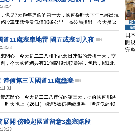
鄉，預估晚間6點半後就會紓解掉。
:33:54
，也是7天過年連假的第一天，國道從昨天下午已經出現
路段車速緩慢最低僅10多公里，高公局指出，今天是返
提醒用路人，留意5大易壅塞路段。
日
國道11處塞車地雷 國五或塞到入夜
賑
:58:23
完
先來關心，今天是二二八和平紀念日連假的最後一天，交
判，今天國道總共有11個路段比較壅塞，包括，國1北
、南屯-后里、西螺-埔鹽系統等等，其中，國道五號北向
塞到晚上8點，提醒駕駛朋友，要多加留意。
！連假第三天國道11處壅塞
:11:31
先帶您關心，今天是二二八連假的第三天，提醒國道用路
。昨天晚上（26日）國道5號仍持續壅塞，時速低於40
預判今天國道北向交通量比平日多1.4倍，還會有11處壅
，包括，國1北向苗栗-湖口、南屯-后里、西螺-埔鹽系
將展開 傍晚起國道留意3壅塞路段
關西-大溪等路段，高公局說，針對西部國道北向用路
:18:23
地區在9點前出發，中部地區在12點前出發；國5北向用