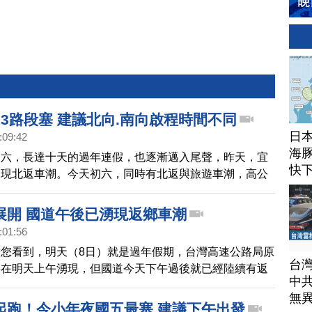
3路段塞 建議北向.南向啟程時間不同
日
:09:42
海豚
初六，長達十天的過年連假，也逐漸邁入尾聲，昨天，宜
快
湧現北返車潮。今天初六，同時有北返與旅遊車潮，高公
道有十三處容易壅塞路段，包括，南下的國一楊梅至新
埔鹽，國五的南港至頭城路段，北上的國一西螺至埔鹽路
展開 國道午後已湧現返鄉車潮
公局建議，南下用路人下午出發，北向用路人上午出發。
:01:56
今天國道交通量為115百萬車公里，是平日年平均的1.3
您看到，明天（8日）就是過年假期，台灣高速公路局原
量可達65百萬車公里，是平日年平均的1.5倍。
台
將在明天上午湧現，但國道今天下午過後就已經陸續有返
中
高公局表示，國道今天的交通量預估是105百萬車公
無
週末假日交通量相近，從過往情況來看，許多民眾是會請
起跑！今小年夜國五最塞 建議下午出發