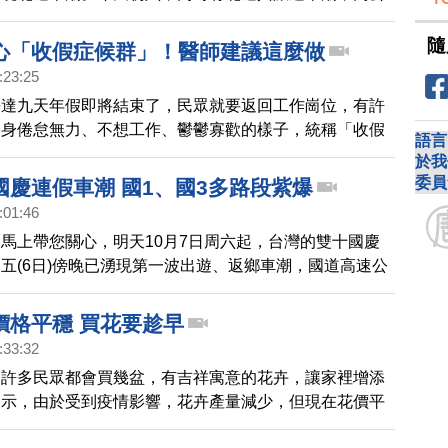
道有十三處容易壅塞路段，包括，南下的國一楊梅至新
埔鹽，國五的南港至頭城路段，北上的國一西螺至埔鹽路
隨
心「收假症候群」！醫師建議這麼做
北向宜蘭到坪林路段，從早上9點就出現車多狀況，到了
:23:25
呈現紫爆，車速只有18公里左右，恐怕要塞到明天凌晨1
長達九天年假即將結束了，民眾就要返回工作崗位，有許
一、國三在北、中和南部的路段都大致順暢，只有部分路
全身倦怠無力、不想工作、鬱鬱寡歡的樣子，統稱「收假
局也預估，今天國道交通量為115百萬車公里，是平日
語言
您有這樣的症狀嗎，來聽聽醫師有什麼改善建議。
於我
3倍；北向交
委員
國慶連假車潮 國1、國3多路段紫爆
:01:46
馬上帶您關心，明天10月7日周六起，台灣的雙十國慶
五(6日)傍晚已湧現第一波出遊、返鄉車潮，國道高速公
目前國道1號、國道3號等多個路段，出現紫爆、紅爆，
10公里，高速公路局預估，國道5號可能一路塞到周五
價格平穩 買花要趁早
1楊梅-新竹路段、國3土城-關西路段，週五下班車潮加
:33:32
情形，預估也可能塞車到深夜。提醒民眾上路前，先掌握
，許多民眾都會買幾盆，有吉祥寓意的花卉，讓家裡增添
以避開塞車時段及路段。
表示，由於受到疫情影響，花卉產量減少，但現在花價平
買要趁早。