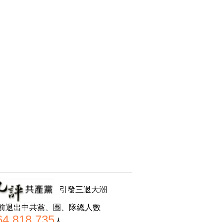
引發三退大潮
前退出中共黨、團、隊總人數
64,818,735
人