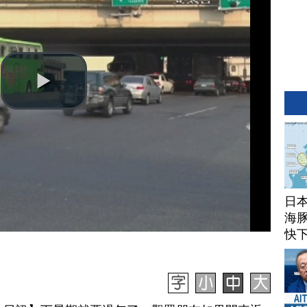
日
海豚
快