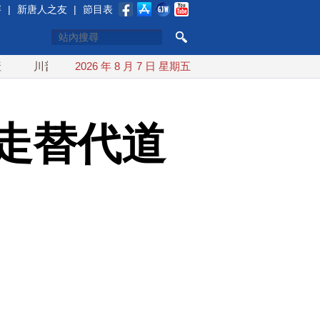
賽
|
新唐人之友
|
節目表
普簽行政令對多晶矽課15%關稅 防堵中共傾銷
2026 年 8 月 7 日 星期五
北台灣防衛鐵
走替代道