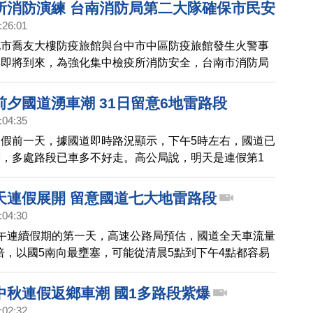
所消防演練 台南消防局第二大隊確保市民安
:26:01
化市喬友大樓防疫旅館與台中市中區防疫旅館發生火警事
年即將到來，為強化集中檢疫所消防安全，台南市消防局
護大隊安檢小組，已針對該場所消防安全設備檢查及消防
在麻豆區集中檢疫所，進行自衛消防編組及消防搶救演
前夕國道湧車潮 31日留意6地雷路段
:04:35
假前一天，據國道即時路況顯示，下午5時左右，國道已
，多處路段已車多不好走。高公局說，明天是連假第1
楊梅-新竹等6路段將車多不好走。
天連假展開 留意國道七大地雷路段
:04:30
午連續假期的第一天，高速公路局預估，國道全天車流量
4倍，以國5南向最壅塞，可能從清晨5點到下午4點都容易
7大易壅塞路段，包括，國1南向楊梅到新竹、彰化到埔
局建議，西部國道南向用路人建議清晨6點前或中午12
中秋連假返鄉車潮 國1多路段紫爆
5南向用路人，建議5點前或下午五點後出發，另外，國
:02:32