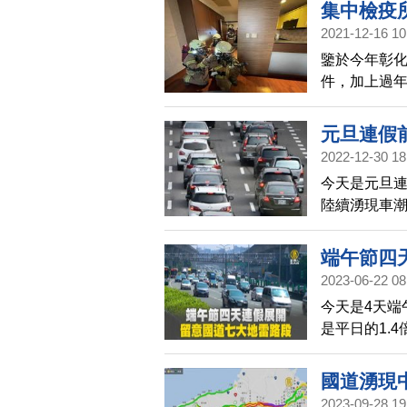
集中檢疫
2021-12-16 10
心住
鑒於今年彰
件，加上過
第二救災救
演練。15日
元旦連假
練。
2022-12-30 18
今天是元旦連
陸續湧現車潮
天，包含國1
端午節四
2023-06-22 08
今天是4天端
是平日的1.
塞車，主要有
鹽等等，高公
國道湧現
點後出發；國
2023-09-28 19