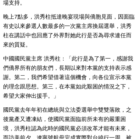
場支持。
晚上7點多，洪秀柱抵達晚宴現場與僑胞見面，因面臨
有史以來參選人數最多的一次黨主席換屆選舉，洪秀
柱在講話中也回應了外界對她此行是否為尋求連任而
來的質疑。
中國國民黨主席 洪秀柱：「此行是為了第一，感謝我
們僑界所有的朋友們，長期以來對本黨的支持表示感
謝。第二，我們希望借著這個機會，向各位宣示本黨
的理念跟思想。第三，在本黨如此艱困的情況之下，
希望大家伸出援手。」
國民黨去年年初在總統與立法委選舉中雙雙落敗，之
後黨產又遭凍結，使國民黨面臨前所未有的嚴重困
境，洪秀柱認為此時的國民黨必須改革才能有未來，
而訪美前夕，遼寧號航母完成實際對台繞行一周，被