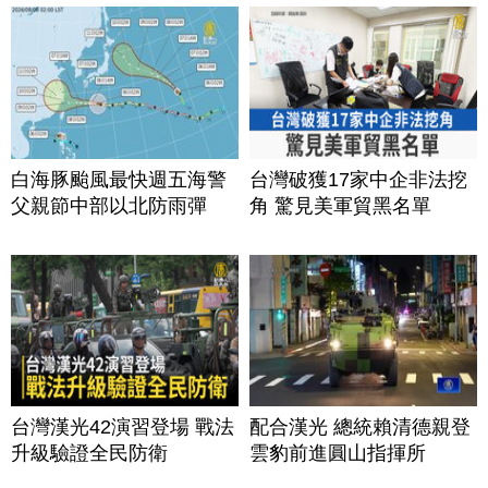
白海豚颱風最快週五海警
台灣破獲17家中企非法挖
父親節中部以北防雨彈
角 驚見美軍貿黑名單
台灣漢光42演習登場 戰法
配合漢光 總統賴清德親登
升級驗證全民防衛
雲豹前進圓山指揮所