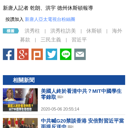
新唐人記者 乾朗、洪宇 德州休斯頓報導
按讚加入
新唐人亞太電視台粉絲團
洪秀柱
洪秀柱訪美
休斯頓
海外
|
|
|
募款
三民主義
習近平
|
|
相關新聞
美國人終於看清中共？MIT中國學生
零錄取
2020-05-06 20:55:14
中共喊G20禁談香港 安倍對習近平當
面提反送中