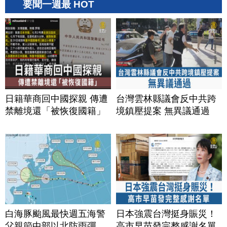
要聞一週最 HOT
日籍華商回中國探親 傳遭
台灣雲林縣議會反中共跨
禁離境還「被恢復國籍」
境鎮壓提案 無異議通過
白海豚颱風最快週五海警
日本強震台灣挺身賑災！
父親節中部以北防雨彈
高市早苗發完整感謝名單