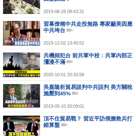
2019-06-28 08:43:31
習幕僚稱中共走投無路 專家籲美因應
中共垮台
2019-12-02 13:45:52
共機頻犯台 前共軍中校：共軍內部正
瀰漫不滿
2020-10-01 20:33:58
吳嘉隆析貿易談判中共誤判 美方關稅
施壓到45%
2019-05-10 20:09:01
頂不住貿易戰？ 習近平訪俄搬救兵打
錯算盤