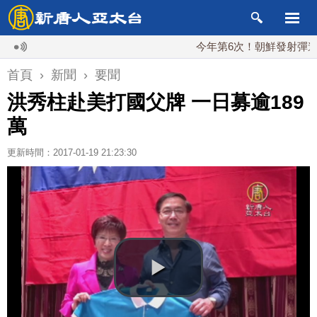
今年第6次！朝鮮發射彈道導彈 落
首頁
›
新聞
›
要聞
洪秀柱赴美打國父牌 一日募逾189
萬
更新時間：2017-01-19 21:23:30