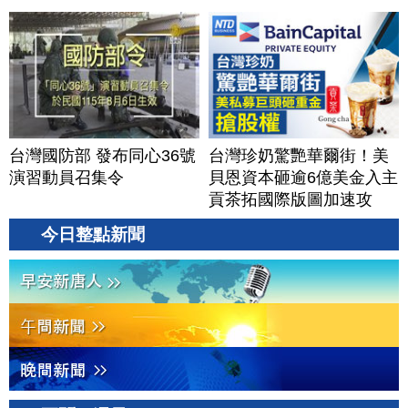
台灣國防部 發布同心36號
台灣珍奶驚艷華爾街！美
演習動員召集令
貝恩資本砸逾6億美金入主
貢茶拓國際版圖加速攻
美？｜#財經新聞｜
今日整點新聞
20260806(四)