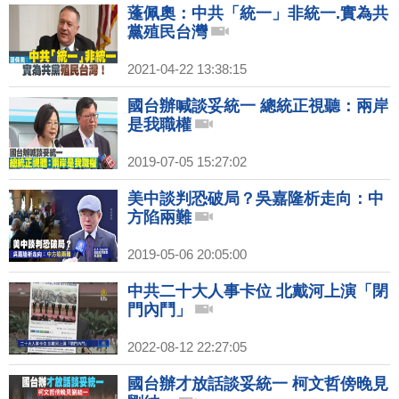
蓬佩奧：中共「統一」非統一.實為共
黨殖民台灣
2021-04-22 13:38:15
國台辦喊談妥統一 總統正視聽：兩岸
是我職權
2019-07-05 15:27:02
美中談判恐破局？吳嘉隆析走向：中
方陷兩難
2019-05-06 20:05:00
中共二十大人事卡位 北戴河上演「閉
門內鬥」
2022-08-12 22:27:05
國台辦才放話談妥統一 柯文哲傍晚見