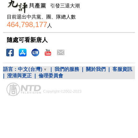
引發三退大潮
目前退出中共黨、團、隊總人數
464,798,177
人
隨處可看新唐人
語言：
中文(台灣)
|
我們的服務
|
關於我們
|
客服資訊
|
澄清與更正
|
倫理委員會
Copyright ©2002-2023