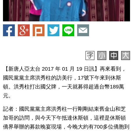
【新唐人亞太台 2017 年 01 月 19 日訊】再來看到，
國民黨黨主席洪秀柱的訪美行，17號下午來到休斯
頓。洪秀柱打出國父牌，一天就募得超過台幣189萬
元。
記者：國民黨黨主席洪秀柱一行剛剛結束舊金山和芝
加哥的訪問，與今天下午抵達休斯頓，這裡是休斯頓
僑界舉辦的募款晚宴現場，今晚大約有700多位僑胞到