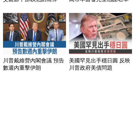
川普戴維營內閣會議 預告
美國罕見出手穩日圓 反映
數週內重擊伊朗
川普政府美債問題