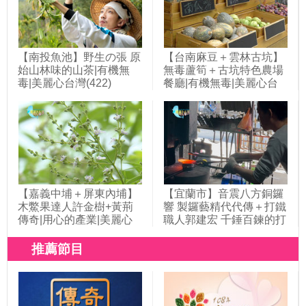
【南投魚池】野生の張 原
【台南麻豆＋雲林古坑】
始山林味的山茶|有機無
無毒蘆筍＋古坑特色農場
毒|美麗心台灣(422)
餐廳|有機無毒|美麗心台
灣(394)
【嘉義中埔＋屏東內埔】
【宜蘭市】音震八方銅鑼
木鱉果達人許金樹+黃荊
響 製鑼藝精代代傳＋打鐵
傳奇|用心的產業|美麗心
職人郭建宏 千錘百鍊的打
台灣(395)
鐵人生|用心的產業|美麗
心台灣(425)
推薦節目