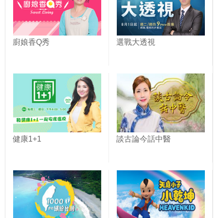
廚娘香Q秀
選戰大透視
健康1+1
談古論今話中醫