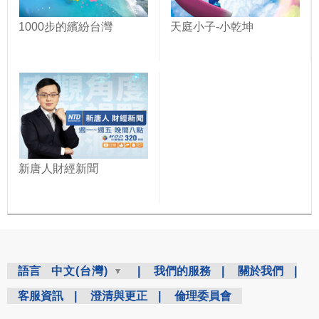
1000步的繽紛台灣
天庭小子-小乾坤
新唐人財經新聞
語言
中文(台灣)
|
我們的服務
|
關於我們
|
客服資訊
|
澄清與更正
|
倫理委員會