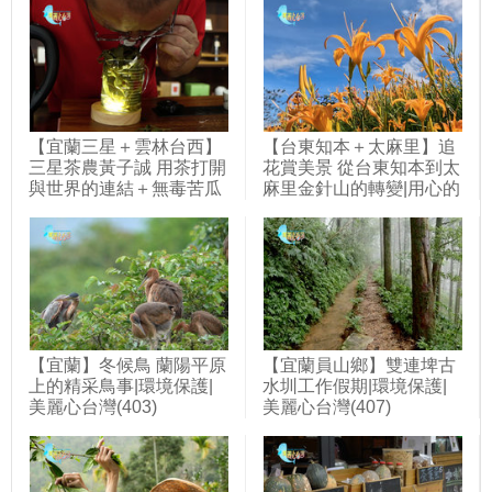
【宜蘭三星＋雲林台西】
【台東知本＋太麻里】追
三星茶農黃子誠 用茶打開
花賞美景 從台東知本到太
與世界的連結＋無毒苦瓜
麻里金針山的轉變|用心的
農林弘仁 微生物菌栽培產
產業|美麗心台灣(391)
量增三倍|用心的產業|美
麗心台灣(427)
【宜蘭】冬候鳥 蘭陽平原
【宜蘭員山鄉】雙連埤古
上的精采鳥事|環境保護|
水圳工作假期|環境保護|
美麗心台灣(403)
美麗心台灣(407)