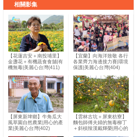
相關影集
【花蓮吉安＋南投埔里】
【宜蘭】向海洋致敬 各行
金盞花＋有機蔬食食舖|有
各業齊力海邊接力賽|環境
機無毒|美麗心台灣(411)
保護|美麗心台灣(404)
【屏東新埤鄉】牛角瓜大
【雲林古坑＋屏東枋寮】
風草園自然農業|用心的產
麵包師傅夫婦的無毒柳丁
業|美麗心台灣(402)
＋斜槓辣漢戴輝榮|用心的
產業|美麗心台灣(401)