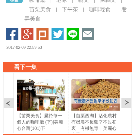
|
|
|
|
苗栗美食
下午茶
咖啡輕食
巷
|
|
|
弄美食
2017-02-09 22:59:53
看下一集
【苗栗美食】屬於每一
【苗栗西湖】活化農村
【苖
個人的咖啡廳 (下)|美麗
有機農不畏艱辛不改初
的觀
心台灣(101)下
衷｜有機無毒｜美麗心
機無
台灣(102)上
(10