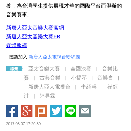
養，為台灣學生提供展現才華的國際平台而舉辦的
音樂賽事。
新唐人亞太音樂大賽官網
新唐人亞太音樂大賽FB
媒體報導
按讚加入
新唐人亞太電視台粉絲團
亞太音樂大賽
全國決賽
音樂比
|
|
賽
古典音樂
小提琴
音樂會
|
|
|
|
新唐人亞太電視台
李紹睿
崔鈺
|
|
淇
陸昱霖
|
2017-03-07 17:20:30