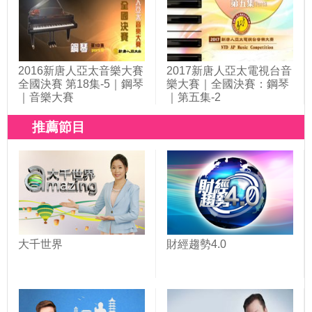
2016新唐人亞太音樂大賽
2017新唐人亞太電視台音
全國決賽 第18集-5｜鋼琴
樂大賽｜全國決賽：鋼琴
｜音樂大賽
｜第五集-2
推薦節目
大千世界
財經趨勢4.0