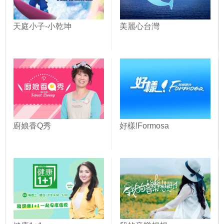
天庭小子-小乾坤
美麗心台灣
廚娘香Q秀
好樣!Formosa