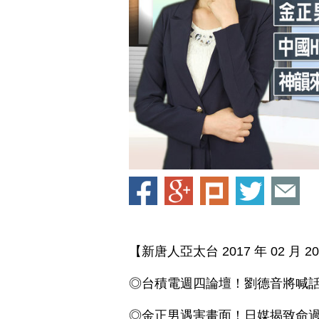
【新唐人亞太台 2017 年 02 月 
◎台積電週四論壇！劉德音將喊話
◎金正男遇害畫面！日媒揭致命過