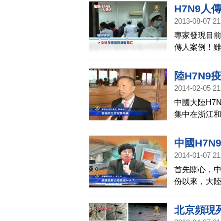
醫。接下來
H7N9
灣與中國大
2013-08-07 21
方。
專家發現目前
傳人案例！
之間傳播，但
陸H7N9
2014-02-05 21
中國大陸H7
集中在浙江
了從台灣自
中國H7N
2014-01-07 21
首先關心，中
份以來，大陸
染H7N9禽流
流感確診病
北京頻現死
急。目前包