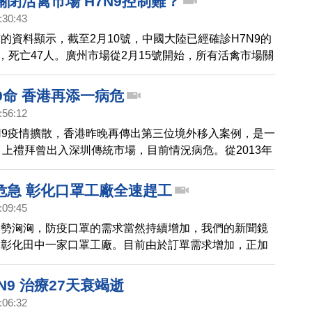
閉活禽市場 H7N9控制難？
來勢洶洶的H7N9禽流感疫情，鄰近大陸的香港台灣，怎
:30:43
仗？這期的新聞最聚焦 帶您深入探討。
的資料顯示，截至2月10號，中國大陸已經確診H7N9的
人，死亡47人。廣州市場從2月15號開始，所有活禽市場關
，而浙江杭州市把主城區的活禽市場永久性關閉。
49命 香港再添一病危
:56:12
N9疫情擴散，香港昨晚再傳出第三位境外移入案例，是一
，上禮拜曾出入深圳傳統市場，目前情況病危。從2013年
的H7N9禽流感已傳出有149例確定病例，其中48人死
灣也有2名境外移入案例，而香港的三名境外移入案例，
危急 彰化口罩工廠全速趕工
一病危。H7N9病例臨床表現，多為嚴重肺炎。
:09:45
來勢洶洶，防疫口罩的需求當然持續增加，我們的新聞鏡
到彰化田中一家口罩工廠。目前由於訂單需求增加，正加
時也研發一款氣密度比一般口罩更佳的產品，要來提供給
。
N9 治療27天衰竭逝
:06:32