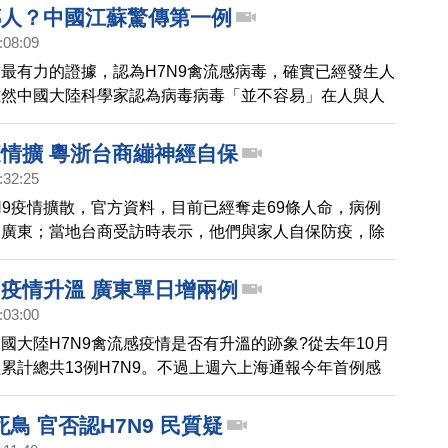
的新聞，我們獨家採訪大陸台商，帶您來一起深入瞭解台
人傳人？中國江蘇驚傳第一例
陸，目前在醫療與防疫體系上，究竟有什麼不一樣的地
:08:09
最有力的證據，認為H7N9禽流感病毒，確實已經發生人
雖然中國大陸科學家認為病毒病毒「並不容易」在人與人
專家警告，仍須嚴防，H7N9流感在冬天，捲土重來。
疫情擴 粵浙台商繃神經自保
:32:25
N9疫情擴散，官方資料，目前已經奪走69條人命，病例
和廣東；當地台商受訪時表示，他們與家人自保防疫，除
備口罩、藥物，避免接觸禽鳥，不吃生食。
9疫情升溫 廣東單日增兩例
:03:00
國大陸H7N9禽流感疫情是否有升溫的跡象?從去年10月
累計總共13例H7N9。不過上週六上海通報今年首例感
感之後，昨天(6日)廣東省也再通報兩例 人感染H7N9禽
例，而且地點分別在廣州和陽江市，通報病況都相當危
鳥 官否認H7N9 民質疑
括浙江、廣東、與上海市都有病例，香港與台灣，則是分