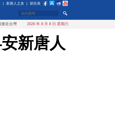
賽
|
新唐人之友
|
節目表
 最快9日可能登陸中國
2026 年 8 月 8 日 星期六
台灣漢光首結合城鎮演習 AIT連續發
早安新唐人