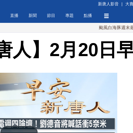
新唐人影音
|
大
直播
新聞
節目
專題
點播
颱風白海豚週末最接近台灣
唐人】2月20日