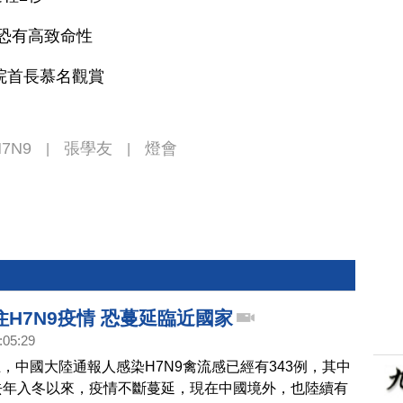
類恐有高致命性
院首長慕名觀賞
H7N9
張學友
燈會
|
|
H7N9疫情 恐蔓延臨近國家
:05:29
，中國大陸通報人感染H7N9禽流感已經有343例，其中
去年入冬以來，疫情不斷蔓延，現在中國境外，也陸續有