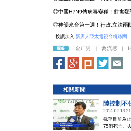
◎中國H7N9傳病毒變種！對禽
◎神韻來台第一週！行政.立法兩
按讚加入
新唐人亞太電視台粉絲團
金正男
禽流感
|
|
相關新聞
陸控制不住
2014-02-13 21
截至目前為止
75例死亡。