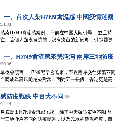
】一、首次人染H7N9禽流感 中國疫情迷霧
:01:01
感染H7N9禽流感案例，日前在中國大陸引爆 ，並且持
死亡。這個人類沒有抗體，沒有疫苗的新病毒，引起國際
關切，尤其是，中共通報世衛組織後，十多天都還未公布
徑。防疫專家蘇益仁分析，從病毒突變情況來看，H7N9
】一、H7N9禽流感來勢洶洶 兩岸三地防疫
「流傳已久」，更讓這波疫情增添迷霧。
:20:06
單位曾預言，H7N9遲早會進來，不過兩岸交往頻繁不同
、台商成為高風險感染對象，面對五一長假，香港更是高
港台10年前，因為中共隱匿SARS，而深受其害。接下
題，帶您聚焦比較，兩岸三地的防疫體系。
流感防疫戰線 中台大不同
:11:44
月底爆出H7N9禽流感以來，除了每天確診案例不斷增
兩岸三地極為不同的防疫體系，以及民眾的警覺程度，目
出，由於昂貴的醫療費用，中國民眾即使染病，也不願就