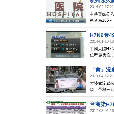
杭州永久關
多巧合，面對
2014-02-17 21
麼應對這場硬
中共官媒公佈
患者為185
閉兩個星期
H7N9奪
2014-01-10 13
中國大陸H7
位65歲男性
至今，全中國
亡；另外，台
「禽」況
目前一死亡，
2013-04-12 21
大陸禽流感
頭，帶您來
緊趕工，同
消費者選擇
台商染H7
2017-03-01 16