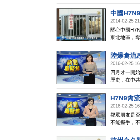
中國旅客發病
客在當地被診
中國H7N
2014-02-25 21
關心中國H7
東北地區，奪
陸爆禽流感
2016-02-25 16
四月才一開始
歷史，在中共
爆發十週年，
讓國際關注。
H7N9
禽流感開始
2016-02-25 16
聚焦39
SARS風暴。
觀眾朋友是否
不能握手，不
後的4月24
天，也恰恰好