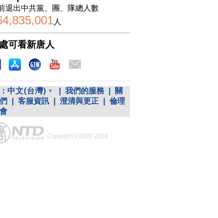
前退出中共黨、團、隊總人數
64,835,001
人
處可看新唐人
：
中文(台灣)
|
我們的服務
|
關
們
|
客服資訊
|
澄清與更正
|
倫理
會
Copyright ©2002-2024