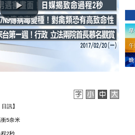
20 日訊】
衝5奈米
程2秒