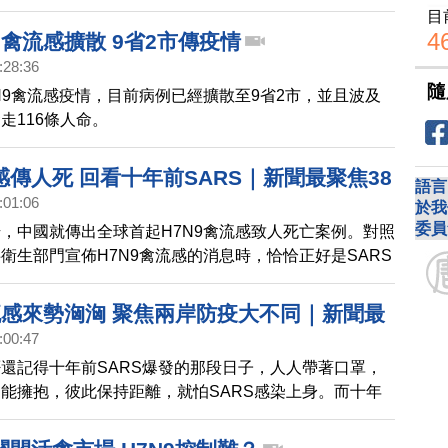
的情況。繼香港、台灣之後，馬來西亞也出現第一例 陸
目
斷出，感染H7N9。
4
9禽流感擴散 9省2市傳疫情
:28:36
隨
N9禽流感疫情，目前病例已經擴散至9省2市，並且波及
走116條人命。
傳人死 回看十年前SARS｜新聞最聚焦38
語言
:01:06
於我
委員
，中國就傳出全球首起H7N9禽流感致人死亡案例。對照
衛生部門宣佈H7N9禽流感的消息時，恰恰正好是SARS
因 此，中共衛生部門這次會如何應對新型病毒，也就更
這一集的新聞最聚焦，我們就從大陸爆發不尋常的H7N9
禽流感來勢洶洶 聚焦兩岸防疫大不同｜新聞最
，帶您回顧十年前，那場至今仍然找不到疫情源頭的
:00:47
還記得十年前SARS爆發的那段日子，人人帶著口罩，
能擁抱，彼此保持距離，就怕SARS感染上身。而十年
日，台灣宣告出現第一個H7N9禽流感確診病例，而這一
是 當年台北市立和平醫院因SARS封院的日子。不管有