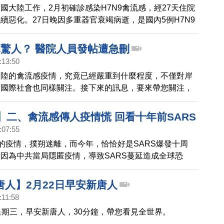
國大陸工作，2月初確診感染H7N9禽流感，經27天住院
續惡化。27日晚因多重器官衰竭病逝，是國內5例H7N9
死亡，也是首名台籍人士。台商感染的H7N9流感病毒發
有抗藥性。
幕驚人？ 醫院人員發帖遭急刪
:13:50
大陸的禽流感疫情，究竟已經嚴重到什麼程度，不僅對岸
，國際社會也同樣關注。接下來的訊息，要來帶您關注，
上，有一位被認證為北京某三甲醫院試管嬰兒和幹細胞的
日前在微博上發出示警信息，提醒北京的朋友，務必要小
】二、禽流感傳人疫情慌 回看十年前SARS
微博發出後不久，就被迅速刪除，連帳號，也從此消失。
:07:55
感的疫情，撲朔迷離，而今年，恰恰好是SARS爆發十周
因為中共當局隱匿疫情，導致SARS蔓延造成全球恐
也造成了 83名病患死亡。大約18億美元以上的商業損
記者，為您獨家採訪當時台灣的衛生署長，陳建仁博士，
唐人】2月22日早安新唐人
也希望更好的面對此刻出現的禽流感疫情。
:11:58
星期三，早安新唐人，30分鐘，帶您看見全世界。