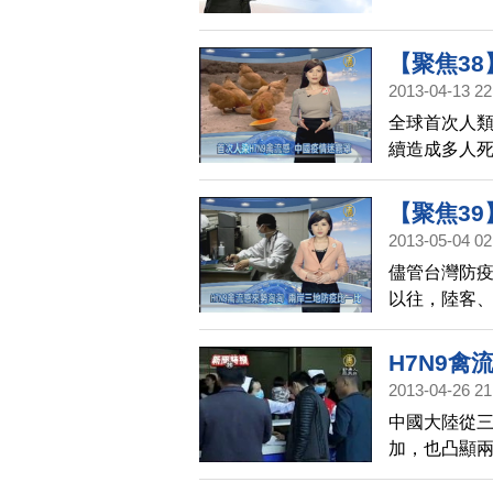
【聚焦38
2013-04-13 22
罩
全球首次人類
續造成多人
流行病學界
真正的傳染途
【聚焦39
在中國應該
2013-05-04 02
比一比
儘管台灣防疫
以往，陸客
度警戒，畢竟
來的新聞專
H7N9禽
2013-04-26 21
中國大陸從三
加，也凸顯
前甚至還傳