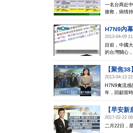
一名台商赴中
搶救，病情持
個案中第2例
生突變，已
H7N9內
2013-04-09 21
目前，中國
的台灣關心
在大陸微博
研究人員，
【聚焦38
心。不過，
2013-04-13 22
H7N9禽流
年，回顧當時
慌，而台灣，
失。我們的
【早安新
回看歷史，
2017-02-22 08
二月22日，