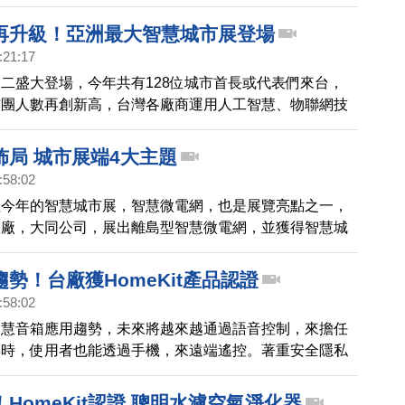
t認證商品上市資格。成功研發以水代替濾網的智能空氣淨化
台灣金典設計獎，也是蘋果HomeKit首款以水淨化原理
網再升級！亞洲最大智慧城市展登場
氣淨化器。
:21:17
二盛大登場，今年共有128位城市首長或代表們來台，
訪團人數再創新高，台灣各廠商運用人工智慧、物聯網技
同面向的智慧城市解決方案，預計今年總參觀人數可突破
佈局 城市展端4大主題
:58:02
注今年的智慧城市展，智慧微電網，也是展覽亮點之一，
大廠，大同公司，展出離島型智慧微電網，並獲得智慧城
獎，董事長林郭文艷，現場分享最新應用。
勢！台廠獲HomeKit產品認證
:58:02
智慧音箱應用趨勢，未來將越來越通過語音控制，來擔任
同時，使用者也能透過手機，來遠端遙控。著重安全隱私
就推出智慧家庭平台HomeKit，帶動周邊商機，台廠也
拿下Apple MFi製造廠，並通過蘋果Homekit認證商品
HomeKit認證 聰明水濾空氣淨化器