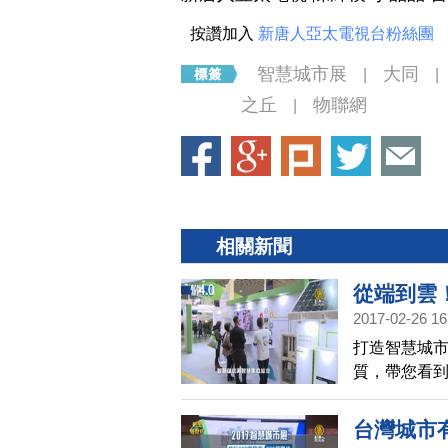
按讚加入
新唐人亞太電視台粉絲團
智慧城市展
大同
|
|
之丘
物聯網
|
相關新聞
從端到雲
2017-02-26 16
打造智慧城
質，帶您看
念，來打造
台灣城市