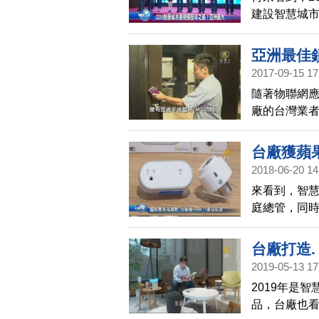
建設智慧城市
萬人參與，
用展。
亞洲最佳
2017-09-15 17
隨著物聯網
廠的台灣業
在門上的液
您看到，這家
台廠獲蘋果
值，成功轉
2018-06-20 14
來看到，智
庭總管，同
題的蘋果，就
中未來需求，拿
台廠打造.
市資格，開
2019-05-13 17
2019年是
品，台廠也看