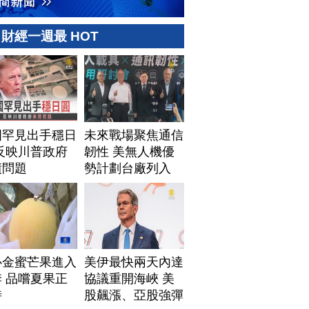
財經一週最 HOT
國罕見出手穩日
未來戰場聚焦通信
反映川普政府
韌性 美無人機優
債問題
勢計劃台廠列入
心金蜜芒果進入
美伊最快兩天內達
 品嚐夏果正
協議重開海峽 美
時
股飆漲、亞股強彈