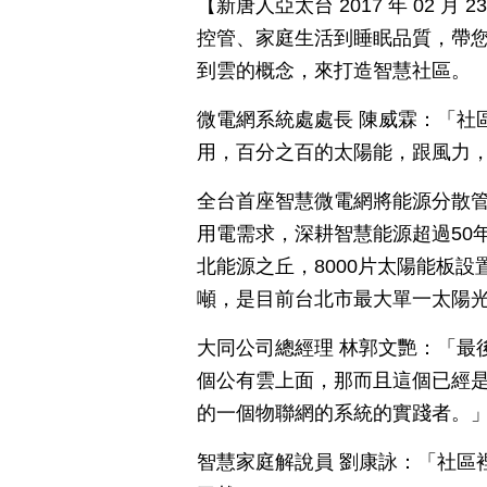
【新唐人亞太台 2017 年 02 
控管、家庭生活到睡眠品質，帶
到雲的概念，來打造智慧社區。
微電網系統處處長 陳威霖：「社
用，百分之百的太陽能，跟風力
全台首座智慧微電網將能源分散
用電需求，深耕智慧能源超過50
北能源之丘，8000片太陽能板設
噸，是目前台北市最大單一太陽
大同公司總經理 林郭文艷：「最後
個公有雲上面，那而且這個已經
的一個物聯網的系統的實踐者。
智慧家庭解說員 劉康詠：「社區