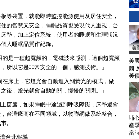
平板等裝置，就能即時監控能源使用及居住安全，
僅住的智慧又安全，睡眠品質也受現代人重視，台
入床墊，加上定位系統，使用者的睡眠和生理狀況
為個人睡眠品質作紀錄。
用的是一種超寬頻的，電磁波來感測，這個超寬頻
美
一，所以它是非常安全的一個，感測技術。」
圓 
美
躺在床上，它燈光會自動進入到黃光的模式，做一
了之後，燈光就會自動的關，慢慢的關閉。」
關上窗簾，如果睡眠中途遇到呼吸障礙，床墊還會
狀，台灣廠商在不同領域，以物聯網做系統整合，
埔
城市。
產季
當
台灣台北報導