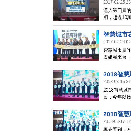
2017-02-25 23
聚焦
邁入第四屆的
期，超過10
30個國家、
智慧城市
2017-02-24 02
智慧城市展昨
表組團來台，
訪台灣廠商
2018智
2018-03-15 21
2018智慧
會，今年以
內外專業人士
洲最大物聯
2018
2018-03-17 12
再來看到，2