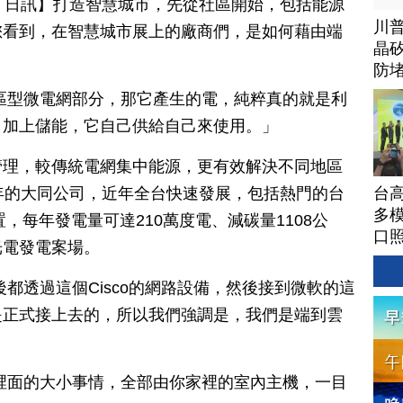
月 23 日訊】打造智慧城市，先從社區開始，包括能源
川
您看到，在智慧城市展上的廠商們，是如何藉由端
晶矽
防
區型微電網部分，那它產生的電，純粹真的就是利
，加上儲能，它自己供給自己來使用。」
管理，較傳統電網集中能源，更有效解決不同地區
台高
年的大同公司，近年全台快速發展，包括熱門的台
多模
置，每年發電量可達210萬度電、減碳量1108公
口
光電發電案場。
都透過這個Cisco的網路設備，然後接到微軟的這
是正式接上去的，所以我們強調是，我們是端到雲
」
裡面的大小事情，全部由你家裡的室內主機，一目