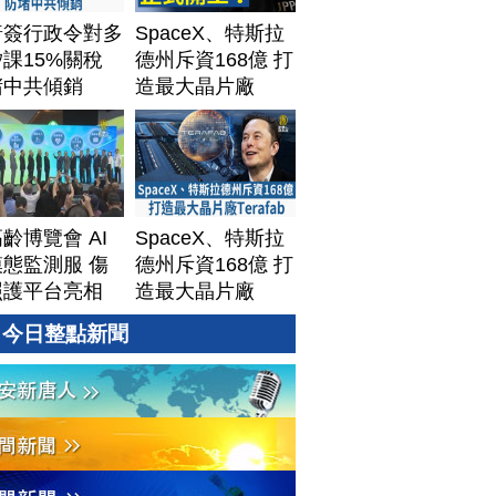
普簽行政令對多
SpaceX、特斯拉
課15%關稅
德州斥資168億 打
堵中共傾銷
造最大晶片廠
Terafab
齡博覽會 AI
SpaceX、特斯拉
態監測服 傷
德州斥資168億 打
照護平台亮相
造最大晶片廠
Terafab
今日整點新聞