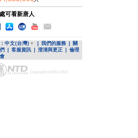
處可看新唐人
：
中文(台灣)
|
我們的服務
|
關
們
|
客服資訊
|
澄清與更正
|
倫理
會
Copyright ©2002-2023