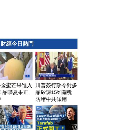
財經今日熱門
心金蜜芒果進入
川普簽行政令對多
 品嚐夏果正
晶矽課15%關稅
時
防堵中共傾銷