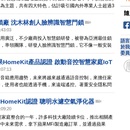
為主題，共有四大特色，估計吸引國內外專業人士超過3
隨
而且多項指標，都創下歷年高，躍升為亞洲最大物聯網應
鎖廠 沈木林創人臉辨識智慧門鎖
:43:03
應用廣泛，不少廠商投入智慧鎖研發，被譽為亞洲最佳鎖
語言
者，率領團隊，研發人臉辨識智慧門鎖，它不像一般安裝
於我
晶螢幕，而是透過自己的手機，達到辨識功能，現在就帶
委員
在台灣有50年歷史的建築門鎖大廠，是如何提升傳產價
HomeKit產品認證 啟動音控智慧家庭IoT
型。
:07:13
慧音箱應用趨勢，未來將越來越通過語音控制，來擔任家
時，使用者也能透過手機，來遠端遙控。著重安全隱私問
推出智慧家庭平台HomeKit，帶動周邊商機，台廠也看
下Apple MFi製造廠，並通過蘋果Homekit認證商品上
 HomeKit認證 聰明水濾空氣淨化器
發相關應用，準備好迎接新趨勢的到來。
:09:20
智慧家庭整合的一年，許多科技大廠陸續卡位，推出相關產
中未來需求，拿下蘋果MFi製造廠訂單，並通過蘋果