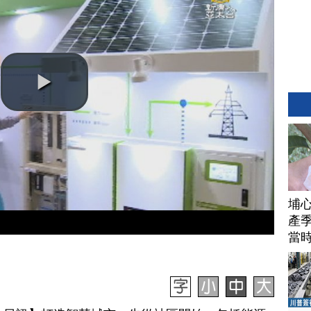
埔
產季
當