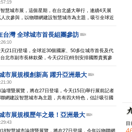
:57:19
智慧城市展，這個星期，在台北盛大舉行，連續4天展
萬人次參與，以物聯網建設智慧城市為主題，吸引全球近
50多位城市首長來台，為智慧城市發展議題，切磋交流。
在台灣 全球城市首長組團參訪
:26:10
天(21日)登場，全球近30個國家、50多位城市首長及代
台北市副市長林欽榮，今天(22日)特別安排國際貴賓參
，展現台灣在智慧城市建設上的優越成果。
慧城市展規模創新高 躍升亞洲最大
:21:30
城市論壇暨展覽，將在27日登場，今天(15日)舉行展前記者
物聯網建設智慧城市為主題，共有四大特色，估計吸引國
超過3萬人參與，而且多項指標都創下歷年高，躍升為亞
網應用展。
智慧城市展規模歷年之最！亞洲最大
:29:43
目
4
018智慧城市論壇暨展覽，將在27日登場，今年以物聯網