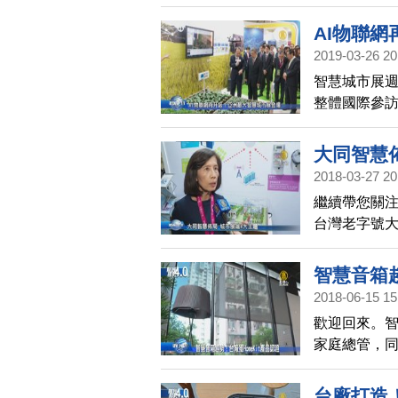
Homeki
器，除了獲得
AI物聯
打造的的空
2019-03-26 20
智慧城市展週
整體國際參
術，展出不
10萬人。
大同智慧
2018-03-27 20
繼續帶您關
台灣老字號
市創新應用
智慧音箱趨
2018-06-15 15
歡迎回來。
家庭總管，
問題的蘋果，
看中未來需求，
台廠打造！