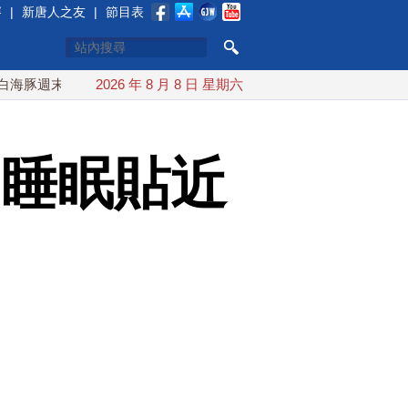
賽
|
新唐人之友
|
節目表
最接近台灣 最快9日可能登陸中國
2026 年 8 月 8 日 星期六
台灣漢光首結合城鎮演習 A
.睡眠貼近