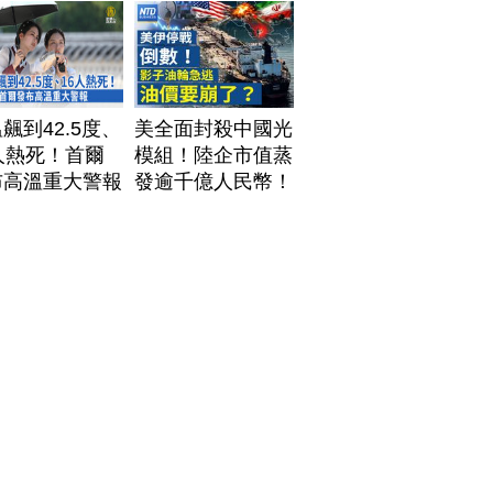
飆到42.5度、
美全面封殺中國光
人熱死！首爾
模組！陸企市值蒸
布高溫重大警報
發逾千億人民幣！
AI資料中心供應鏈
洗牌？台灣喜迎轉
單！成關鍵樞紐？
｜#財經新聞
│20260805 (三)