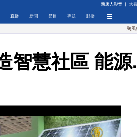
新唐人影音
|
大
直播
新聞
節目
專題
點播
颱風白海豚週末
造智慧社區 能源