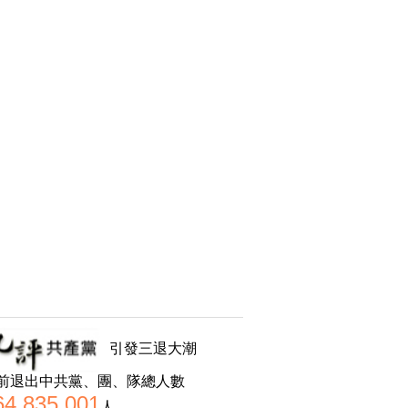
引發三退大潮
前退出中共黨、團、隊總人數
64,835,001
人