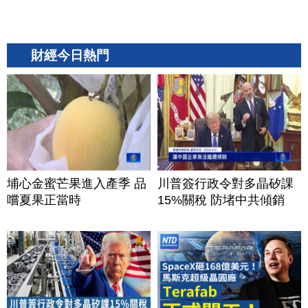
財經今日熱門
埔心金蜜芒果進入產季 品
川普簽行政令對多晶矽課
嚐夏果正當時
15%關稅 防堵中共傾銷