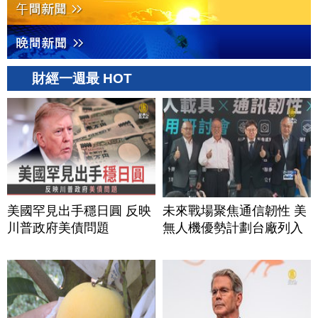
財經一週最 HOT
美國罕見出手穩日圓 反映
未來戰場聚焦通信韌性 美
川普政府美債問題
無人機優勢計劃台廠列入