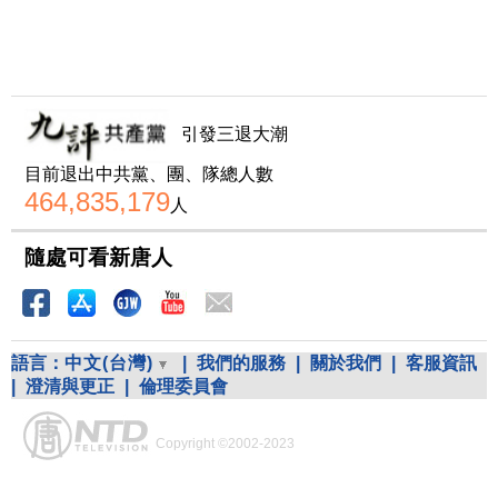
引發三退大潮
目前退出中共黨、團、隊總人數
464,835,179
人
隨處可看新唐人
語言：
中文(台灣)
|
我們的服務
|
關於我們
|
客服資訊
|
澄清與更正
|
倫理委員會
Copyright ©2002-2023