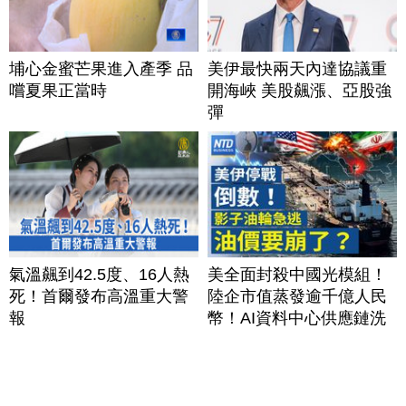
埔心金蜜芒果進入產季 品
美伊最快兩天內達協議重
嚐夏果正當時
開海峽 美股飆漲、亞股強
彈
氣溫飆到42.5度、16人熱
美全面封殺中國光模組！
死！首爾發布高溫重大警
陸企市值蒸發逾千億人民
報
幣！AI資料中心供應鏈洗
牌？台灣喜迎轉單！成關
鍵樞紐？｜#財經新聞
│20260805 (三)