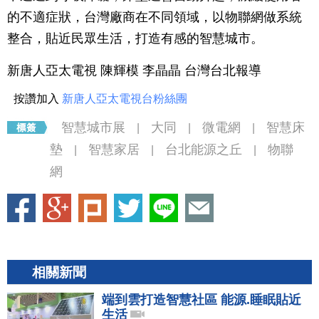
的不適症狀，台灣廠商在不同領域，以物聯網做系統
整合，貼近民眾生活，打造有感的智慧城市。
新唐人亞太電視 陳輝模 李晶晶 台灣台北報導
按讚加入
新唐人亞太電視台粉絲團
智慧城市展
大同
微電網
智慧床
|
|
|
墊
智慧家居
台北能源之丘
物聯
|
|
|
網
相關新聞
端到雲打造智慧社區 能源.睡眠貼近
生活