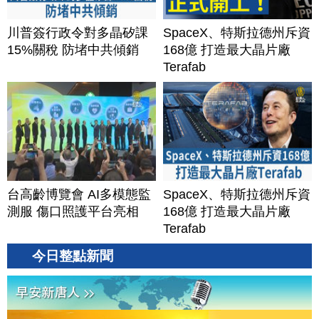
川普簽行政令對多晶矽課
SpaceX、特斯拉德州斥資
15%關稅 防堵中共傾銷
168億 打造最大晶片廠
Terafab
台高齡博覽會 AI多模態監
SpaceX、特斯拉德州斥資
測服 傷口照護平台亮相
168億 打造最大晶片廠
Terafab
今日整點新聞