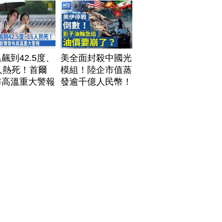
飆到42.5度、
美全面封殺中國光
人熱死！首爾
模組！陸企市值蒸
布高溫重大警報
發逾千億人民幣！
AI資料中心供應鏈
洗牌？台灣喜迎轉
單！成關鍵樞紐？
｜#財經新聞
│20260805 (三)