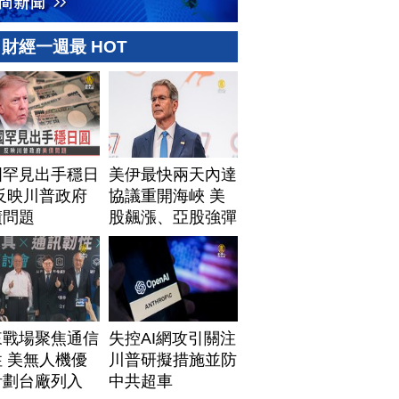
財經一週最 HOT
國罕見出手穩日
美伊最快兩天內達
反映川普政府
協議重開海峽 美
債問題
股飆漲、亞股強彈
來戰場聚焦通信
失控AI網攻引關注
 美無人機優
川普研擬措施並防
計劃台廠列入
中共超車