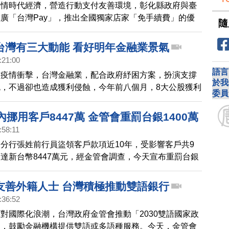
疫情時代經濟，營造行動支付友善環境，彰化縣政府與臺
廣「台灣Pay」，推出全國獨家店家「免手續費」的優
隨
助店家搶佔振興券數位商機。
台灣有三大動能 看好明年金融業景氣
:21:00
語言
受疫情衝擊，台灣金融業，配合政府紓困方案，扮演支撐
於我
，不過卻也造成獲利侵蝕，今年前八個月，8大公股獲利
委員
過對於明年景氣看法，國內公股行庫龍頭的臺灣銀行，則
樂觀，呂桔誠分析，台灣經濟現在有三大動能支撐，預估
內挪用客戶8447萬 金管會重罰台銀1400萬
局，明年往正向發展。
:58:11
分行張姓前行員盜領客戶款項近10年，受影響客戶共9
達新台幣8447萬元，經金管會調查，今天宣布重罰台銀
友善外籍人士 台灣積極推動雙語銀行
:36:52
對國際化浪潮，台灣政府金管會推動「2030雙語國家政
」，鼓勵金融機構提供雙語或多語種服務。今天，金管會