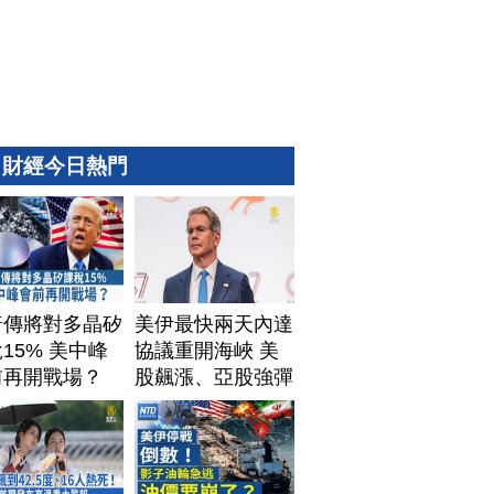
財經今日熱門
普傳將對多晶矽
美伊最快兩天內達
15% 美中峰
協議重開海峽 美
前再開戰場？
股飆漲、亞股強彈