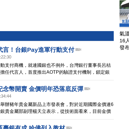
氣溫
16
發
代言！台銀Pay進軍行動支付
:22:30
行動支付商機，就連國銀也不例外，台灣銀行董事長呂桔
擔任代言人，首度推出AOTP的驗證支付機制，鎖定銀
的用戶客群。
紀念幣開賣 金價明年恐落底反彈
:34:44
舉辦豬年貴金屬新品上市發表會，對於近期國際金價連6
台銀貴金屬部副理楊天立表示，從技術面看來，目前金價
建議投資人可以採定期定額的方式少量買進，建立避險區
革臺銀有成 哈佛列入教材