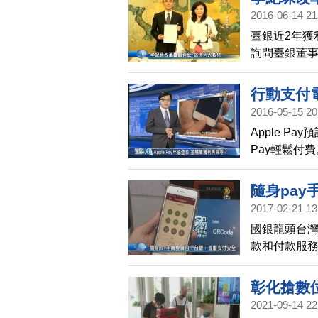
2016-06-14 21
臺銀近2年獲
詢問臺銀董
例。
行動支付
2016-05-15 20
4.0
Apple P
Pay輕鬆付
系統建置成
隨身pa
2017-02-21 13
國銀龍頭台灣
款和付款服
也和apple
彰化搶數
2021-09-14 22