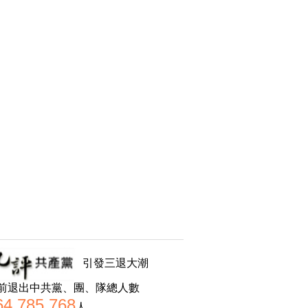
引發三退大潮
前退出中共黨、團、隊總人數
64,785,768
人