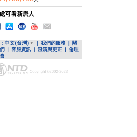
處可看新唐人
：
中文(台灣)
|
我們的服務
|
關
們
|
客服資訊
|
澄清與更正
|
倫理
會
Copyright ©2002-2023