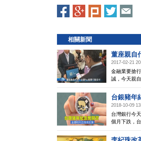
相關新聞
董座親自
2017-02-21 20
金融業要搶
誠，今天親自
行端320萬
台銀豬年
2018-10-09 13
台灣銀行今天
個月下跌，
已經超跌，
塊。
李紀珠改