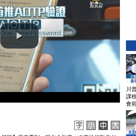
川
課稅
會