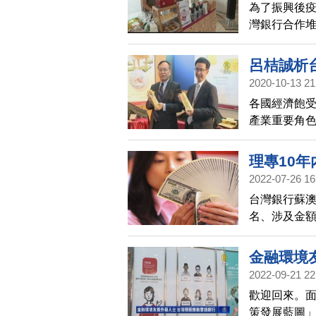
為了振興後
灣銀行合作堆
惠方案，協
呂桔誠析
2020-10-13 21
各國經濟飽
產業重要角色
大衰退，不
是較為審慎
理專10年
整體熬過變
2022-07-26 16
台灣銀行蘇澳
名、涉及金額
1400萬元。
金融環境
2022-09-21 22
歡迎回來。面
策發展藍圖