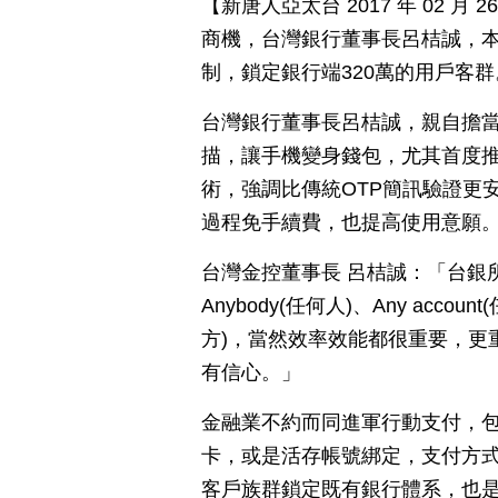
【新唐人亞太台 2017 年 02 
商機，台灣銀行董事長呂桔誠，本
制，鎖定銀行端320萬的用戶客群
台灣銀行董事長呂桔誠，親自擔當
描，讓手機變身錢包，尤其首度推出AOTP
術，強調比傳統OTP簡訊驗證更
過程免手續費，也提高使用意願
台灣金控董事長 呂桔誠：「台銀
Anybody(任何人)、Any accou
方)，當然效率效能都很重要，更
有信心。」
金融業不約而同進軍行動支付，
卡，或是活存帳號綁定，支付方式，
客戶族群鎖定既有銀行體系，也