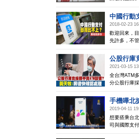
主委黃天牧
行的分行視
中國行動
多標示都有
2018-02-23 16
有多國語言
歡迎回來，
灣銀行表示，
先許多，不
將達到107家
要透過手機
支付發展，
公股行庫
幹部，用自
2021-03-15 13
處理
全台灣ATM
分公股行庫採
清單中，還
示，可能成
手機嗶北捷
2019-04-11 19
想要搭乘台
司與國際支付工
下載虛擬悠