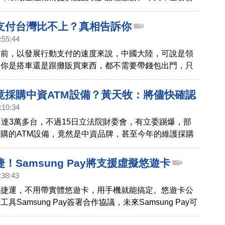
和國發會主委龔明鑫，前往遠東國際商業銀行、和臺灣銀
察成果。在遠銀分行的外牆，看到提供了多語種服務，許
支付台灣比不上？真相告訴你
兩種語言，自動化服務機台也有雙語操作介面，櫃台還配
:55:44
翻譯機，讓外籍人士能夠享有友善的金融環境。另外，台
目前，以發展行動支付的速度來說，中國大陸，可說是領
台銀積極推動雙語分行、至今已經設置79家，今年底更
管你是搭車還是跟攤販買東西，都不需要帶錢包出門，只
。
，就可以支付。也因此有許多台灣民眾，批評台灣的行動
真的很落後。不過，現在卻有一位在中國生活十年的台籍
竟採購中資ATM設備？黃天牧：將儘快確認
己的親身經驗進行分析，提供了，完全不一樣的觀點。
:10:34
多達3萬多台，不過15日立法院財委會，有立委踢爆，部
購的ATM設備，竟然是中資品牌，甚至今年的維護採購
採買中資設備，違反行政院去年宣布汰換陸製設備的指
為資安隱憂，立委要求金管會儘快查明清楚。
！Samsung Pay將支援虛擬悠遊卡
:38:43
北捷運，不用帶實體悠遊卡，用手機就能搞定。悠遊卡公
具Samsung Pay簽署合作協議，未來Samsung Pay可
遊卡，用來搭捷運公車以及進行小額支付。