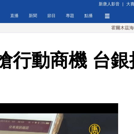
新唐人影音
|
大
直播
新聞
節目
專題
點播
霍爾木茲海峽協議將
搶行動商機 台銀