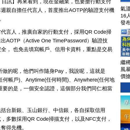
月 26 日訊】再來看到，現在金融業，也要搶行動支付
氣溫
週親自擔任代言人，首度推出AOTP的驗證支付機
16
。
發
代言人，推廣自家的行動支付，採用QR Code掃
（Active One TimePassword）驗證技
安全， 也免去填寫帳戶、信用卡資料，重點是交易
。
繼
風
所做的呢，他們叫作隨身Pay，我說呢，這就是
價
nt(任何帳戶)、Anytime(任何時間)、Anywhere(任何地
透
重要的是，一個安全認證，這個部分我們同仁相當
戰
的
經
包括台新銀、玉山銀行、中信銀，各自採取信用
202
多數採用QR Code掃描支付，以及NFC支付，
是奪得先機。