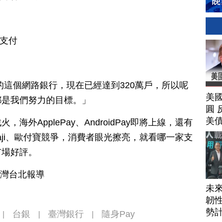
 支付
的這個網路銀行，現在已經達到320萬戶，所以呢
美
都是我們努力的目標。」
圓 
美
外ApplePay、AndroidPay即將上線，還有
aji、歐付寶競爭，消費者眼光擦亮，就看哪一家支
市場好評。
台灣台北報導
未
韌性
勢
台銀
臺灣銀行
隨身Pay
|
|
|