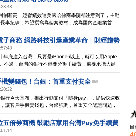
:23:48
利創新高，經營績效連美國哈佛商學院都注意到了，主動
事長李紀珠，希望撰寫為個案教材，成為國內金融業首
電子商務 網路科技引爆產業革命｜財經趨勢
:57:48
ay預計年底進入台灣，只要是iPhone6以上，就可以用Apple
費。不過，台灣的銀行不但要分拆手續費，還要承擔大額
本，銀行想賺錢，恐怕還要，再等等。
y手機變錢包！台銀：首重支付安全
:20:32
銀行今天宣布，推出行動支付「隨身pay」，提供快速收
務，讓客戶手機變錢包，台銀強調，首重安全認證問題，
 pay等大廠一起加入支付大戰。
位五倍券商機 鼓勵店家用台灣Pay免手續費
目
:01:14
4