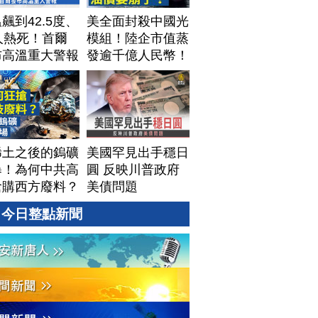
飆到42.5度、
美全面封殺中國光
人熱死！首爾
模組！陸企市值蒸
布高溫重大警報
發逾千億人民幣！
AI資料中心供應鏈
洗牌？台灣喜迎轉
單！成關鍵樞紐？
｜#財經新聞
│20260805 (三)
稀土之後的鎢礦
美國罕見出手穩日
暴！為何中共高
圓 反映川普政府
搶購西方廢料？
美債問題
視美中「鎢礦暗
今日整點新聞
」背後不為人知
資源爭奪｜#財
新聞｜
60804(二)