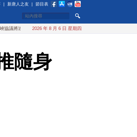
賽
|
新唐人之友
|
節目表
達成？伊朗傳不收通行費
2026 年 8 月 6 日 星期四
配合漢光 總統賴清德親登雲豹前進
推隨身