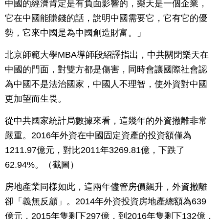
中國的經濟肯定是有負面影響的，樂天是一個企業，
它在中國能賺錢的話，說明中國需要它，它有它的優
勢，它來中國是為中國創造財富。」
北京師範大學MBA導師段紹譯指出，中共關閉樂天在
中國的門面，對雙方都是傷害，同時會讓國際社會認
為中國不是法治國家，中國人不理智，使外資對中國
更加望而生畏。
從中共國家統計局數據來看，這幾年的外資撤離非常
嚴重。2016年外資在中國固定資產的投資額僅為
1211.97億元，對比2011年3269.81億，下跌了
62.94%。（截圖）
房地產業同樣如此，這兩年儘管房價飆升，外資撤離
卻「義無反顧」。2014年外資投資房地產總額為639
億元，2015年隻剩下297億，到2016年隻剩下132億，