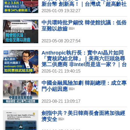
新台幣 創新高！｜台灣成「超高齡社
會」！65歲以上人口逾20％｜全球石
2026-01-09 19:32:27
油巨頭今赴華府會川普 討論委內瑞拉
石油
中共環時批尹錫悅 韓使館抗議：低俗
至難以啟齒
2023-05-08 20:27:54
Anthropic執行長：賣中AI晶片如同
「賣核武給北韓」｜美商六巨頭急尋
第二供應商 非Intel而是這一家？｜台
灣搶先拿下晶片優惠 李在明：不能比
2026-01-21 19:40:15
台灣差｜Netflix營收和獲利雙雙成長
訂閱用戶突破3.25億
中國金融風險加劇 韓副總理：成立專
門小組因應
2023-08-21 13:09:17
劍指中共？美日韓商長會面將加強經
濟安全