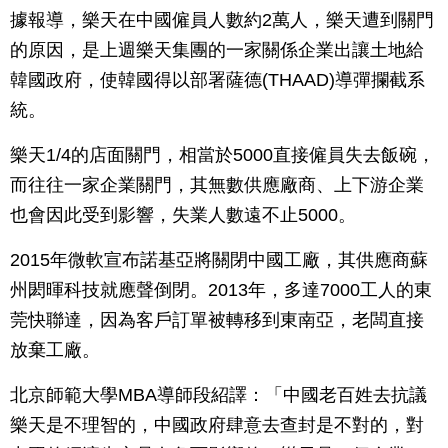
據報導，樂天在中國僱員人數約2萬人，樂天遭到關門
的原因，是上週樂天集團的一家關係企業出讓土地給
韓國政府，使韓國得以部署薩德(THAAD)導彈攔截系
統。
樂天1/4的店面關門，相當於5000直接僱員失去飯碗，
而往往一家企業關門，其無數供應廠商、上下游企業
也會因此受到影響，失業人數遠不止5000。
2015年微軟宣布諾基亞將關閉中國工廠，其供應商蘇
州閎暉科技就應聲倒閉。2013年，多達7000工人的東
莞快聯達，因為客戶訂單被轉移到東南亞，老闆直接
放棄工廠。
北京師範大學MBA導師段紹譯：「中國老百姓去抗議
樂天是不理智的，中國政府肆意去查封是不對的，對