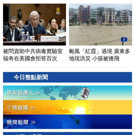
被問資助中共病毒實驗室
颱風「紅霞」過境 廣東多
福奇在美國會拒答百次
地現洪災 小孩被捲飛
今日整點新聞