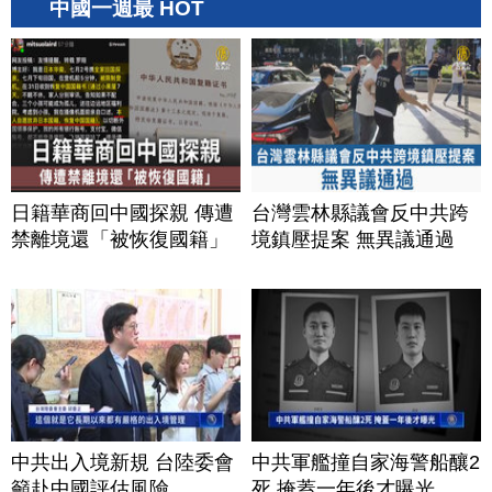
中國一週最 HOT
日籍華商回中國探親 傳遭
台灣雲林縣議會反中共跨
禁離境還「被恢復國籍」
境鎮壓提案 無異議通過
中共出入境新規 台陸委會
中共軍艦撞自家海警船釀2
籲赴中國評估風險
死 掩蓋一年後才曝光