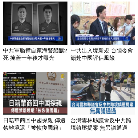
中共軍艦撞自家海警船釀2
中共出入境新規 台陸委會
死 掩蓋一年後才曝光
籲赴中國評估風險
日籍華商回中國探親 傳遭
台灣雲林縣議會反中共跨
禁離境還「被恢復國籍」
境鎮壓提案 無異議通過