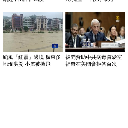
颱風「紅霞」過境 廣東多
被問資助中共病毒實驗室
地現洪災 小孩被捲飛
福奇在美國會拒答百次