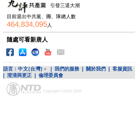
引發三退大潮
目前退出中共黨、團、隊總人數
464,834,095
人
隨處可看新唐人
語言：
中文(台灣)
|
我們的服務
|
關於我們
|
客服資訊
|
澄清與更正
|
倫理委員會
Copyright ©2002-2026