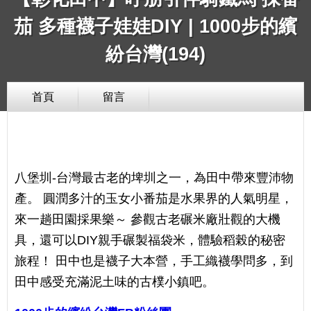
茄 多種襪子娃娃DIY | 1000步的繽
紛台灣(194)
首頁
留言
八堡圳-台灣最古老的埤圳之一，為田中帶來豐沛物
產。 圓潤多汁的玉女小番茄是水果界的人氣明星，
來一趟田園採果樂～ 參觀古老碾米廠壯觀的大機
具，還可以DIY親手碾製福袋米，體驗稻榖的秘密
旅程！ 田中也是襪子大本營，手工織襪學問多，到
田中感受充滿泥土味的古樸小鎮吧。