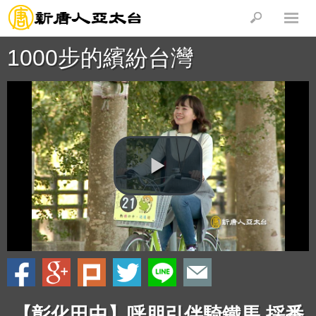
1000步的繽紛台灣
【彰化田中】呼朋引伴騎鐵馬 採番