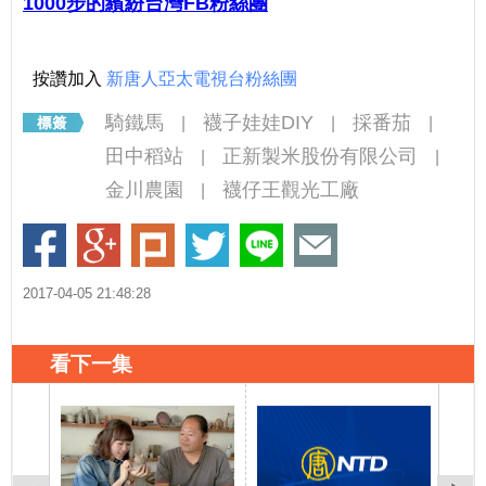
1000步的繽紛台灣FB粉絲團
按讚加入
新唐人亞太電視台粉絲團
騎鐵馬
襪子娃娃DIY
採番茄
|
|
|
田中稻站
正新製米股份有限公司
|
|
金川農園
襪仔王觀光工廠
|
2017-04-05 21:48:28
看下一集