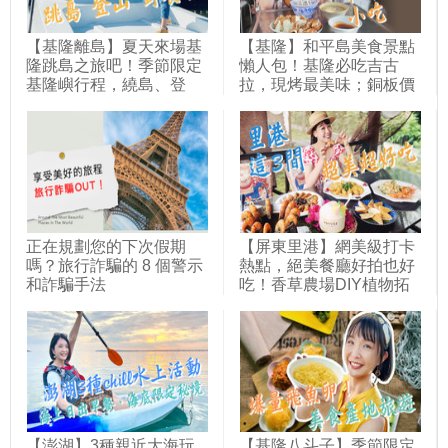
紛台灣(404)
繽紛台灣(428)
【基隆離島】夏天來場基
【基隆】和平島美食景點
隆跳島之旅吧！季節限定
懶人包！基隆必吃吉古
基隆嶼行程，繞島、登
拉，現烤最美味；銅板價
島、燈塔及看象鼻岩，全
隱藏版米苔目、鮮肉包，
方位感受無人島嶼魅力；
CP值超高！還有在地美
最近離島不用搭船也能
食青苔水餃，紅磚老屋吃
到！和平島海水游泳池，
古早味剉冰！｜1000步的
邊玩水邊野餐，挑戰尋找
繽紛台灣(419)
十大守護岩～｜1000步的
繽紛台灣(418)
正在規劃您的下次假期
【屏東里港】網美級打卡
嗎？旅行詐騙的 8 個警示
熱點，絕美餐廳好拍也好
和詐騙手法
吃！香草農場DIY植物拓
染，香草入菜的美食充滿
巧思；豬圈改造成里港最
美麵店，日式房舍內吃平
價麻醬麵、黑白切；一秒
到峇厘島！南洋風庭園中
大啖泰國蝦料理～｜1000
步的繽紛台灣(413)
【澎湖】3種親近大海玩
【基隆八斗子】季節限定