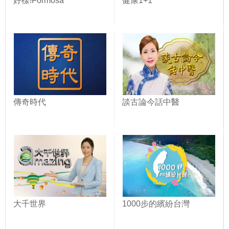
好樣!Formosa
健康1+1
傳奇時代
談古論今話中醫
大千世界
1000步的繽紛台灣