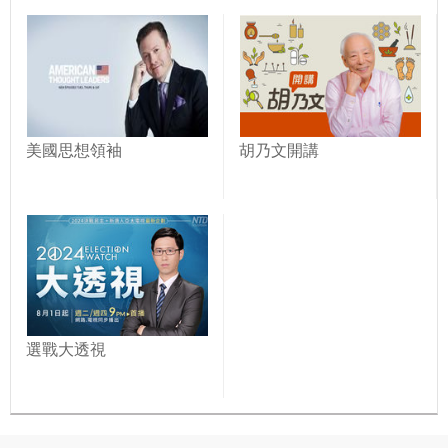
美國思想領袖
胡乃文開講
選戰大透視