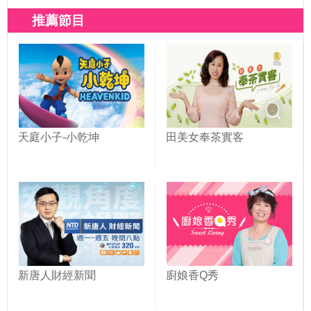
草莓舒芙蕾、超人氣日式
美食，飽足感滿分；萬丹
草莓大福、巷仔內才知道
牛肉一條街，早餐吃牛肉
推薦節目
的草莓千層蛋糕，還有入
湯是日常；口味眾多的春
口即化草莓龍鬚糖！草莓
捲，用料豐富還能選甜
控別錯過！｜1000步的繽
度；堅持純米漿製作的煎
紛台灣(433)
粿，簡單的古早味不簡
單！｜1000步的繽紛台灣
(412)
天庭小子-小乾坤
田美女奉茶實客
新唐人財經新聞
廚娘香Q秀