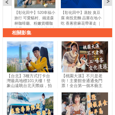
【彰化田中】520幸福小
【彰化田中】蒸餃 臭豆
【花
旅行 可愛貓村、鐵道森
腐 南投意麵 品嘗在地小
打卡
林咖啡廳、粉嫩貨櫃咖
吃 香蔥密麻花帶著走 ｜
幻湖
啡屋！ |1000步的繽紛台
1000步的繽紛台灣(196)
10
相關影集
灣(195)
【台北】3種方式打卡台
【桃園大溪】不只是老
灣最高地標101大樓！登
街！主要館舍通通免門
象山遠眺台北天際線，拍
票！全台第一個木藝主
張明信片風景照；信義區
題，整個小鎮都是你的博
有老眷村叫四四南村，復
物館～跟木匠師傅DIY創
古與摩登的碰撞比煙火還
意木器；在百年老屋裡沏
精彩；電梯直上101樓戶
一壺好茶、聽故事；文青
外觀景台，360度高空俯
必遊行程！快來趟大溪文
瞰大台北！｜1000步的繽
化漫遊之旅～｜1000步的