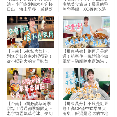
法～小門嶼划獨木舟迎接
產地美食旅遊！爆量的飛
日出、海上早餐，感動落
魚卵香腸、XO醬你吃過
淚！杭灣潛水海底郵筒秘
嗎？體驗手工搓魚卵、灌
境寄明信片，種珊瑚為海
香腸，整串的海上黃金太
洋保育盡份心力；紅羅村
驚人！愛護生態而發明的
體驗「抱礅」古法捕魚，
草蓆捕魚卵法超厲害，與
跟著匠師修復石滬，還有
海共存的八斗子人最懂
魚灶煮小管！｜1000步的
海！｜1000步的繽紛台灣
繽紛台灣(415)
(420)
【台南】6家私房飲料，
【屏東枋寮】別再只是經
別無分號台南才喝得到！
過！枋寮住一晚體驗小鎮
從小喝到大的古早味飲
風情～騎腳踏車逛漁港，
料，最道地的新加坡恐龍
品嚐在地特產吻仔魚料
美祿冰沙，療癒系的漢方
理；50年老字號餐廳，大
草本茶，使用茶冰磚的冰
氣又澎湃的海鮮料理在這
磚茶，獨家冰滴技術的冰
裡！市區高CP值旅店，
萃茶，威士忌杯裝的台灣
無邊際泳池玩水看夕陽，
高山茶！｜1000步的繽紛
享受純樸愜意的慢活之
台灣(439)
旅！｜1000步的繽紛台灣
(423)
【台南】5間必訪草莓季
【屏東萬丹】不只是紅豆
甜點！通通都季節限定～
餅！高CP值中式早餐大
老字號霸氣草莓冰、夢幻
蒐集；飯湯是必吃的在地