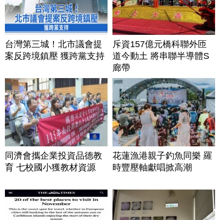
台灣第三城！北市議會提
斥資157億元橋科聯外匝
案反跨境鎮壓 獲跨黨支持
道今動土 將串聯半導體S
廊帶
同濟會攜企業投資品德教
花蓮漁港親子釣魚同樂 羅
育 七校國小獲教材資源
時豐壓軸獻唱掀高潮