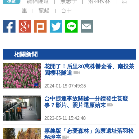
龍貓隧道
無患子
落羽松林
后
|
|
|
里
龍貓
台中
|
|
相關新聞
花開了！后里30萬株鬱金香、南投茶
園櫻花隧道
2024-01-19 07:49:35
台中捷運事故關鍵一分鐘發生甚麼
事？影片、照片還原始末
2023-05-11 15:42:48
嘉義版「忘憂森林」魚寮遺址落羽松
秘境夯