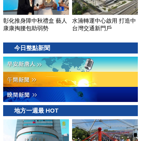
彰化推身障中秋禮盒 藝人
水湳轉運中心啟用 打造中
康康掏腰包助弱勢
台灣交通新門戶
今日整點新聞
地方一週最 HOT