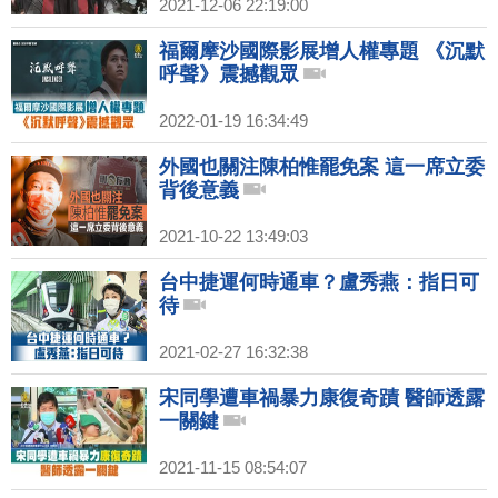
2021-12-06 22:19:00
福爾摩沙國際影展增人權專題 《沉默
呼聲》震撼觀眾
2022-01-19 16:34:49
外國也關注陳柏惟罷免案 這一席立委
背後意義
2021-10-22 13:49:03
台中捷運何時通車？盧秀燕：指日可
待
2021-02-27 16:32:38
宋同學遭車禍暴力康復奇蹟 醫師透露
一關鍵
2021-11-15 08:54:07