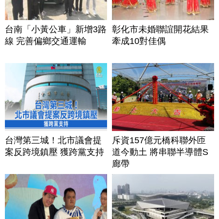
台南「小黃公車」新增3路
彰化市未婚聯誼開花結果
線 完善偏鄉交通運輸
牽成10對佳偶
台灣第三城！北市議會提
斥資157億元橋科聯外匝
案反跨境鎮壓 獲跨黨支持
道今動土 將串聯半導體S
廊帶