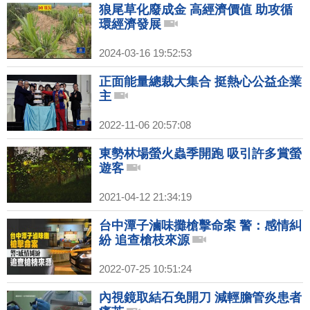
狼尾草化廢成金 高經濟價值 助攻循
環經濟發展
2024-03-16 19:52:53
正面能量總裁大集合 挺熱心公益企業
主
2022-11-06 20:57:08
東勢林場螢火蟲季開跑 吸引許多賞螢
遊客
2021-04-12 21:34:19
台中潭子滷味攤槍擊命案 警：感情糾
紛 追查槍枝來源
2022-07-25 10:51:24
內視鏡取結石免開刀 減輕膽管炎患者