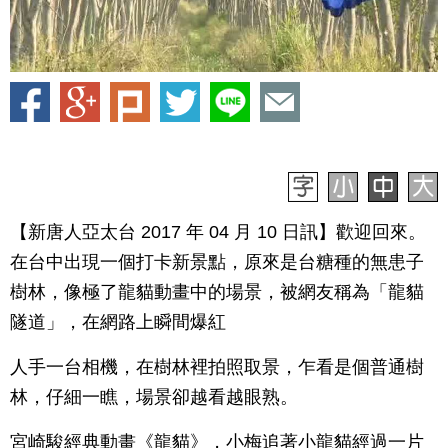
【新唐人亞太台 2017 年 04 月 10 日訊】歡迎回來。
在台中出現一個打卡新景點，原來是台糖種的無患子
樹林，像極了龍貓動畫中的場景，被網友稱為「龍貓
隧道」，在網路上瞬間爆紅
人手一台相機，在樹林裡拍照取景，乍看是個普通樹
林，仔細一瞧，場景卻越看越眼熟。
宮崎駿經典動畫《龍貓》，小梅追著小龍貓經過一片