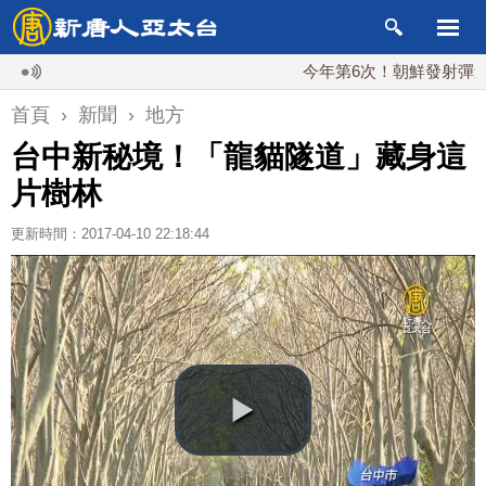
今年第6次！朝鮮發射彈道導彈 
首頁
›
新聞
›
地方
台中新秘境！「龍貓隧道」藏身這
片樹林
更新時間：2017-04-10 22:18:44