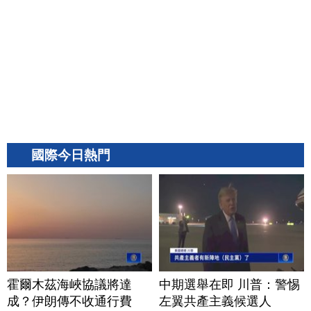
國際今日熱門
霍爾木茲海峽協議將達
中期選舉在即 川普：警惕
成？伊朗傳不收通行費
左翼共產主義候選人