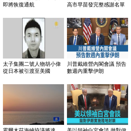
即將恢復通航
高市早苗發完整感謝名單
太子集團二號人物胡小偉
川普戴維營內閣會議 預告
從日本被引渡至美國
數週內重擊伊朗
霍爾木茲海峽協議將達
美以領袖白宮會談 拋對伊