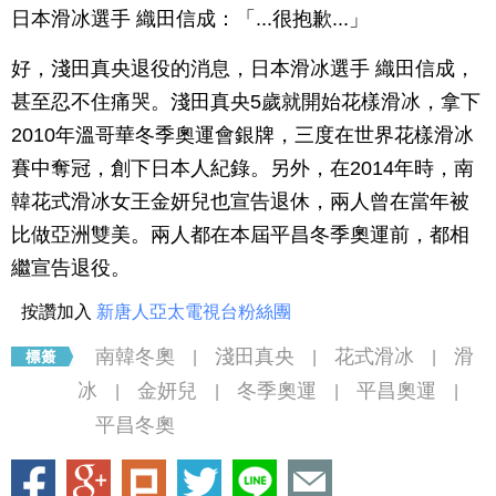
日本滑冰選手 織田信成：「...很抱歉...」
好，淺田真央退役的消息，日本滑冰選手 織田信成，
甚至忍不住痛哭。淺田真央5歲就開始花樣滑冰，拿下
2010年溫哥華冬季奧運會銀牌，三度在世界花樣滑冰
賽中奪冠，創下日本人紀錄。另外，在2014年時，南
韓花式滑冰女王金妍兒也宣告退休，兩人曾在當年被
比做亞洲雙美。兩人都在本屆平昌冬季奧運前，都相
繼宣告退役。
按讚加入
新唐人亞太電視台粉絲團
南韓冬奧
淺田真央
花式滑冰
滑
|
|
|
冰
金妍兒
冬季奧運
平昌奧運
|
|
|
|
平昌冬奧