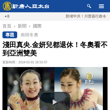
防堵中共！川普簽行政令 對多晶
首頁
›
新聞
›
國際
專題
南韓冬奧
淺田真央.金妍兒都退休！冬奧看不
到亞洲雙美
更新時間：2018-02-01 16:53:07