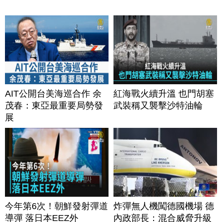
AIT公開台美海巡合作 余
紅海戰火續升溫 也門胡塞
茂春：東亞最重要局勢發
武裝稱又襲擊沙特油輪
展
今年第6次！朝鮮發射彈道
炸彈無人機闖德國機場 德
導彈 落日本EEZ外
內政部長：混合威脅升級