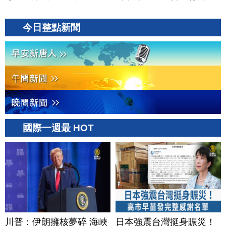
今日整點新聞
國際一週最 HOT
川普：伊朗擁核夢碎 海峽
日本強震台灣挺身賑災！