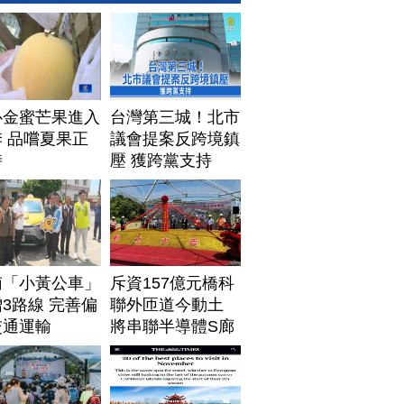
心金蜜芒果進入
台灣第三城！北市
 品嚐夏果正
議會提案反跨境鎮
時
壓 獲跨黨支持
南「小黃公車」
斥資157億元橋科
3路線 完善偏
聯外匝道今動土
交通運輸
將串聯半導體S廊
帶