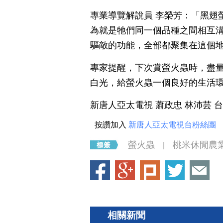
專業導覽解說員 李榮芳：「黑翅
為就是牠們同一個品種之間相互
驅敵的功能，全部都聚集在這個
專家提醒，下次賞螢火蟲時，盡
白光，給螢火蟲一個良好的生活
新唐人亞太電視 蕭政忠 林沛芸 
按讚加入
新唐人亞太電視台粉絲團
螢火蟲
桃米休閒農
|
相關新聞