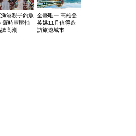
蓮漁港親子釣魚
全臺唯一 高雄登
 羅時豐壓軸
英媒11月值得造
唱掀高潮
訪旅遊城市