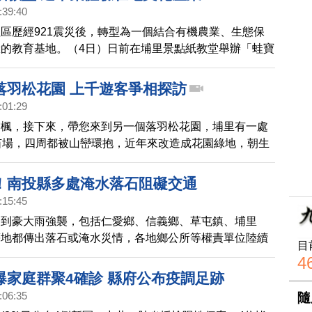
:39:40
區歷經921震災後，轉型為一個結合有機農業、生態保
的教育基地。（4日）日前在埔里景點紙教堂舉辦「蛙寶
遊客深層體驗在地文化及產業生命力。
落羽松花園 上千遊客爭相探訪
:01:29
賞楓，接下來，帶您來到另一個落羽松花園，埔里有一處
苗場，四周都被山巒環抱，近年來改造成花園綠地，朝生
教育園區發展，裡面遍植落羽松及楓香等，各類花卉植
日，都吸引上千遊客爭相探訪。
！南投縣多處淹水落石阻礙交通
:15:45
遭到豪大雨強襲，包括仁愛鄉、信義鄉、草屯鎮、埔里
等地都傳出落石或淹水災情，各地鄉公所等權責單位陸續
目
國道6號愛蘭交流道出口因積水嚴重，中午起一度暫時封
4
暫停、積水消退後開放。
爆家庭群聚4確診 縣府公布疫調足跡
:06:35
隨