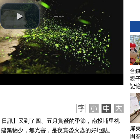
台
親子
記
月 01 日訊】又到了四、五月賞螢的季節，南投埔里桃
屏
，建築物少，無光害，是夜賞螢火蟲的好地點。
周