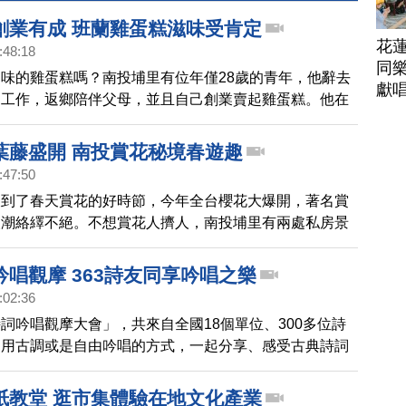
創業有成 班蘭雞蛋糕滋味受肯定
花
:48:18
同樂
味的雞蛋糕嗎？南投埔里有位年僅28歲的青年，他辭去
獻
的工作，返鄉陪伴父母，並且自己創業賣起雞蛋糕。他在
入有「東南亞香料之王」的班蘭葉，研發出班蘭雞蛋糕。
多，已經受到不少顧客肯定。
葉藤盛開 南投賞花秘境春遊趣
:47:50
又到了春天賞花的好時節，今年全台櫻花大爆開，著名賞
人潮絡繹不絕。不想賞花人擠人，南投埔里有兩處私房景
植櫻花和錫葉藤都正在盛開，吸引許多民眾前往旅遊踏
唱觀摩 363詩友同享吟唱之樂
:02:36
詞吟唱觀摩大會」，共來自全國18個單位、300多位詩
，用古調或是自由吟唱的方式，一起分享、感受古典詩詞
及音韻之美。
紙教堂 逛市集體驗在地文化產業