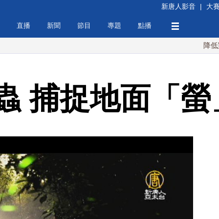
新唐人影音
|
大
直播
新聞
節目
專題
點播
降低對中稀土依
蟲 捕捉地面「螢