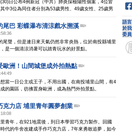
(30)日公布4例新冠（中共）肺炎採檢陽性個案，4位皆
其中3位為同住者分別為53歲男性、49歲女性、25歲男
友人25歲男性。初步判定感染源和北部有關。
語言
的尾巴 彩蝶瀑布清涼戲水溯溪
於我
:58:36
委員
的尾聲，但是連日來天氣仍然非常炎熱，位於南投縣埔里
布，是一個清涼消暑可以踏青玩水的好景點。
受歐洲！山間城堡成外拍熱點
:44:49
想當一日公主或王子，不用出國，在南投埔里山間，有4
組成的園區，彷彿置身歐洲，成為熱門外拍景點。
巧克力店 埔里青年圓夢創業
:18:08
里青年，在921地震後，到日本學習巧克力製作。回國
時代的牛舍改建成手作巧克力店，7年來勇敢追夢，如今