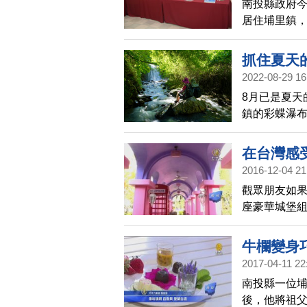
南投縣政府今
居住埔里鎮，
性；另1位為
抓住夏天
2022-08-29 16
8月已是夏天
鎮的彩蝶瀑
在台灣感
2016-12-04 21
觀眾朋友如果
座豪華城堡
牛欄變身
2017-04-11 22
南投縣一位埔
後，他將祖父