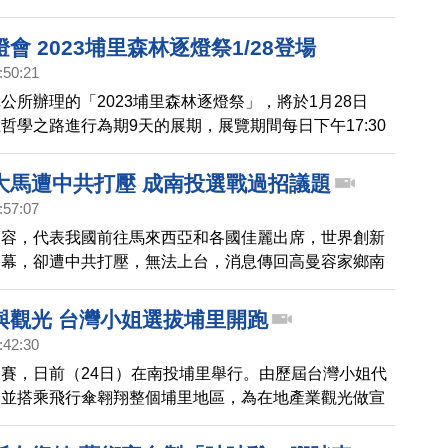
屬於自己的天空。
會 2023埔里森林逐燈祭1/28登場
:50:21
公所辦理的「2023埔里森林逐燈祭」，將於1月28日
哲學之路進行為期9天的展期，展覽期間每日下午17:30
點燈，歡迎民眾來一趟不一樣的哲學之旅，體驗山城特色燈
大馬遭中共打壓 成南投選戰過招議題
:57:07
曼容，代表我國前往馬來西亞和各國佳麗出席，世界創新
開幕，卻遭中共打壓，無法上台，消息傳回高曼容家鄉南
鄉親隔海替她打氣，而也是選美出身的國民黨縣長參選人
希望中共不要用政治意識型態，造成我國選手壓力，民進
與觀光 台灣小姐選拔埔里開跑
語氣強硬，直批中共蠻橫。
:42:30
賽，日前（24日）在南投埔里舉行。由歷屆台灣小姐代
，並搭乘飛行傘翱翔整個埔里地區，為在地產業觀光做宣
看看。