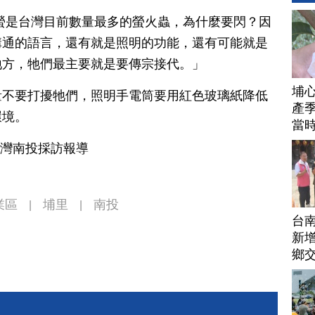
螢是台灣目前數量最多的螢火蟲，為什麼要閃？因
溝通的語言，還有就是照明的功能，還有可能就是
地方，牠們最主要就是要傳宗接代。」
埔
量不要打擾牠們，照明手電筒要用紅色玻璃紙降低
產季
環境。
當
台灣南投採訪報導
業區
埔里
南投
|
|
台
新增
鄉