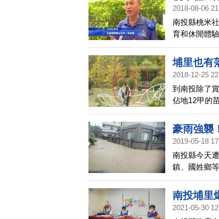
2018-08-06 21
南投縣桃米社
育和休閒體驗
市集」，讓
埔里也有
2018-12-25 22
到南投除了
佔地12甲的
態環保綠能
物，每逢假
豪雨強襲
2019-05-18 17
南投縣今天
鎮、國姓鄉
派機具搶修，
閉，下午雨
南投埔里
2021-05-30 12