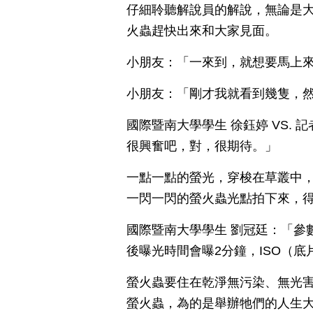
仔細聆聽解說員的解說，無論是
火蟲趕快出來和大家見面。
小朋友：「一來到，就想要馬上
小朋友：「剛才我就看到幾隻，
國際暨南大學學生 徐鈺婷 VS.
很興奮吧，對，很期待。」
一點一點的螢光，穿梭在草叢中
一閃一閃的螢火蟲光點拍下來，
國際暨南大學學生 劉冠廷：「參
後曝光時間會曝2分鐘，ISO（底
螢火蟲要住在乾淨無污染、無光
螢火蟲，為的是舉辦牠們的人生