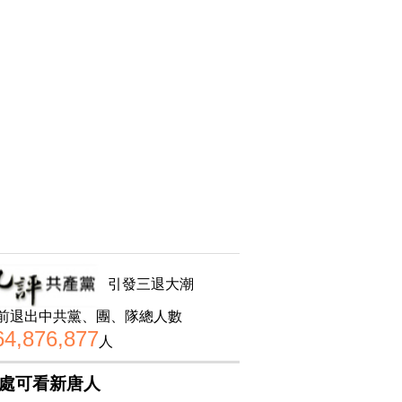
引發三退大潮
前退出中共黨、團、隊總人數
64,876,877
人
處可看新唐人