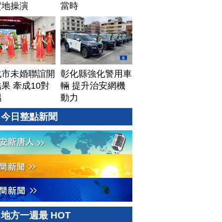
實地操演
當時
化市未婚聯誼開
彰化縣強化警用車
果 牽成10對
輛 提升治安網機
偶
動力
今日整點新聞
地方一週最 HOT