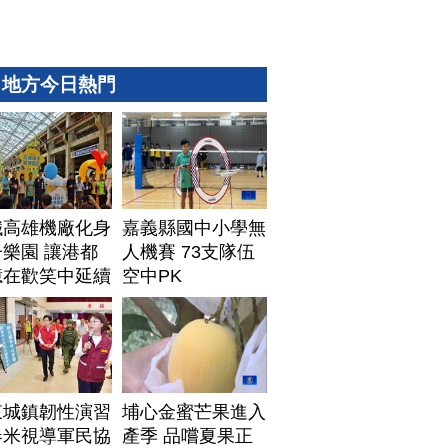
地方今日熱門
鐵高雄機廠化身
嘉義縣國中小學無
樂園 讓港都
人機賽 73支隊伍
憶在歡笑中延續
空中PK
東城鎮韌性演習
埔心金蜜芒果進入
春米視導軍民協
產季 品嚐夏果正