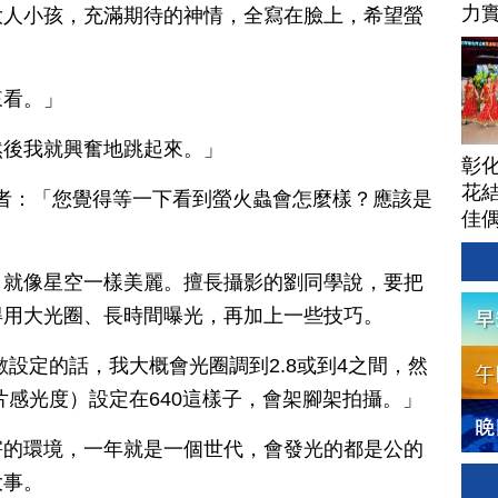
力
大人小孩，充滿期待的神情，全寫在臉上，希望螢
來看。」
然後我就興奮地跳起來。」
彰
花結
 記者：「您覺得等一下看到螢火蟲會怎麼樣？應該是
佳
，就像星空一樣美麗。擅長攝影的劉同學說，要把
得用大光圈、長時間曝光，再加上一些技巧。
數設定的話，我大概會光圈調到2.8或到4之間，然
片感光度）設定在640這樣子，會架腳架拍攝。」
害的環境，一年就是一個世代，會發光的都是公的
大事。