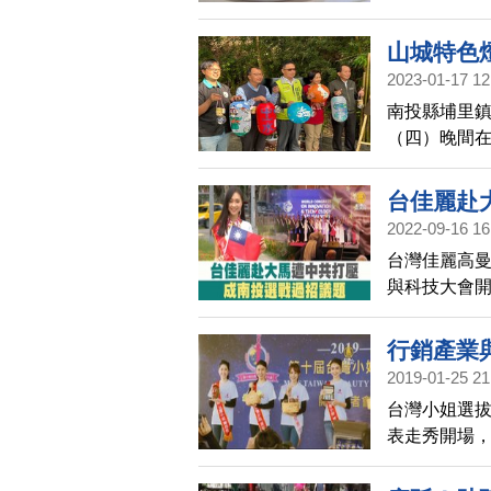
開創了一片
山城特色燈
2023-01-17 12
南投縣埔里鎮
（四）晚間在
至22:00
會。
台佳麗赴
2022-09-16 16
台灣佳麗高
與科技大會
投縣，埔里
許淑華，則
行銷產業
黨蔡培慧則
2019-01-25 21
台灣小姐選拔
表走秀開場
傳。一起去