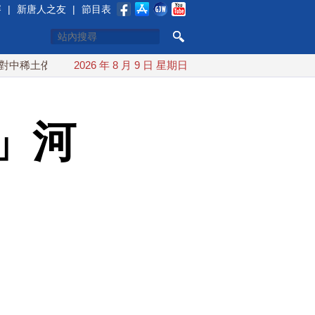
賽
|
新唐人之友
|
節目表
賴 川普宣布礦業投資20億美元
2026 年 8 月 9 日 星期日
中東局勢動盪 土耳其沙特巴
」河