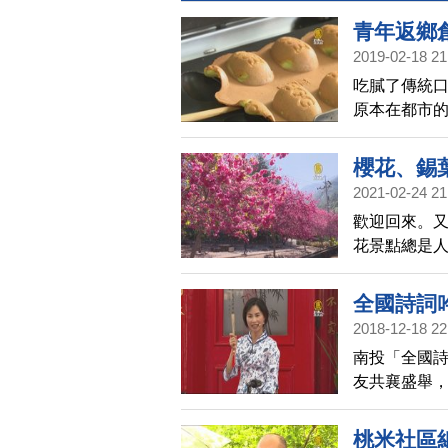
青年返鄉
2019-02-18 21
吃膩了傳統口
原本在都市
雞蛋糕中加
才開幕半年
櫻花、錫
2021-02-24 21
歡迎回來。
花景點總是
點，分別種
青。
全國詩詞吟
2018-12-18 22
南投「全國詩
友共襄盛舉
的內涵，以
桃米社區