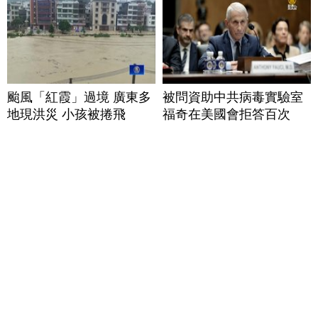
颱風「紅霞」過境 廣東多
被問資助中共病毒實驗室
地現洪災 小孩被捲飛
福奇在美國會拒答百次