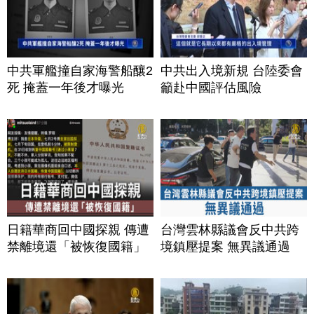
中共軍艦撞自家海警船釀2
中共出入境新規 台陸委會
死 掩蓋一年後才曝光
籲赴中國評估風險
日籍華商回中國探親 傳遭
台灣雲林縣議會反中共跨
禁離境還「被恢復國籍」
境鎮壓提案 無異議通過