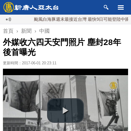
颱風白海豚週末最接近台灣 最快9日可能登陸中國
首頁
›
新聞
›
中國
外媒收六四天安門照片 塵封28年
後首曝光
更新時間：2017-06-01 20:23:11