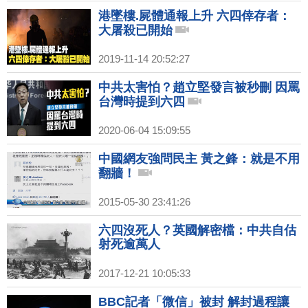
港墜樓.屍體通報上升 六四倖存者：
大屠殺已開始
2019-11-14 20:52:27
中共太害怕？趙立堅發言被秒刪 因罵
台灣時提到六四
2020-06-04 15:09:55
中國網友強問民主 黃之鋒：就是不用
翻牆！
2015-05-30 23:41:26
六四沒死人？英國解密檔：中共自估
射死逾萬人
2017-12-21 10:05:33
BBC記者「微信」被封 解封過程讓