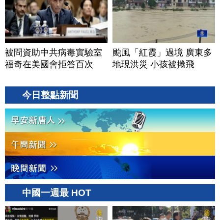
被問資助中共病毒實驗室
颱風「紅霞」過境 廣東多
福奇在美國會拒答百次
地現洪災 小孩被捲飛
今日整點新聞
中國一週最 HOT