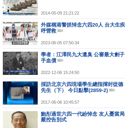
2014-05-09 21:21:22
外媒稱港警抓悼念六四20人 台大生疾
呼營救
2023-06-05 07:50:34
學者：江澤民九大遺臭 公審最大劊子
手血債
2022-12-06 15:24:50
採訪北京六四現場學生總指揮封從德
先生（下） 今日點擊(2859-2)
2017-06-06 10:45:57
鮑彤過世六四一代紛悼念 友人憂當局
嚴控告別式