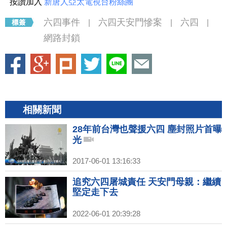
按讚加入
新唐人亞太電視台粉絲團
六四事件
六四天安門慘案
六四
|
|
|
網路封鎖
相關新聞
28年前台灣也聲援六四 塵封照片首曝
光
2017-06-01 13:16:33
追究六四屠城責任 天安門母親：繼續
堅定走下去
2022-06-01 20:39:28