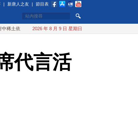
賽
|
新唐人之友
|
節目表
賴 川普宣布礦業投資20億美元
2026 年 8 月 9 日 星期日
中東局勢動盪 土耳其沙特巴
席代言活