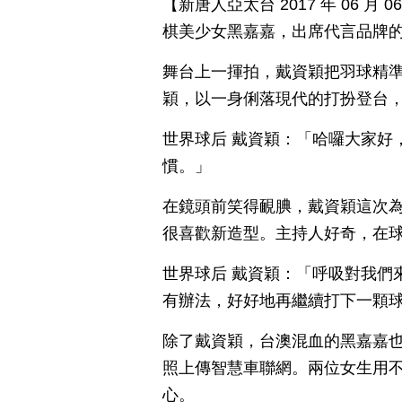
【新唐人亞太台 2017 年 06 
棋美少女黑嘉嘉，出席代言品牌
舞台上一揮拍，戴資穎把羽球精
穎，以一身俐落現代的打扮登台
世界球后 戴資穎：「哈囉大家好
慣。」
在鏡頭前笑得靦腆，戴資穎這次
很喜歡新造型。主持人好奇，在
世界球后 戴資穎：「呼吸對我們
有辦法，好好地再繼續打下一顆
除了戴資穎，台澳混血的黑嘉嘉
照上傳智慧車聯網。兩位女生用
心。