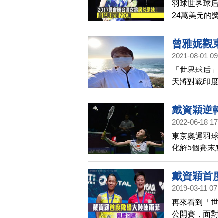
羽球世界球后
在這個過程
24萬美元的
王儀涵則坦
不是今年台灣
多中國大陸
是網球好手
曾雅妮觀
得還要多，今
2021-08-01 09
小林同學
「世界球后」
天將對戰印度名
前更新臉書
「重返榮耀
戴資穎逆
情，並向桌
2022-06-18 17
東京奧運羽球
化解5個賽末點
勝奧運金牌
戴資穎首
2019-03-11 07
再來看到「世
公開賽，面對