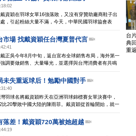
:18:02
戴資穎在羽球女單16強落敗，又沒有穿贊助廠商鞋子出
懲處，引起粉絲大量不滿，今天，中華民國羽球協會表
戴資穎回國，到時候再決定是否該懲處。
台
台市場 找戴資穎任台灣夏普代言
典回
:42:41
重
戴正吳今年8月中旬，返台宣布全球銷售布局，海外第一
，強調要做銷售、大量曝光，並選擇與台灣消費者有共鳴
像是盧廣仲，台灣夏普也跟五月天合作，明年度的代言
5日)已經確定是世界球后，戴資穎。
局未失重返球后！勉勵中國對手
:31:40
台灣羽球名將戴資穎昨天在亞洲羽球錦標賽女單決賽中，
、22比20擊敗中國大陸的陳雨菲。戴資穎從首輪開始，就一
過關，在本屆亞錦賽一局未失奪冠，在下週公布最新的世
重登球后寶座。20歲的陳雨菲八度敗給戴資穎，媒體報
有落差！戴資穎720萬被她超越
也勉勵陳雨菲說，她一直都在進步，從我第一次對陣她
:44:19
我覺得她比以前更不容易失誤了。我在不斷地提醒自己，