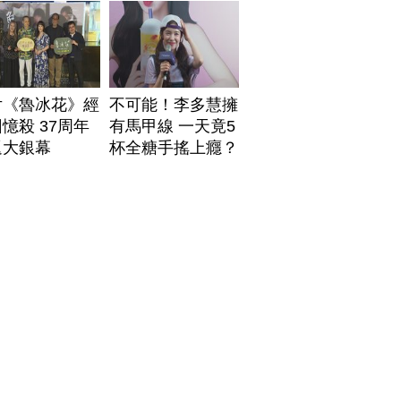
片《魯冰花》經
不可能！李多慧擁
憶殺 37周年
有馬甲線 一天竟5
返大銀幕
杯全糖手搖上癮？