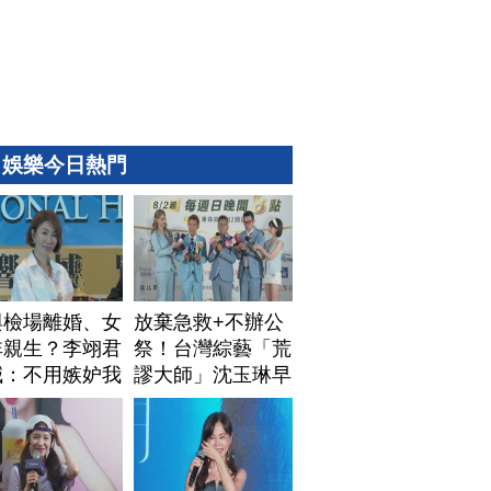
娛樂今日熱門
與檢場離婚、女
放棄急救+不辦公
非親生？李翊君
祭！台灣綜藝「荒
喊：不用嫉妒我
謬大師」沈玉琳早
安排身後事