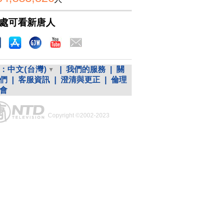
處可看新唐人
：
中文(台灣)
|
我們的服務
|
關
們
|
客服資訊
|
澄清與更正
|
倫理
會
Copyright ©2002-2023