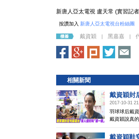
新唐人亞太電視 盧天常 (實習記
按讚加入
新唐人亞太電視台粉絲團
戴資穎
黑嘉嘉
|
|
相關新聞
戴資穎封
2017-10-31 21
羽球球后戴資
戴資穎說真
結果真的如
戴資穎鞋