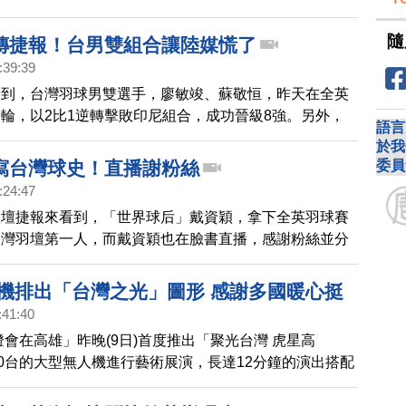
1、17比21落敗，無緣3連霸，幸好本周出爐的世界排名，
不動。而小戴粉專還在臉書上PO出自己與對手的照片，
隨
傳捷報！台男雙組合讓陸媒慌了
下，「比賽總是有輸有贏，我們下次比賽見！」接下來，
:39:39
、中國大陸這2場頂級賽事，可以拼積分、拼獎金。
看到，台灣羽球男雙選手，廖敏竣、蘇敬恒，昨天在全英
輪，以2比1逆轉擊敗印尼組合，成功晉級8強。另外，
語言
以22：20、22：20直落兩盤，擊敗中國男雙世界冠軍組合
於我
，讓粉絲大為振奮。不過，陸媒解讀，中國選手是「不太
委員
寫台灣球史！直播謝粉絲
新發球規則有關」。但中國網友不買單。另外，世界球后
:24:47
凌晨，以21：15、21：11贏過泰國好手布莎南，8強賽
體壇捷報來看到，「世界球后」戴資穎，拿下全英羽球賽
少女 大崛彩，繼續 朝衛冕之路邁進。
台灣羽壇第一人，而戴資穎也在臉書直播，感謝粉絲並分
人機排出「台灣之光」圖形 感謝多國暖心挺
:41:40
灣燈會在高雄」昨晚(9日)首度推出「聚光台灣 虎星高
00台的大型無人機進行藝術展演，長達12分鐘的演出搭配
多個台灣之光圖形，也感謝多個國家在台灣疫苗受阻時，
苗。