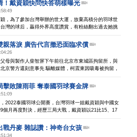
情！戴資穎快問快答萌樣曝光
:58:49
資穎，為了參加台灣舉辦的世大運，放棄高積分的羽球世
愛台灣的球后，贏得外界高度讚賞，有粉絲翻出過去她挑
的影片，當被要求秀出腹肌時，戴資穎還轉過身檢查一
應，也讓粉絲直呼超可愛。
雙親落淚 廣告代言撤恐面臨求償
:04:26
的父母與製作人柴智屏下午前往北京市東城區拘留所，與
北京警方還刻意事先 驅離媒體，柯震東因吸毒被拘留，
業，手上還有三部電影即將在大陸上映，因染毒風波，能
是未知數，另外柯震東還代言19個品牌，除了損失代言
局擊敗陳雨菲 奪泰國羽球賽金牌
司也可能面臨廠商的鉅額求償。
:51:09
，2022泰國羽球公開賽，台灣羽球一姐戴資穎與中國女
9個月再度對決，經歷三局大戰，戴資穎以21比15、17
比12勝出，收下今年第一座冠軍。戴資穎賽後表示，很開心
耐心、失誤比較少，在比賽中有比較好的發揮。
出戰丹麥 雜誌讚：神奇台女孩
:51:34