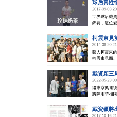
球后真性
2017-09-03 20
世界球后戴
錦賽，這位
戰快問快答
下，逗趣反
柯震東見
2014-08-20 21
藝人柯震東
柯震東見面。
重創演藝事
否順利上映仍
戴資穎三
費，經紀公
2022-05-23 08
繼東京奧運後
將陳雨菲相隔
比21、21
自己比較有
戴資穎將
2017-10-16 21