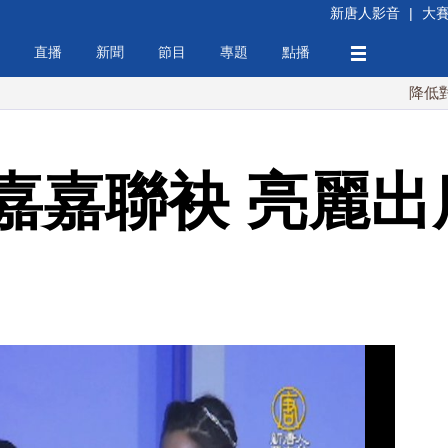
新唐人影音
|
大
直播
新聞
節目
專題
點播
降低對中稀土依
嘉嘉聯袂 亮麗出