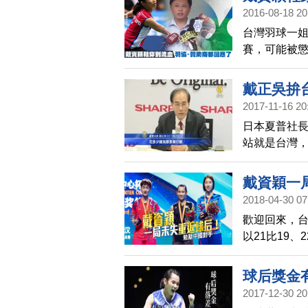
2016-08-18 20
台灣羽球一姐
賽，可能被
示，會先等
戴正吳拚
2017-11-16 20
日本夏普社長
站就是台灣
的代言人，
人，昨天(1
戴資穎一
2018-04-30 07
歡迎回來，
以21比19
路以直落二
界排名中，將
球后獎金
導，戴資穎
2017-12-30 20
時，到現在