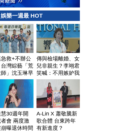
娛樂一週最 HOT
棄急救+不辦公
傳與檢場離婚、女
！台灣綜藝「荒
兒非親生？李翊君
大師」沈玉琳早
笑喊：不用嫉妒我
排身後事
慧30週年開
A-Lin X 蕭敬騰新
者會 兩度激
歌合體 台東跨年
淚崩曝退休時間
有新進度？