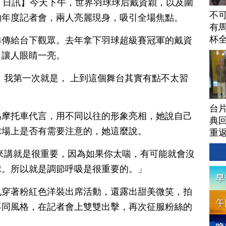
月 06 日訊】今天下午，世界羽球球后戴資穎，以及圍
不
的年度記者會，兩人亮麗現身，吸引全場焦點。
有馬
杯
準傳給台下觀眾。去年拿下羽球超級賽冠軍的戴資
，讓人眼睛一亮。
，我第一次就是， 上到這個舞台其實有點不太習
台
為摩托車代言，用不同以往的形象亮相，她說自己
典回
球場上是否有需要注意的，她這麼說。
重
來講就是很重要，因為如果你太喘，有可能就會沒
球。所以就是調節呼吸是很重要的。」
也穿著粉紅色洋裝出席活動，還露出甜美微笑，拍
不同風格，在記者會上雙雙出擊，再次征服粉絲的