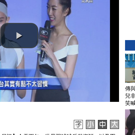
傳
兒
笑