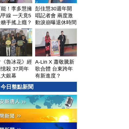
可能！李多慧擁
彭佳慧30週年開
甲線 一天竟5
唱記者會 兩度激
全糖手搖上癮？
動淚崩曝退休時間
片《魯冰花》經
A-Lin X 蕭敬騰新
憶殺 37周年
歌合體 台東跨年
返大銀幕
有新進度？
今日整點新聞