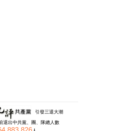
引發三退大潮
前退出中共黨、團、隊總人數
64,883,826
人