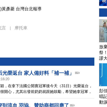
者)黃彥菱 台灣台北報導
代言
摩托車
|
放
祭
謬
安
后光榮返台 家人備好料「補一補」
:16:20
穎，在拿下法國公開賽冠軍後今天（31日）光榮返台，
彭佳
的很開心，尤其出發前奶奶就跟她鼓勵，希望她拿冠軍，
唱記
願。接下來小戴將休息兩週，再拼中國公開賽。
動
穿到流血 羽協、贊助商都回應了