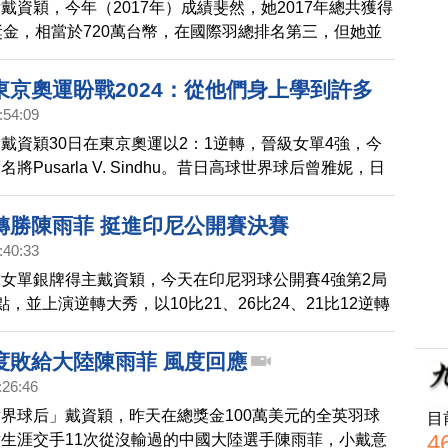
戴資穎，今年（2017年）成績斐然，她2017年總共獲得
中，她打得比我穩定，我的壓力比較大。前球后中國女將
獎金，相當於720萬台幣，在國際羽總排名第三，但她並
言，目前無人能勝戴資穎。雖然后冠沒能留在主場，但許
獎金收入最高的女子運動員，2017最會賺的台灣女將，
球迷，這次也
詹詠然，她光是美網的雙打冠軍獎金，就比小戴一整年賺
東京奧運盼戰2024：從他們身上學到許多
年詹詠然總共賺進超過4300萬台幣。
:54:09
等我
戴資穎30日在東京奧運以2：1逆轉，晉級女單4強，今
將Pusarla V. Sindhu。昔日高球世界球后曾雅妮，日
大頭貼，透露想重回奧運舞台，湧入千人按讚，並鼓勵她
」。此外，她也提到，從這次奧運選手身上學到很多事
轉勝陳雨菲 挺進印尼公開賽決賽
球好手林昀儒喊話「小林同學等我」。
:40:33
女單銀牌得主戴資穎，今天在印尼羽球公開賽4強第2局
，並上演逆轉大秀，以10比21、26比24、21比12逆轉
得主陳雨菲，挺進決賽。
度敗給大陸陳雨菲 風度回應
:26:46
界球后」戴資穎，昨天在總獎金100萬美元的全英羽球
目
4
生涯交手11次從沒輸過的中國大陸選手陳雨菲，小戴意