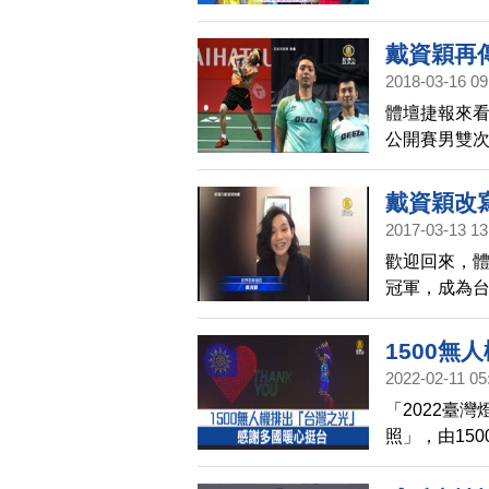
外以17比2
小戴球后寶座
戴資穎再
粉專小編寫
2018-03-16 09
小戴還有印尼
體壇捷報來
公開賽男雙次
兩人在14日
劉成、張楠
戴資穎改
適應羽聯的
2017-03-13 13
戴資穎，今天
歡迎回來，
將對上日本美
冠軍，成為
享喜訊。
1500無
2022-02-11 05
台
「2022臺
照」，由15
音樂，排出
捐贈台灣疫