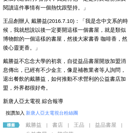
閱讀這件事情有一個熱忱跟堅持。」
王品創辦人 戴勝益(2016.7.10)：「我是念中文系的時
候，我就想說以後一定要開這樣一個書屋，就是類似
博物館的一個這樣的書屋，然後大家書香 咖啡香，然
後心靈更香。」
戴勝益不忘念大學的初衷，自從益品書屋開放加盟消
息傳出，已經有不少金主，像是補教業者等人詢問，
退出餐飲的戴勝益，如何推動不求營利的公益書店加
盟，外界都很好奇。
新唐人亞太電視 綜合報導
按讚加入
新唐人亞太電視台粉絲團
戴勝益
書店
王品
益品書屋
|
|
|
|