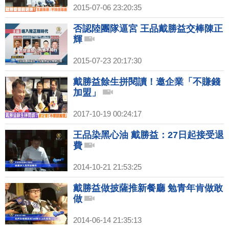
2015-07-06 23:20:35
否認陸團隊逼宮 王品戴勝益交棒陳正
輝
2015-07-23 20:17:30
戴勝益餘生拼閱讀！邀企業「不賺錢
加盟」
2017-10-19 00:24:17
王品染黑心油 戴勝益：27日起接受退
費
2014-10-21 21:53:25
戴勝益做披薩推新餐廳 勉青年肯做敢
做
2014-06-14 21:35:13