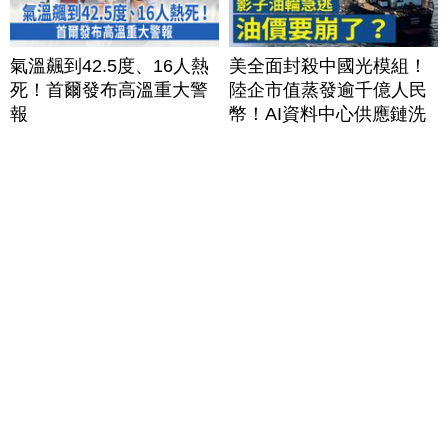
氣溫飆到42.5度、16人熱
美全面封殺中國光模組！
死！首爾發布高溫重大警
陸企市值蒸發逾千億人民
報
幣！AI資料中心供應鏈洗
牌？台灣喜迎轉單！成關
鍵樞紐？｜#財經新聞
│20260805 (三)