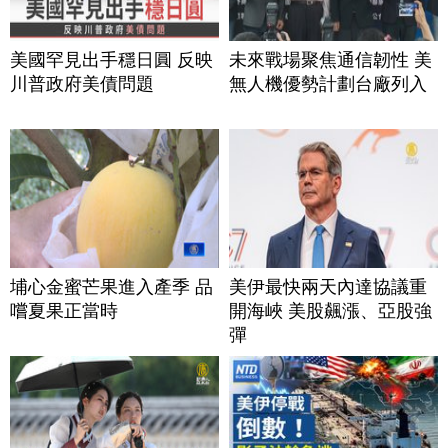
美國罕見出手穩日圓 反映
未來戰場聚焦通信韌性 美
川普政府美債問題
無人機優勢計劃台廠列入
埔心金蜜芒果進入產季 品
美伊最快兩天內達協議重
嚐夏果正當時
開海峽 美股飆漲、亞股強
彈