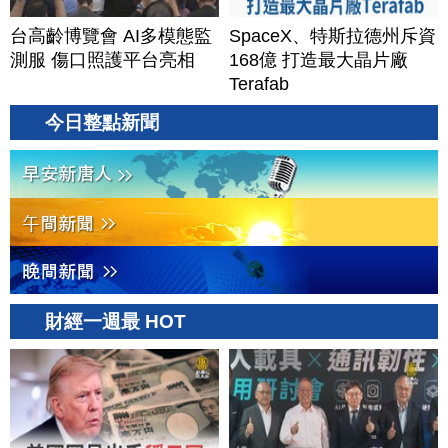
台高齡博覽會 AI多模態監
SpaceX、特斯拉德州斥資
測服 傷口照護平台亮相
168億 打造最大晶片廠
Terafab
今日整點新聞
財經一週最 HOT