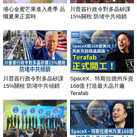
埔心金蜜芒果進入產季 品
川普簽行政令對多晶矽課
嚐夏果正當時
15%關稅 防堵中共傾銷
川普簽行政令對多晶矽課
SpaceX、特斯拉德州斥資
15%關稅 防堵中共傾銷
168億 打造最大晶片廠
Terafab