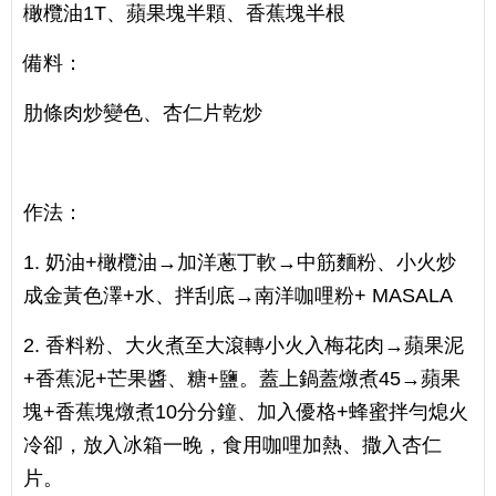
橄欖油1T、蘋果塊半顆、香蕉塊半根
備料：
肋條肉炒變色、杏仁片乾炒
作法：
1. 奶油+橄欖油→加洋蔥丁軟→中筋麵粉、小火炒
成金黃色澤+水、拌刮底→南洋咖哩粉+ MASALA
2. 香料粉、大火煮至大滾轉小火入梅花肉→蘋果泥
+香蕉泥+芒果醬、糖+鹽。蓋上鍋蓋燉煮45→蘋果
塊+香蕉塊燉煮10分分鐘、加入優格+蜂蜜拌勻熄火
冷卻，放入冰箱一晚，食用咖哩加熱、撒入杏仁
片。