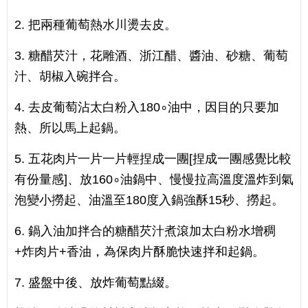
2. 把兩種葡萄熱水川燙去皮。
3. 糖醋芡汁，花雕酒、浙江醋、醬油、砂糖、葡萄
汁、胡椒入碗拌合。
4. 去皮葡萄沾太白粉入180∘油中，因目的只要加
熱、所以馬上起鍋。
5. 五花肉片一片一片輕捏成一團[捏成一團感覺比較
有份量感]、放160∘油鍋中、慢慢拉高溫度溫炸到氣
泡變小撈起、油溫至180度入鍋強酥15秒、撈起。
6. 鍋入油加拌合的糖醋芡汁煮滾加太白粉水增稠
+炸肉片+香油，為保肉片酥脆快速拌和起鍋。
7. 盛盤中後、放炸葡萄點綴。