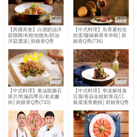
【異國美食】白酒奶油洋
【中式料理】魚香薯粒佐
菇燉雞/布根地燉魚/奶油
烘蛋/藤椒麻香串串蝦│廚
洋菇濃湯│廚娘香Q秀
娘香Q秀(736)
(720)
【中式料理】蔥油龍膽石
【中式料理】寧波麻辣臭
斑片/乾煸四季豆/老皮嫩
豆腐/香蒜金銀鮮青花/江
肉│廚娘香Q秀(733)
蘇梁溪香脆鱔│廚娘香Q秀
(742)