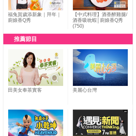
福兔賀歲添新象｜拜年｜
【中式料理】酒香醉雞腿/
廚娘香Q秀
酒香吸吮蝦│廚娘香Q秀
(750)
推薦節目
田美女奉茶實客
美麗心台灣