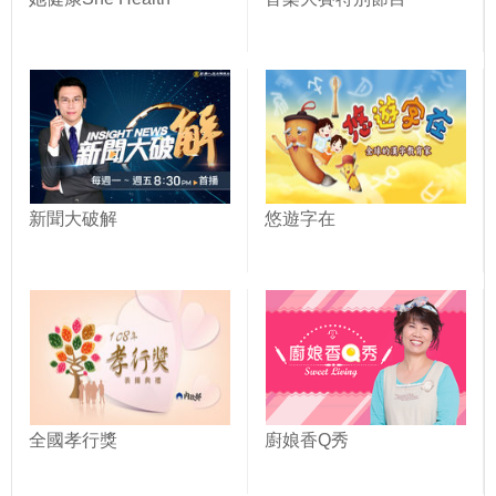
新聞大破解
悠遊字在
全國孝行獎
廚娘香Q秀