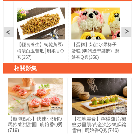
【輕食養生】筍乾黃豆/
【蛋糕】奶油水果杯子
【麵
梅漬白玉苦瓜│廚娘香Q
蛋糕 (狗狗造型裝飾)│廚
麵包
秀(357)
娘香Q秀(358)
娘香
相關影集
【麵包點心】快速小麵包/
【在地美食】檸檬雞片/椒
馬鈴薯甜甜圈│廚娘香Q秀
鹽炒里肌/黃金流沙絲瓜鑲
(719)
雪白│廚娘香Q秀(746)