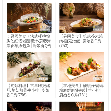
﹝異國美食﹞法式櫻桃鴨
【異國美食】第戎芥末燒
胸佐紅酒老醋醬汁/蔚藍海
肉/菌菇燉飯│廚娘香Q秀
岸香草紙包魚│廚娘香Q秀
(753)
(748)
【肉類料理】古早味煎豬
【在地美食】醃蜆仔/蒜蓉
肝/菌菇無骨牛小排│廚娘
粉絲鮮蚵煲/極汁羊小排│
香Q秀(756)
廚娘香Q秀(731)