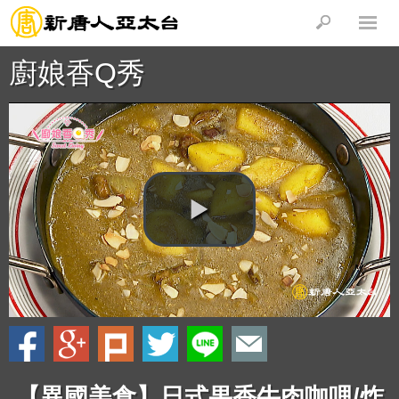
廚娘香Q秀
【異國美食】日式果香牛肉咖哩/炸