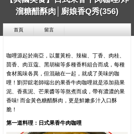
溜糖醋酥肉│廚娘香Q秀(356)
首頁
留言
咖哩源起於南亞，以薑黃粉、辣椒、丁香、肉桂、
茴香、肉豆蔻、黑胡椒等多種香料組合而成，每種
食材風味各異，但混融在一起，就成了美味的咖
哩！劉羿鋐老師端出的果香牛肉咖哩就是添加蘋果
泥、香蕉泥、芒果醬等等熬煮而成，帶有濃濃的果
香味! 而金黃色糖醋酥肉，更是鮮嫩多汁入口酥
脆！
第一道料理：日式果香牛肉咖哩