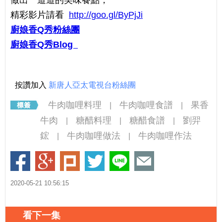
精彩影片請看
http://goo.gl/ByPjJi
廚娘香Q秀粉絲團
廚娘香Q秀Blog
按讚加入
新唐人亞太電視台粉絲團
牛肉咖哩料理
牛肉咖哩食譜
果香
|
|
牛肉
糖醋料理
糖醋食譜
劉羿
|
|
|
鋐
牛肉咖哩做法
牛肉咖哩作法
|
|
2020-05-21 10:56:15
看下一集