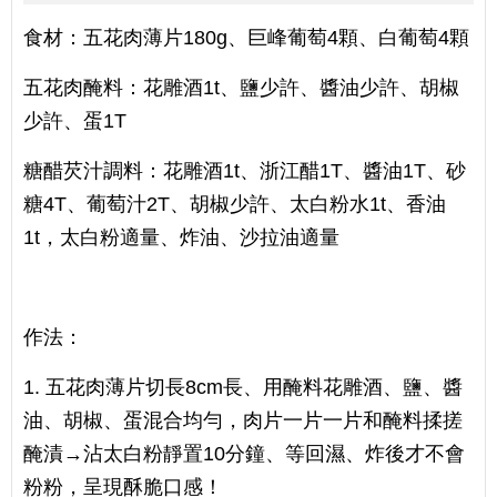
食材：五花肉薄片180g、巨峰葡萄4顆、白葡萄4顆
五花肉醃料：花雕酒1t、鹽少許、醬油少許、胡椒
少許、蛋1T
糖醋芡汁調料：花雕酒1t、浙江醋1T、醬油1T、砂
糖4T、葡萄汁2T、胡椒少許、太白粉水1t、香油
1t，太白粉適量、炸油、沙拉油適量
作法：
1. 五花肉薄片切長8cm長、用醃料花雕酒、鹽、醬
油、胡椒、蛋混合均勻，肉片一片一片和醃料揉搓
醃漬→沾太白粉靜置10分鐘、等回濕、炸後才不會
粉粉，呈現酥脆口感！