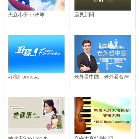
天庭小子-小乾坤
遇見新聞
好樣!Formosa
老外看中國、老外看台灣
她健康She Health
音樂大賽特別節目