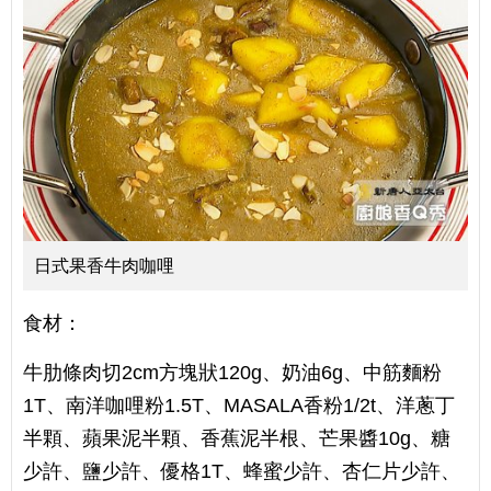
日式果香牛肉咖哩
食材：
牛肋條肉切2cm方塊狀120g、奶油6g、中筋麵粉
1T、南洋咖哩粉1.5T、MASALA香粉1/2t、洋蔥丁
半顆、蘋果泥半顆、香蕉泥半根、芒果醬10g、糖
少許、鹽少許、優格1T、蜂蜜少許、杏仁片少許、