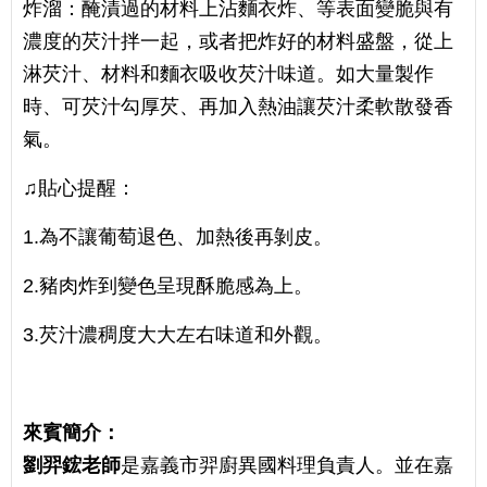
炸溜：醃漬過的材料上沾麵衣炸、等表面變脆與有
濃度的芡汁拌一起，或者把炸好的材料盛盤，從上
淋芡汁、材料和麵衣吸收芡汁味道。如大量製作
時、可芡汁勾厚芡、再加入熱油讓芡汁柔軟散發香
氣。
♫貼心提醒：
1.為不讓葡萄退色、加熱後再剝皮。
2.豬肉炸到變色呈現酥脆感為上。
3.芡汁濃稠度大大左右味道和外觀。
來賓簡介：
劉羿鋐老師
是嘉義市羿廚異國料理負責人。並在嘉