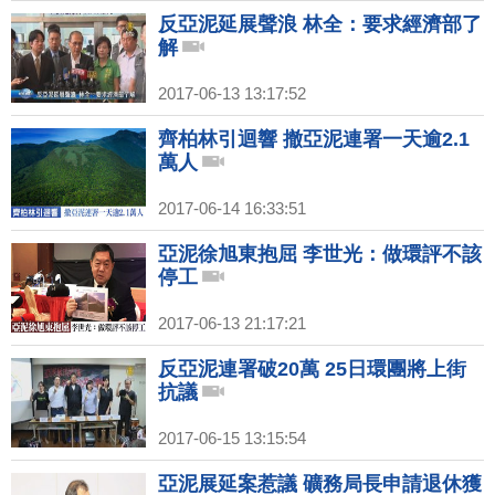
反亞泥延展聲浪 林全：要求經濟部了
解
2017-06-13 13:17:52
齊柏林引迴響 撤亞泥連署一天逾2.1
萬人
2017-06-14 16:33:51
亞泥徐旭東抱屈 李世光：做環評不該
停工
2017-06-13 21:17:21
反亞泥連署破20萬 25日環團將上街
抗議
2017-06-15 13:15:54
亞泥展延案惹議 礦務局長申請退休獲