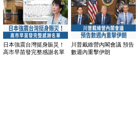
日本強震台灣挺身賑災！
川普戴維營內閣會議 預告
高市早苗發完整感謝名單
數週內重擊伊朗