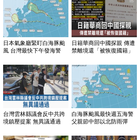
日本氣象廳緊盯白海豚颱
日籍華商回中國探親 傳遭
風 台灣最快下午發海警
禁離境還「被恢復國籍」
台灣雲林縣議會反中共跨
白海豚颱風最快週五海警
境鎮壓提案 無異議通過
父親節中部以北防雨彈