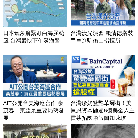
日本氣象廳緊盯白海豚颱
台灣漢光演習 賴清德搭裝
風 台灣最快下午發海警
甲車進駐衡山指揮所
AIT公開台美海巡合作 余
台灣珍奶驚艷華爾街！美
茂春：東亞最重要局勢發
貝恩資本砸逾6億美金入主
展
貢茶拓國際版圖加速攻
美？｜#財經新聞｜
20260806(四)