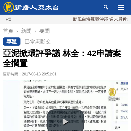
颱風白海豚襲沖繩 週末最近台灣 1
首頁
›
新聞
›
要聞
專題
巴拿馬斷交
亞泥掀環評爭議 林全：42申請案
全擱置
更新時間：2017-06-13 20:51:01