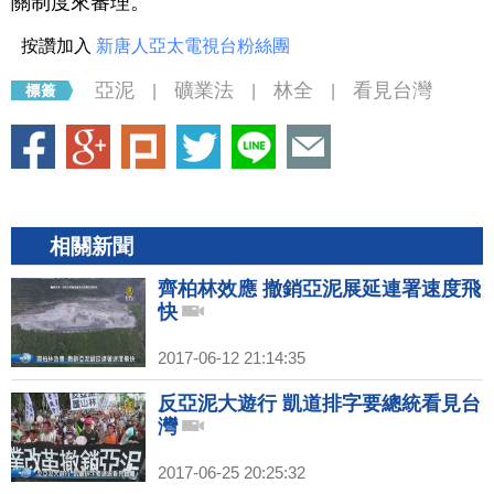
關制度來審理。
按讚加入
新唐人亞太電視台粉絲團
亞泥
礦業法
林全
看見台灣
|
|
|
相關新聞
齊柏林效應 撤銷亞泥展延連署速度飛
快
2017-06-12 21:14:35
反亞泥大遊行 凱道排字要總統看見台
灣
2017-06-25 20:25:32