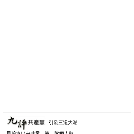
引發三退大潮
目前退出中共黨、團、隊總人數