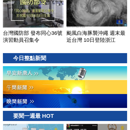
台灣國防部 發布同心36號
颱風白海豚襲沖繩 週末最
演習動員召集令
近台灣 10日登陸浙江
今日整點新聞
要聞一週最 HOT