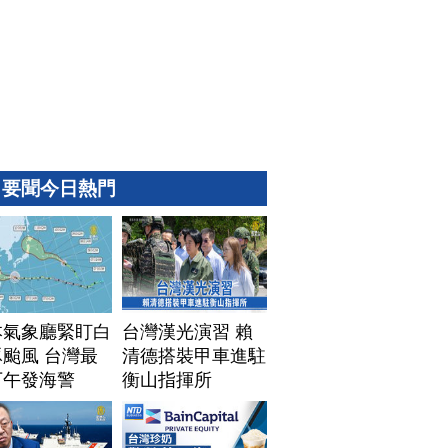
要聞今日熱門
本氣象廳緊盯白
台灣漢光演習 賴
颱風 台灣最
清德搭裝甲車進駐
下午發海警
衡山指揮所