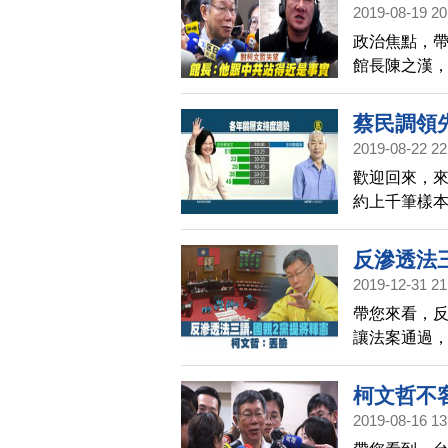
的聲明，言
2019-08-19 20
易，蔡衍明
政治焦點，
館長陳之漢
無法諒解他
文哲跟中共
蔡民調領
2019-08-22 22
歡迎回來，來
約上千筆樣本
對戰，蔡至少
速流失。大約
反滲透法
25%領先民
2019-12-31 21
帶您來看，反
讓法案通過
受訪時有所
柯文哲不
2019-08-16 13