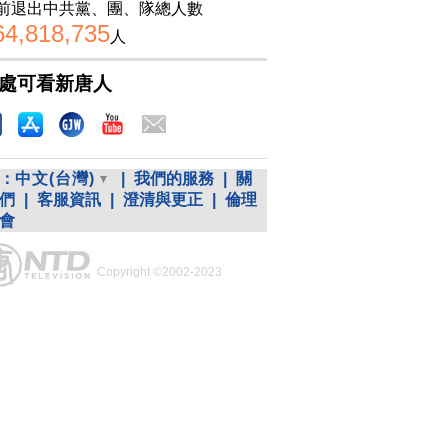
前退出中共黨、團、隊總人數
64,818,735
人
處可看新唐人
：
中文(台灣)
|
我們的服務
|
關
們
|
客服資訊
|
澄清與更正
|
倫理
會
Copyright ©2002-2023