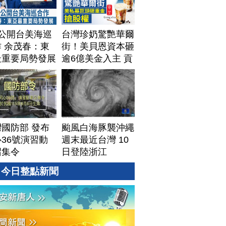
T公開台美海巡
台灣珍奶驚艷華爾
 余茂春：東
街！美貝恩資本砸
最重要局勢發展
逾6億美金入主 貢
茶拓國際版圖加速
攻美？｜#財經新
聞｜
20260806(四)
國防部 發布
颱風白海豚襲沖繩
36號演習動
週末最近台灣 10
召集令
日登陸浙江
今日整點新聞