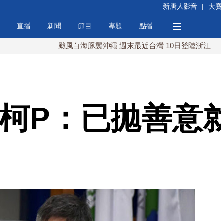
新唐人影音
|
大
直播
新聞
節目
專題
點播
颱風白海豚襲沖繩 週末最近台灣 10日登陸浙江
川普
 柯P：已拋善意