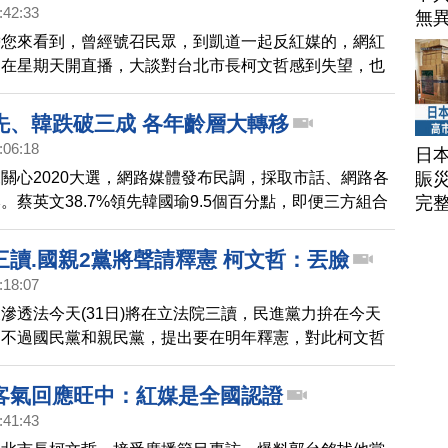
下之意是，如果柯文哲不公布自己與國台辦有何檯面下交
:42:33
無
就會幫他講出來。
帶您來看到，曾經號召民眾，到凱道一起反紅媒的，網紅
，在星期天開直播，大談對台北市長柯文哲感到失望，也
跟旺中的蔡衍明吃了十幾次飯。他在直播中甚至指出，柯
站得近是事實，無法幫他講話。
先、韓跌破三成 各年齡層大轉移
:06:18
日
賑
關心2020大選，網路媒體發布民調，採取市話、網路各
完
。蔡英文38.7%領先韓國瑜9.5個百分點，即便三方組合
領先5.8百分點。在多個年齡層出現選民大轉移，韓粉快
3成7選民支持國民黨「換韓」。此外，國民黨支持度
三讀.國親2黨將聲請釋憲 柯文哲：丟臉
進黨5個百分點，藍營憂心分裂、綠營擔心國會席次流失。
:18:07
滲透法今天(31日)將在立法院三讀，民進黨力拚在今天
，不過國民黨和親民黨，提出要在明年釋憲，對此柯文哲
回應。
客氣回應旺中：紅媒是全國認證
:41:43