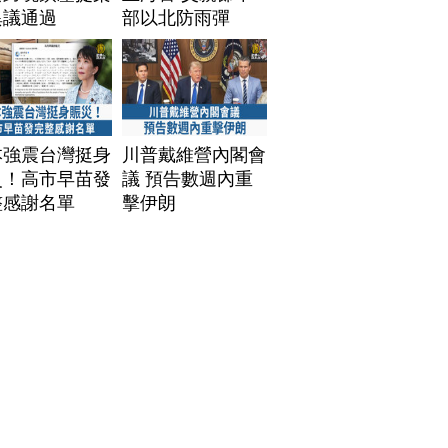
異議通過
部以北防雨彈
本強震台灣挺身
川普戴維營內閣會
災！高市早苗發
議 預告數週內重
整感謝名單
擊伊朗