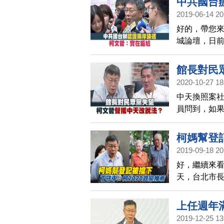
中共國台
2019-06-14 20
好的，帶您
城論壇，日
國際事務」
看法「積極正
館長對民
讚賞「實在
2020-10-27 18
中天換照案
員問到，如
柯的網紅館
柯媽幫登記
2019-09-18 20
好，繼續來
天，台北市
間要替柯文
天受訪時笑說
上任週年
2019-12-25 13