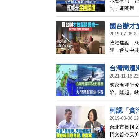
帶您看到，
副手兼閣揆
階段台北市
到底要他說
國台辦才
2019-07-05 22
政治焦點，來
館，會見中
中，都沒有
係發展。而
台灣周遭
止，當場中
2021-11-16 22
台灣速速
國家海洋研
陷、隆起、
軍事迷網友
柯認「貪
2019-08-06 13
台北市長柯
柯文哲今天(