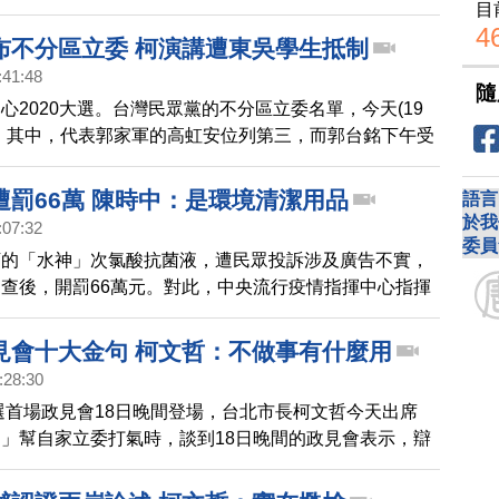
目
，蔡總統上午回應。
4
布不分區立委 柯演講遭東吳學生抵制
:41:48
隨
心2020大選。台灣民眾黨的不分區立委名單，今天(19
，其中，代表郭家軍的高虹安位列第三，而郭台銘下午受
並沒有外界所說的利益交換，都是以實力原則作為合作條
媒體也關注晚間柯文哲將到東吳大學演講，卻遭到抵制。
遭罰66萬 陳時中：是環境清潔用品
語言
於我
:07:32
委員
下的「水神」次氯酸抗菌液，遭民眾投訴涉及廣告不實，
查後，開罰66萬元。對此，中央流行疫情指揮中心指揮
示，次氯酸水食藥署認定是環境清潔用品，宣傳上有影射
會依法開罰。
見會十大金句 柯文哲：不做事有什麼用
:28:30
大選首場政見會18日晚間登場，台北市長柯文哲今天出席
」幫自家立委打氣時，談到18日晚間的政見會表示，辯
火花是很多，當作口水戰看一看就好，對於國民黨候選人
上口號連連，柯文哲笑說，不做事有什麼用。