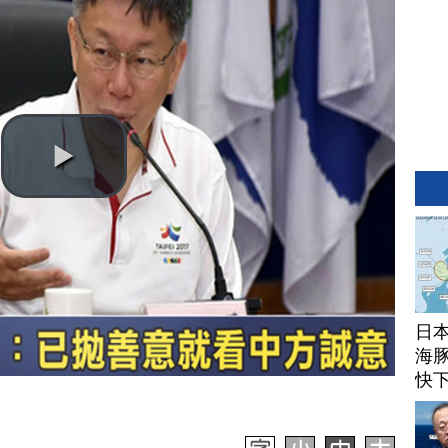
日
海豚
快