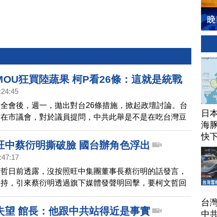
OU狂買陸蔬果 柯P看26條：這就是統戰
:24:45
全會後，週一，拋出對台26條措施，掀起政壇討論。台
日
哲在市議會，對於議員提問，中共此舉是不是在吃台灣豆
海豚
表示，這就是統戰。
快
旺中蔡衍明撕破臉 國台辦角色浮出
:47:17
文哲日前透露，沒按照旺中集團董事長蔡衍明的話發言，
支持，引來蔡衍明透過旗下媒體發聲明回擊，要柯文哲回
台辦的關係。柯文哲週日(18日)受訪時回應，媒體不能
台
傳機構，要有社會第四權的格調。作家顏擇雅解析蔡衍明
失望 館長：他跟中共站得近是事實
中