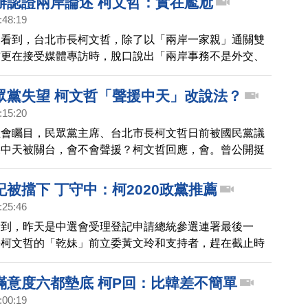
辦認證兩岸論述 柯文哲：實在尷尬
:48:19
來看到，台北市長柯文哲，除了以「兩岸一家親」通關雙
前更在接受媒體專訪時，脫口說出「兩岸事務不是外交、
，但這一席話，被中共國台辦發言人讚賞，並說柯文哲的
面」。今天，柯P受訪時笑回，現在香港鬧成這樣，被
眾黨失望 柯文哲「聲援中天」改說法？
是尷尬」。
:15:20
社會矚目，民眾黨主席、台北市長柯文哲日前被國民黨議
果中天被關台，會不會聲援？柯文哲回應，會。曾公開挺
長陳之漢坦言失望。
被擋下 丁守中：柯2020政黨推薦
:25:46
看到，昨天是中選會受理登記申請總統參選連署最後一
長柯文哲的「乾妹」前立委黃文玲和支持者，趕在截止時
哲登記，引發騷動，這讓柯文哲也現身中選會，柯文哲今
，還好身分證帶在身上，不然就 被登記了。
滿意度六都墊底 柯P回：比韓差不簡單
:00:19