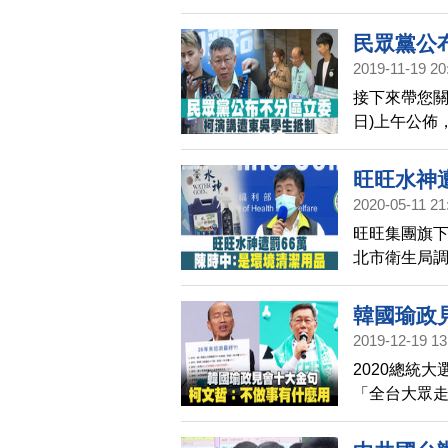
案、慶富案
民眾黨公
2019-11-19 20
接下來帶您關
日)上午公佈
訪時強調，
件。另外，
旺旺水神
2020-05-11 21
旺旺集團旗
北市衛生局調
官陳時中表
醫療效果才
韓國瑜政
2019-12-19 13
2020總統
「全台大眾走
論會看起來
韓國瑜在會