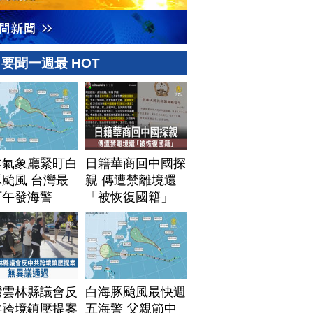
要聞一週最 HOT
本氣象廳緊盯白
日籍華商回中國探
颱風 台灣最
親 傳遭禁離境還
下午發海警
「被恢復國籍」
灣雲林縣議會反
白海豚颱風最快週
共跨境鎮壓提案
五海警 父親節中