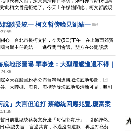
台北市長柯文哲，接受廣播節目專訪，爆料郭台銘找他當
，對此柯文哲是拒絕了。今天上午媒體問他，柯文哲說現
比較重要。另外，他再度被旺中集團的記者追問，蔡衍明
什麼，對此柯文哲是不客氣回應。
放話談妥統一 柯文哲傍晚見劉結一
:37:59
關心，台北市長柯文哲，今天(5日)下午，在上海西郊賓
共國台辦主任劉結一，進行閉門會議。雙方在公開談話
談到「九二共識」，但劉結一引用習近平談話暗示兩岸關
尷尬的是，北市府幕僚在臉書開直播，遭到中共官員制
海底地形圖曝 軍事迷：大型潛艦進退不得｜
斷直播。
:24:36
看
究院今天在臉書粉專公布台灣周遭海域海底地形圖，凹
峽谷、大陸棚、海脊、海槽等等海底地形清晰可見，吸引
留言：「由此圖可見大型潛艦進退不得。」
污說」失言但追打 蔡總統回應兆豐.慶富案
:51:38
文哲日前批總統蔡英文身邊「每個都貪汙」，引起譁然。
6日)承認失言，言過其實，不過沒有道歉，再追打私菸