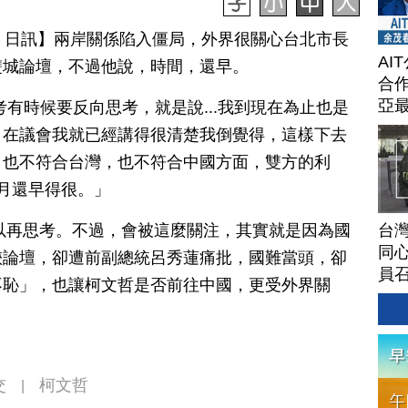
月 16 日訊】兩岸關係陷入僵局，外界很關心台北市長
AI
雙城論壇，不過他說，時間，還早。
合作
亞
有時候要反向思考，就是說...我到現在為止也是
，在議會我就已經講得很清楚我倒覺得，這樣下去
，也不符合台灣，也不符合中國方面，雙方的利
月還早得很。」
台灣
以再思考。不過，會被這麼關注，其實就是因為國
同心
峽論壇，卻遭前副總統呂秀蓮痛批，國難當頭，卻
員
不恥」，也讓柯文哲是否前往中國，更受外界關
交
柯文哲
|