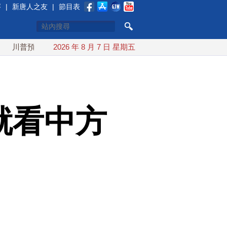
賽
|
新唐人之友
|
節目表
預透露美伊談判進展 美彈藥充足再擴大生產
2026 年 8 月 7 日 星期五
川普簽行政令對多
就看中方