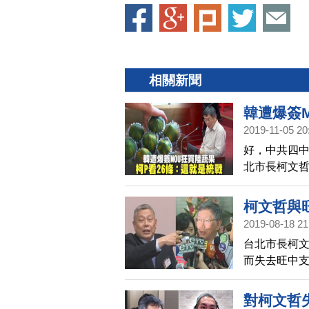
相關新聞
韓遭爆簽M
2019-11-05 20
好，中共四中
北市長柯文
腐，柯文哲
柯文哲與
2019-08-18 21
台北市長柯
而失去旺中
想，兩人與國
搞成政治宣
對柯文哲