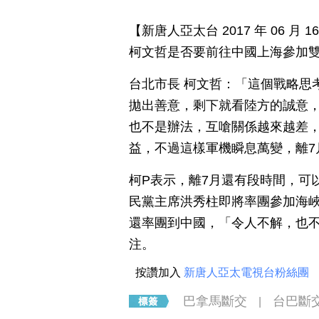
【新唐人亞太台 2017 年 06 
柯文哲是否要前往中國上海參加
台北市長 柯文哲：「這個戰略思考
拋出善意，剩下就看陸方的誠意
也不是辦法，互嗆關係越來越差
益，不過這樣軍機瞬息萬變，離7
柯P表示，離7月還有段時間，可
民黨主席洪秀柱即將率團參加海
還率團到中國，「令人不解，也
注。
按讚加入
新唐人亞太電視台粉絲團
巴拿馬斷交
台巴斷
|