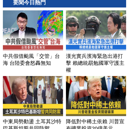
要聞今日熱門
中共假借颱風「交管」台
漢光實兵濱海緊急出港打
海 台陸委會怒轟無知
擊 賴總統勗勉國軍守護主
權
中東局勢動盪 土耳其沙特
降低對中稀土依賴 川普宣
巴基斯坦誓共同防禦
布礦業投資20億美元