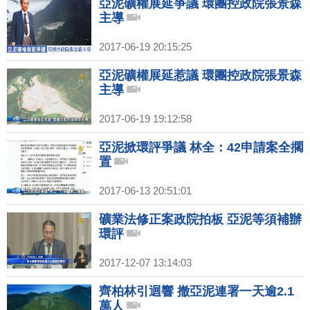
亞泥礦權展延爭議 環團控政院張景森
主導
2017-06-19 20:15:25
亞泥礦權展延惹議 環團控政院張景森
主導
2017-06-19 19:12:58
亞泥掀環評爭議 林全：42申請案全擱
置
2017-06-13 20:51:01
礦業法修正案政院拍板 亞泥等須補辦
環評
2017-12-07 13:14:03
齊柏林引迴響 撤亞泥連署一天逾2.1
萬人