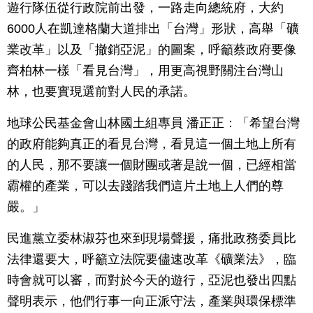
遊行隊伍從行政院前出發，一路走向總統府，大約
6000人在凱達格蘭大道排出「台灣」形狀，高舉「礦
業改革」以及「撤銷亞泥」的圖案，呼籲蔡政府要像
齊柏林一樣「看見台灣」，用更高視野關注台灣山
林，也要實現選前對人民的承諾。
地球公民基金會山林國土組專員 潘正正：「希望台灣
的政府能夠真正的看見台灣，看見這一個土地上所有
的人民，那不要讓一個財團或著是說一個，已經相當
霸權的產業，可以去踐踏我們這片土地上人們的尊
嚴。」
民進黨立委林淑芬也來到現場聲援，痛批政務委員比
法律還要大，呼籲立法院要儘速改革《礦業法》，臨
時會就可以審，而對於今天的遊行，亞泥也發出四點
聲明表示，他們行事一向正派守法，產業與環保標準