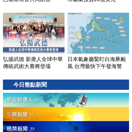
弘揚武德 新唐人全球中華
日本氣象廳緊盯白海豚颱
傳統武術大賽將登場
風 台灣最快下午發海警
今日整點新聞