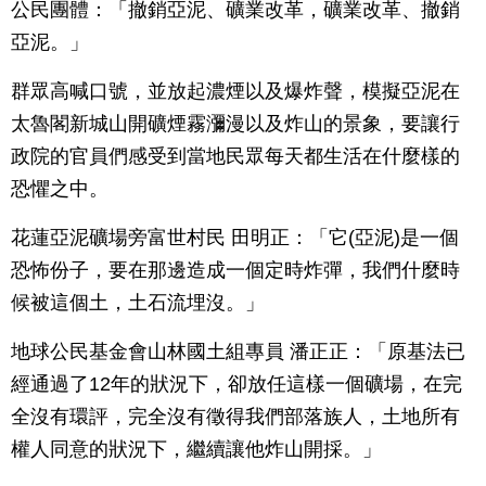
公民團體：「撤銷亞泥、礦業改革，礦業改革、撤銷
亞泥。」
群眾高喊口號，並放起濃煙以及爆炸聲，模擬亞泥在
太魯閣新城山開礦煙霧瀰漫以及炸山的景象，要讓行
政院的官員們感受到當地民眾每天都生活在什麼樣的
恐懼之中。
花蓮亞泥礦場旁富世村民 田明正：「它(亞泥)是一個
恐怖份子，要在那邊造成一個定時炸彈，我們什麼時
候被這個土，土石流埋沒。」
地球公民基金會山林國土組專員 潘正正：「原基法已
經通過了12年的狀況下，卻放任這樣一個礦場，在完
全沒有環評，完全沒有徵得我們部落族人，土地所有
權人同意的狀況下，繼續讓他炸山開採。」