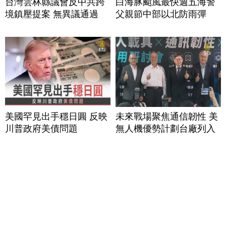
台灣雲林縣議會反中共跨
白海豚颱風最快週五海警
境鎮壓提案 無異議通過
父親節中部以北防雨彈
美國罕見出手穩日圓 反映
未來戰場聚焦通信韌性 美
川普政府美債問題
無人機優勢計劃台廠列入