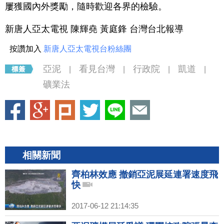
屢獲國內外獎勵，隨時歡迎各界的檢驗。
新唐人亞太電視 陳輝堯 黃庭鋒 台灣台北報導
按讚加入
新唐人亞太電視台粉絲團
亞泥
看見台灣
行政院
凱道
|
|
|
|
礦業法
相關新聞
齊柏林效應 撤銷亞泥展延連署速度飛
快
2017-06-12 21:14:35