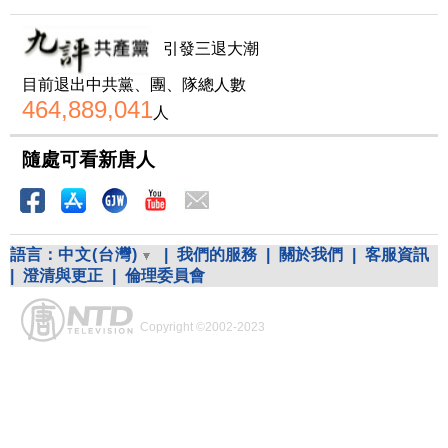
引發三退大潮
目前退出中共黨、團、隊總人數
464,889,041
人
隨處可看新唐人
語言：
中文(台灣)
|
我們的服務
|
關於我們
|
客服資訊
|
澄清與更正
|
倫理委員會
Copyright ©2002-2023