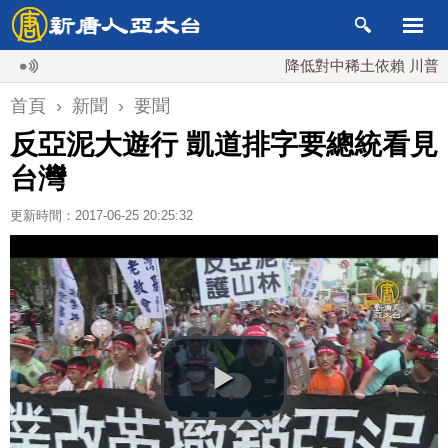
降低對中稀土依賴 川普宣布礦
首頁
›
新聞
›
要聞
反亞泥大遊行 凱道排字要總統看見
台灣
更新時間：2017-06-25 20:25:32