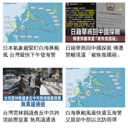
日本氣象廳緊盯白海豚颱
日籍華商回中國探親 傳遭
風 台灣最快下午發海警
禁離境還「被恢復國籍」
台灣雲林縣議會反中共跨
白海豚颱風最快週五海警
境鎮壓提案 無異議通過
父親節中部以北防雨彈