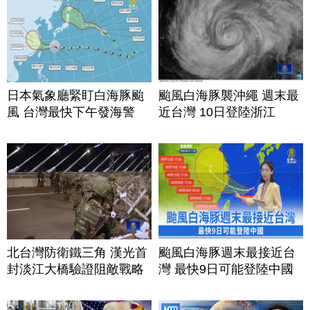
日本氣象廳緊盯白海豚颱
颱風白海豚襲沖繩 週末最
風 台灣最快下午發海警
近台灣 10日登陸浙江
北台灣防衛鐵三角 漢光首
颱風白海豚週末最接近台
封淡江大橋驗證阻敵戰略
灣 最快9日可能登陸中國