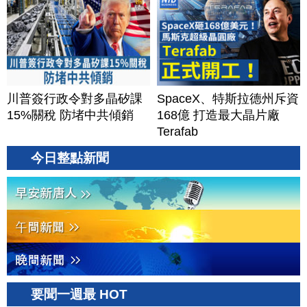
川普簽行政令對多晶矽課
SpaceX、特斯拉德州斥資
15%關稅 防堵中共傾銷
168億 打造最大晶片廠
Terafab
今日整點新聞
要聞一週最 HOT