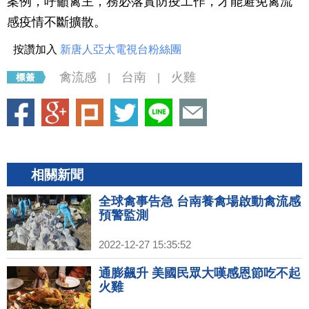
案例，呼籲禽主，務必落實防疫工作，才能避免禽流
感疫情不斷擴散。
按讚加入
新唐人亞太電視台粉絲團
禽流感
台南
火雞
|
|
相關新聞
全球禽事告急 台南養禽場啟動禽流感
預警監測
2022-12-27 15:35:52
通膨飆升 美國民眾大嘆感恩節吃不起
火雞