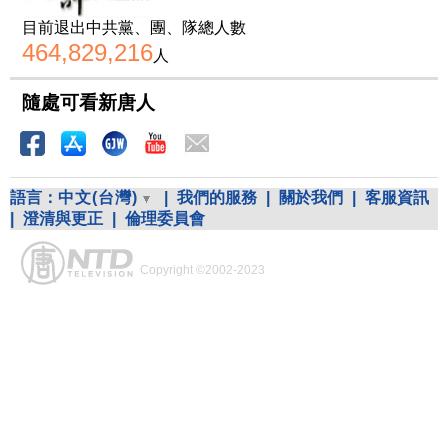
目前退出中共黨、團、隊總人數
464,829,216
人
隨處可看新唐人
語言：
中文(台灣)
|
我們的服務
|
關於我們
|
客服資訊
|
澄清與更正
|
倫理委員會
Copyright ©2002-2023