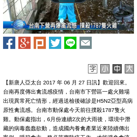
【新唐人亞太台 2017 年 06 月 27 日訊】歡迎回來。
台南再度傳出禽流感疫情，台南市下營區一處火雞場
出現異常死亡情形，經過送檢後確診是H5N2亞型高病
原性禽流感。台南市動保處今天前往撲殺1787隻火
雞。動保處指出，6月份連續2次的大雨後，環境中潛
藏的病毒蠢蠢欲動，造成國內養禽產業近來陸續傳出