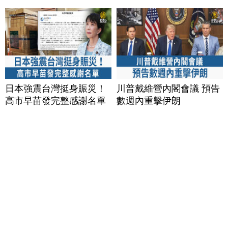
日本強震台灣挺身賑災！
川普戴維營內閣會議 預告
高市早苗發完整感謝名單
數週內重擊伊朗