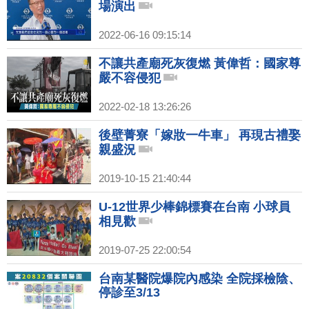
場演出
2022-06-16 09:15:14
不讓共產廟死灰復燃 黃偉哲：國家尊
嚴不容侵犯
2022-02-18 13:26:26
後壁菁寮「嫁妝一牛車」 再現古禮娶
親盛況
2019-10-15 21:40:44
U-12世界少棒錦標賽在台南 小球員
相見歡
2019-07-25 22:00:54
台南某醫院爆院內感染 全院採檢陰、
停診至3/13