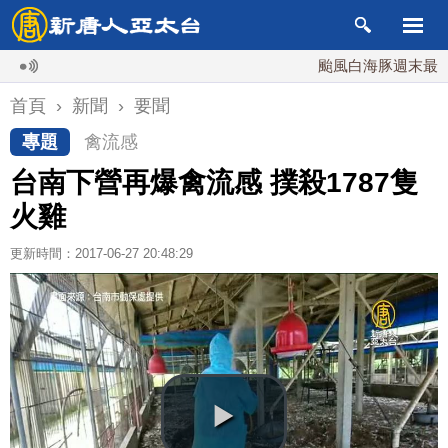
颱風白海豚週末最接近台
首頁
›
新聞
›
要聞
專題
禽流感
台南下營再爆禽流感 撲殺1787隻
火雞
更新時間：2017-06-27 20:48:29