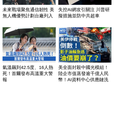
未來戰場聚焦通信韌性 美
失控AI網攻引關注 川普研
無人機優勢計劃台廠列入
擬措施並防中共超車
氣溫飆到42.5度、16人熱
美全面封殺中國光模組！
死！首爾發布高溫重大警
陸企市值蒸發逾千億人民
報
幣！AI資料中心供應鏈洗
牌？台灣喜迎轉單！成關
鍵樞紐？｜#財經新聞
│20260805 (三)