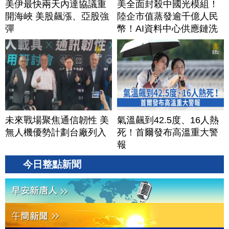
美伊最快兩天內達協議重
美全面封殺中國光模組！
開海峽 美股飆漲、亞股強
陸企市值蒸發逾千億人民
彈
幣！AI資料中心供應鏈洗
牌？台灣喜迎轉單！成關
鍵樞紐？｜#財經新聞
│20260805 (三)
未來戰場聚焦通信韌性 美
氣溫飆到42.5度、16人熱
無人機優勢計劃台廠列入
死！首爾發布高溫重大警
報
今日整點新聞