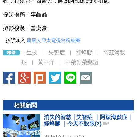
物，持續為中西醫藥，開創新藥的無限可能。
採訪撰稿：李晶晶
攝影後製：曾奕豪
按讚加入
新唐人亞太電視台粉絲團
生技
失智症
綠蜂膠
阿茲海默
|
|
|
症
黃中洋
中藥新藥藥證
|
|
相關新聞
消失的智慧 │失智症 ｜阿茲海默症｜
綠蜂膠 ｜今天不設限(2)
2016-12-31 14:17:57