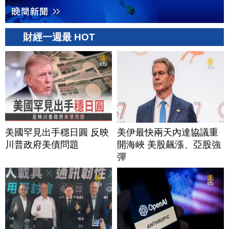
財經一週最 HOT
美國罕見出手穩日圓 反映
美伊最快兩天內達協議重
川普政府美債問題
開海峽 美股飆漲、亞股強
彈