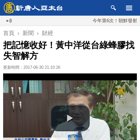
今年第6次！朝鮮發射彈道導彈 
首頁
›
新聞
›
財經
把記憶收好！黃中洋從台綠蜂膠找
失智解方
更新時間：2017-06-30 21:10:26