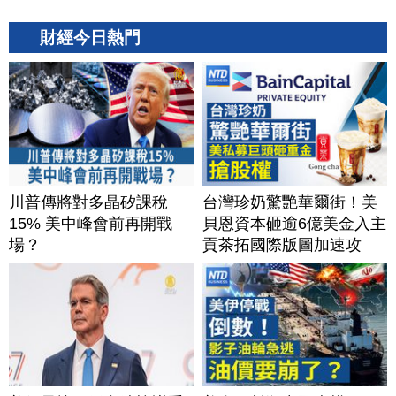
財經今日熱門
川普傳將對多晶矽課稅
台灣珍奶驚艷華爾街！美
15% 美中峰會前再開戰
貝恩資本砸逾6億美金入主
場？
貢茶拓國際版圖加速攻
美？｜#財經新聞｜
20260806(四)