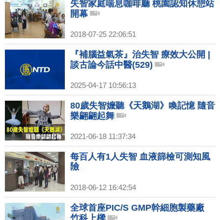
失智家庭喘息咖啡廳 桃園認知休憩站
開幕
2018-07-25 22:06:51
『補腦益氣茶』治失智 療效大公開 |
談古論今話中醫(529)
2025-04-17 10:56:13
80歲失智嬤聽《天鵝湖》喚記憶 隨音
樂翩翩起舞
2021-06-18 11:37:34
每百人有1人失智 血液篩檢可測知風
險
2018-06-12 16:42:54
全球首座PIC/S GMP幹細胞製藥廠
竹科上樑