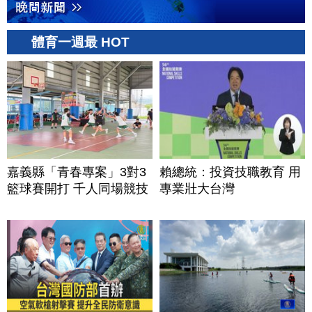
體育一週最 HOT
嘉義縣「青春專案」3對3
賴總統：投資技職教育 用
籃球賽開打 千人同場競技
專業壯大台灣