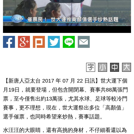
【新唐人亞太台 2017 年 07 月 22 日訊】世大運下個
月19日，就要登場，但包含開閉幕、賽事共88萬張門
票，至今僅售出約13萬張，尤其水球、足球等較冷門
賽事，更不理想，現在，世大運祭出多位「高顏值」
選手催票，也同時希望來炒熱，賽事話題。
水汪汪的大眼睛，還有高挑的身材，不仔細看還以為