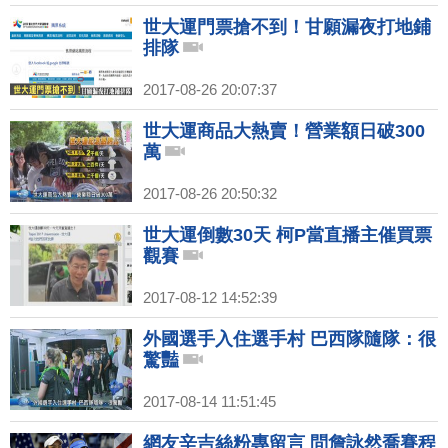
世大運門票搶不到！甘願漏夜打地鋪
排隊
2017-08-26 20:07:37
世大運商品大熱賣！營業額日破300
萬
2017-08-26 20:50:32
世大運倒數30天 柯P當直播主催買票
觀賽
2017-08-12 14:52:39
外國選手入住選手村 巴西隊隨隊：很
驚豔
2017-08-14 11:51:45
網友辛吉絲粉專留言 問詹詠然喬賽程