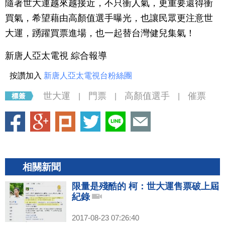
隨著世大運越來越接近，不只衝人氣，更重要還得衝
買氣，希望藉由高顏值選手曝光，也讓民眾更注意世
大運，踴躍買票進場，也一起替台灣健兒集氣！
新唐人亞太電視 綜合報導
按讚加入
新唐人亞太電視台粉絲團
世大運
門票
高顏值選手
催票
|
|
|
相關新聞
限量是殘酷的 柯：世大運售票破上屆
紀錄
2017-08-23 07:26:40