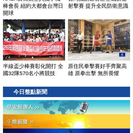
棒會長 紐約大都會台灣日
射擊賽 提升全民防衛意識
開球
半線盃少棒賽彰化開打 全
原住民拳擊賽好手齊聚高
國32隊570名小將競技
雄 原拳出擊 無所畏懼
今日整點新聞