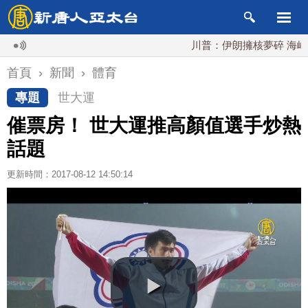
川普：伊朗擁核夢碎 海峽即將
首頁
›
新聞
›
體育
專題
世大運
催票房！ 世大運推高顏值選手炒熱
話題
更新時間：2017-08-12 14:50:14