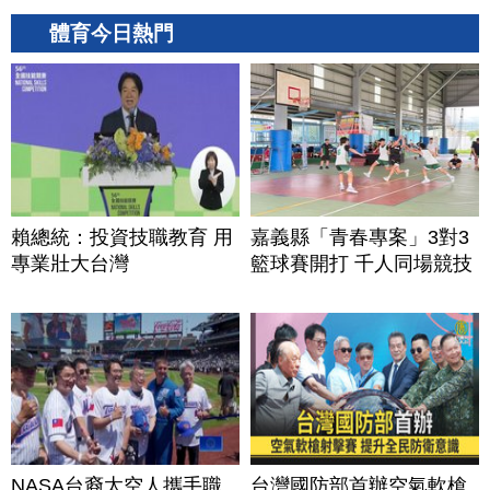
體育今日熱門
賴總統：投資技職教育 用
嘉義縣「青春專案」3對3
專業壯大台灣
籃球賽開打 千人同場競技
NASA台裔太空人攜手職
台灣國防部首辦空氣軟槍