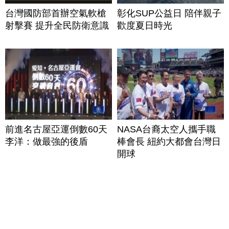
台灣國防部首辦空氣軟槍
彰化SUP公益日 陪伴親子
射擊賽 提升全民防衛意識
歡度夏日時光
前進名古屋亞運倒數60天
NASA台裔太空人攜手職
李洋：做最強的後盾
棒會長 紐約大都會台灣日
開球