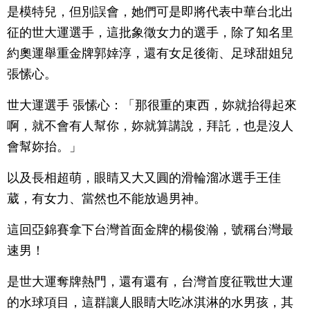
是模特兒，但別誤會，她們可是即將代表中華台北出
征的世大運選手，這批象徵女力的選手，除了知名里
約奧運舉重金牌郭婞淳，還有女足後衛、足球甜姐兒
張愫心。
世大運選手 張愫心：「那很重的東西，妳就抬得起來
啊，就不會有人幫你，妳就算講說，拜託，也是沒人
會幫妳抬。」
以及長相超萌，眼睛又大又圓的滑輪溜冰選手王佳
葳，有女力、當然也不能放過男神。
這回亞錦賽拿下台灣首面金牌的楊俊瀚，號稱台灣最
速男！
是世大運奪牌熱門，還有還有，台灣首度征戰世大運
的水球項目，這群讓人眼睛大吃冰淇淋的水男孩，其