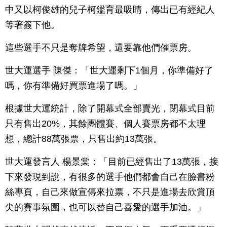
中又以柯俊雄的兒子柯鑑育最吸睛，傳出已有經紀人
等著簽下他。
這些選手不只是奪牌希望，還要靠他們催票房。
世大運選手 陳傑：「世大運剩下1個月，你準備好了
嗎，你有準備好買票進場了嗎。」
根據世大運統計，除了開幕式全部賣光，閉幕式目前
只有售出20%，其餘團體賽、個人賽票房都不太理
想，總計88萬張票，只售出約13萬張。
世大運發言人 楊景棠：「目前已經售出了13萬張，接
下來發現到說，有很多的選手他們都會自己在臉書粉
絲專頁，自己來做宣傳來拉票，不只是進場去欣賞頂
尖的賽事氛圍，也可以替自己喜愛的選手加油。」