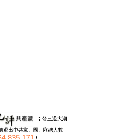
引發三退大潮
前退出中共黨、團、隊總人數
64,835,171
人