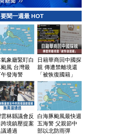
要聞一週最 HOT
本氣象廳緊盯白
日籍華商回中國探
颱風 台灣最
親 傳遭禁離境還
下午發海警
「被恢復國籍」
灣雲林縣議會反
白海豚颱風最快週
共跨境鎮壓提案
五海警 父親節中
異議通過
部以北防雨彈