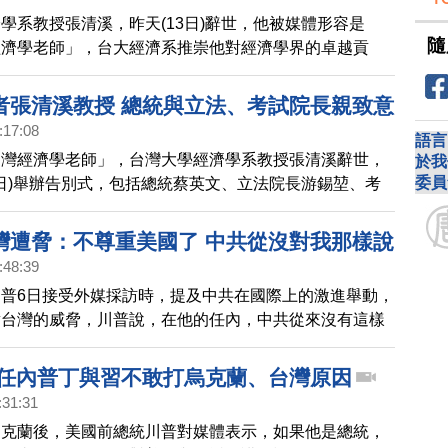
學系教授張清溪，昨天(13日)辭世，他被媒體形容是
隨
經濟學老師」，台大經濟系推崇他對經濟學界的卓越貢
早年積極投入台灣社會改革，後來修煉法輪大法，與妻子
益，致力傳遞大法的美好。
者張清溪教授 總統與立法、考試院長親致意
:17:08
語言
台灣經濟學老師」，台灣大學經濟學系教授張清溪辭世，
於我
委員
7日)舉辦告別式，包括總統蔡英文、立法院長游錫堃、考
村等多名部會首長、還有多位學術機構首長、前中央政府
、教育界好友，都來送張清溪教授最後一程，張教授的遺
灣遭脅：不尊重美國了 中共從沒對我那樣說
時報》在台發行人曹慧玲女士表示，張老師為公眾福祉，
:48:39
仗義執言，後人沒有理由悲傷，應該要珍惜張清溪教授留
普6日接受外媒採訪時，提及中共在國際上的激進舉動，
對台灣的威脅，川普說，在他的任內，中共從來沒有這樣
調，如果美國變成社會主義國家，將不再獲得尊重。
 任內普丁與習不敢打烏克蘭、台灣原因
:31:31
烏克蘭後，美國前總統川普對媒體表示，如果他是總統，