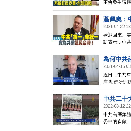
不會發生這
蓬佩奧：
2021-04-22 13
歡迎回來。美
訪表示，中
成為中國共
這種事發生
為何中共
共，並與印
2021-04-15 08
其謊言
近日，中共
庫 胡佛研究
特，和前副
防軍事上的
中共二十
怕編造的歷
2022-08-12 22
存在，就是
中共高層集
委中的多數