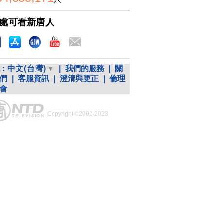
處可看新唐人
：
中文(台灣)
|
我們的服務
|
關
們
|
客服資訊
|
澄清與更正
|
倫理
會
Copyright ©2002-2023