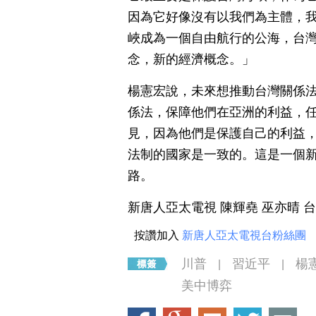
因為它好像沒有以我們為主體，
峽成為一個自由航行的公海，台
念，新的經濟概念。」
楊憲宏說，未來想推動台灣關係法
係法，保障他們在亞洲的利益，任
見，因為他們是保護自己的利益
法制的國家是一致的。這是一個
路。
新唐人亞太電視 陳輝堯 巫亦晴 
按讚加入
新唐人亞太電視台粉絲團
川普
習近平
楊
|
|
美中博弈