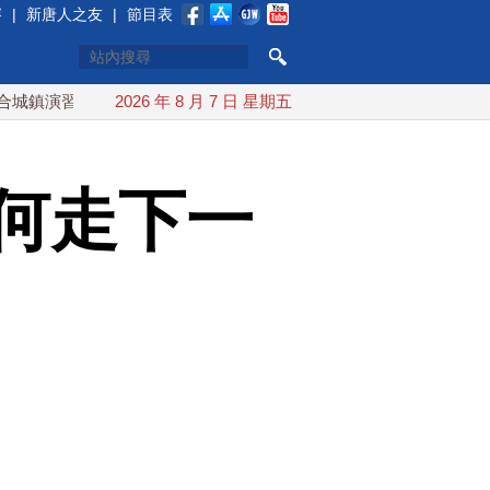
賽
|
新唐人之友
|
節目表
 AIT連續發文讚「韌性台灣」
2026 年 8 月 7 日 星期五
搞分化？美情報：普京最快今秋
何走下一