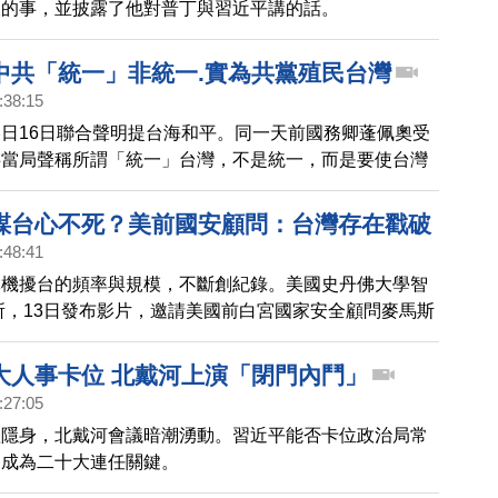
樣的事，並披露了他對普丁與習近平講的話。
中共「統一」非統一.實為共黨殖民台灣
:38:15
日16日聯合聲明提台海和平。同一天前國務卿蓬佩奧受
共當局聲稱所謂「統一」台灣，不是統一，而是要使台灣
產黨的殖民屬地，現在還施壓各國脫鉤台灣，美國不能讓
。蓬佩奧指出，首要二件事，就是在政治和外交上威懾中
謀台心不死？美前國安顧問：台灣存在戳破
太地區盟友合作，阻止中共謀台野心。
:48:41
軍機擾台的頻率與規模，不斷創紀錄。美國史丹佛大學智
所，13日發布影片，邀請美國前白宮國家安全顧問麥馬斯
顧問博明，共同探討中共不斷侵略台灣的原因。這兩位國
專家，都認為中共最害怕的，其實是中國的平民百姓，害
大人事卡位 北戴河上演「閉門內鬥」
史謊言一旦被人民推翻，就會失去手中的權力。而台灣的
:27:05
一個擊破中共謊言的最好證明。
體隱身，北戴河會議暗潮湧動。習近平能否卡位政治局常
，成為二十大連任關鍵。