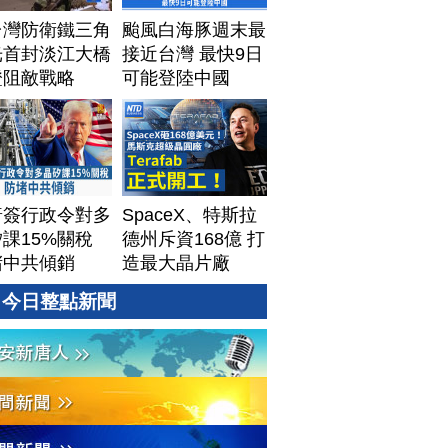
台灣防衛鐵三角
颱風白海豚週末最
光首封淡江大橋
接近台灣 最快9日
證阻敵戰略
可能登陸中國
普簽行政令對多
SpaceX、特斯拉
課15%關稅
德州斥資168億 打
堵中共傾銷
造最大晶片廠
Terafab
今日整點新聞