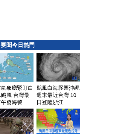
要聞今日熱門
本氣象廳緊盯白
颱風白海豚襲沖繩
颱風 台灣最
週末最近台灣 10
下午發海警
日登陸浙江