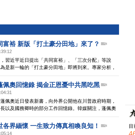
同富裕 新版「打土豪分田地」來了？
:39:12
國，習近平近日提出「共同富裕」、「三次分配」等說
認為是新一輪的「打土豪分田地」即將到來。專家分析，
將是新政策下的受害者。
蓬佩奧回憶錄 揭金正恩憂中共黑吃黑
:04:31
卿蓬佩奧近日發表新書，向外界公開他在川普政府時期，
局長以及國務卿時的部分工作回憶錄。韓媒關注，蓬佩奧
道，北韓領導人金正恩曾向他表示，中共都是騙子，為了
統治，金正恩坦白需要有駐韓美軍。
世各界緬懷 一生致力傳真相喚良知！
目
4
:05:14