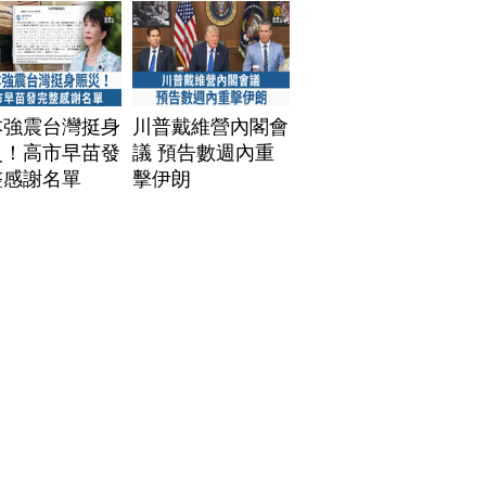
本強震台灣挺身
川普戴維營內閣會
災！高市早苗發
議 預告數週內重
整感謝名單
擊伊朗