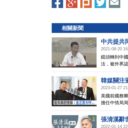
相關新聞
中共提共
2021-08-20 16
鏡頭轉到中
法，被外界
中產階級也
韓媒關注
2023-01-27 21
美國前國務
擔任中情局
在回憶錄寫
避免被中共
張清溪辭
2022-01-14 22