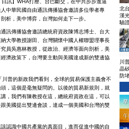
月 31 日訊】WHA打壓、台巴斷交，在中共步步進逼
北
法人中華民國自由通訊傳播協會邀請多位學者專
漢
向剖析，美中博弈，台灣如何走下一步。
驗
由通訊傳播協會邀請總統府資政陳博志博士、台大
萊納大學教授謝田、台灣關懷中國人權聯盟理事長
研究員吳惠林教授，從政治、經濟等面向剖析，美
新經濟政策下，台灣要主動與美國達成新的雙邊協
川
晶矽
防
「川普的新政我們看到，全球的貿易保護主義會不
抬頭，這個是毫無疑問的。以後的貿易新規則，就
來講，我們有陳教授在這，總統府資政在這，可以
去跟美國提出雙邊會談，達成一個美國和台灣的雙
應該認識中國共產黨的真面目，進而促進中國的自