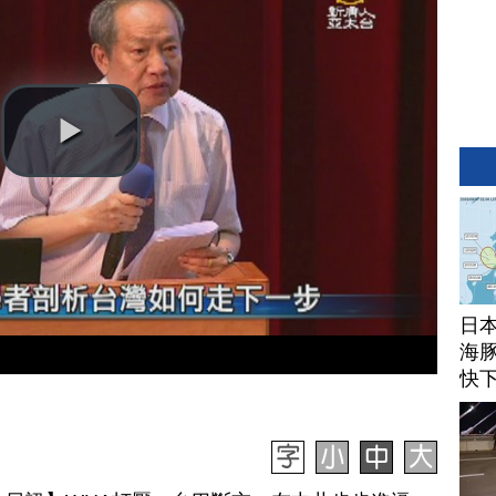
日
海豚
快