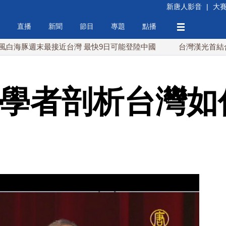
新唐人影音
|
大
直播
新聞
節目
專題
點播
週末最接近台灣 最快9日可能登陸中國
台灣漢光首結合城鎮演習
 學者剖析台灣如