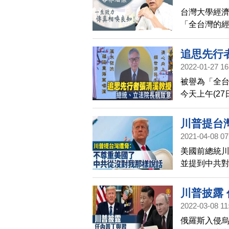
台灣大學經濟
「全台灣的
獻。張清溪
在大法中受
追思先行
2022-01-27 16
被譽為「全
今天上午(2
試院長黃榮
高層與政商
川普提台
孀《大紀元
2021-04-08 07
話
無所畏懼的
美國前總統川
下的機緣。
並提到中共
講話，他強
川普披露
2022-03-08 11
俄羅斯入侵