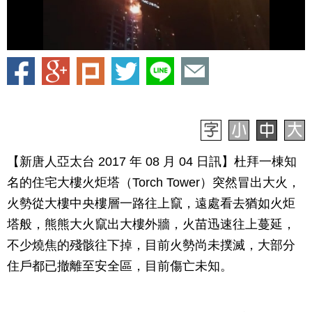
【新唐人亞太台 2017 年 08 月 04 日訊】杜拜一棟知
名的住宅大樓火炬塔（Torch Tower）突然冒出大火，
火勢從大樓中央樓層一路往上竄，遠處看去猶如火炬
塔般，熊熊大火竄出大樓外牆，火苗迅速往上蔓延，
不少燒焦的殘骸往下掉，目前火勢尚未撲滅，大部分
住戶都已撤離至安全區，目前傷亡未知。