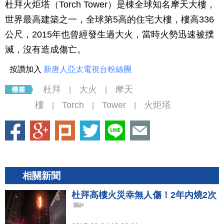
杜拜火炬塔（Torch Tower）是棟全球知名摩天大樓，
世界最高建築之一，全球第5高的住宅大樓，樓高336
公尺，2015年也曾經發生過大火，當時火勢迅速被撲
滅，沒有造成傷亡。
按讚加入
新唐人亞太電視台粉絲團
杜拜
大火
摩天
|
|
樓
Torch
Tower
火炬塔
|
|
|
相關新聞
杜拜高樓火災幸無人傷！2年內燒2次