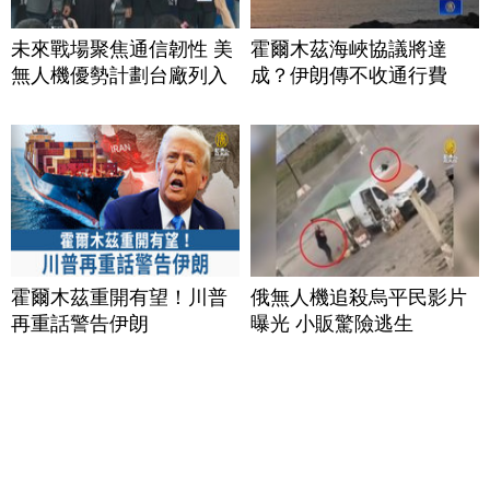
未來戰場聚焦通信韌性 美
霍爾木茲海峽協議將達
無人機優勢計劃台廠列入
成？伊朗傳不收通行費
霍爾木茲重開有望！川普
俄無人機追殺烏平民影片
再重話警告伊朗
曝光 小販驚險逃生