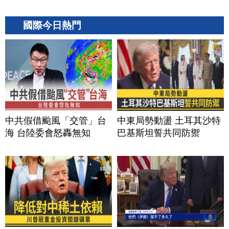
國際今日熱門
中共假借颱風「交管」台
中東局勢動盪 土耳其沙特
海 台陸委會怒轟無知
巴基斯坦誓共同防禦