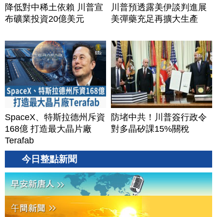
降低對中稀土依賴 川普宣
川普預透露美伊談判進展
布礦業投資20億美元
美彈藥充足再擴大生產
SpaceX、特斯拉德州斥資
防堵中共！川普簽行政令
168億 打造最大晶片廠
對多晶矽課15%關稅
Terafab
今日整點新聞