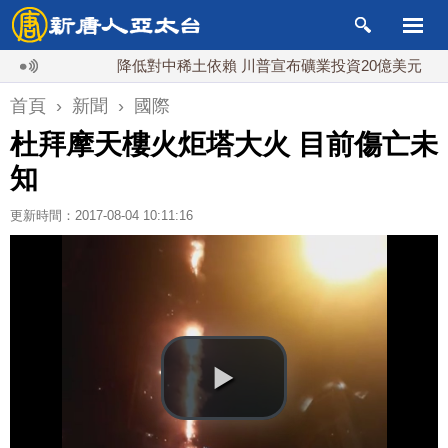
降低對中稀土依賴 川普宣布礦業投資20億美元
中
首頁
›
新聞
›
國際
杜拜摩天樓火炬塔大火 目前傷亡未
知
更新時間：2017-08-04 10:11:16