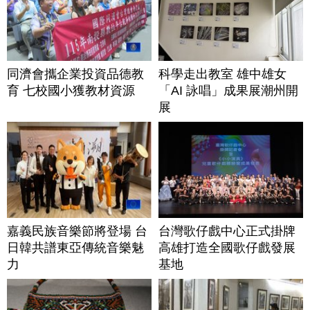
同濟會攜企業投資品德教
科學走出教室 雄中雄女
育 七校國小獲教材資源
「AI 詠唱」成果展潮州開
展
嘉義民族音樂節將登場 台
台灣歌仔戲中心正式掛牌
日韓共譜東亞傳統音樂魅
高雄打造全國歌仔戲發展
力
基地