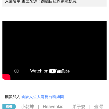
入圍名單(畫面來源：翻攝自紐約劇院影展)
按讚加入
新唐人亞太電視台粉絲團
小乾坤
Heavenkid
弟子規
臺灣
|
|
|