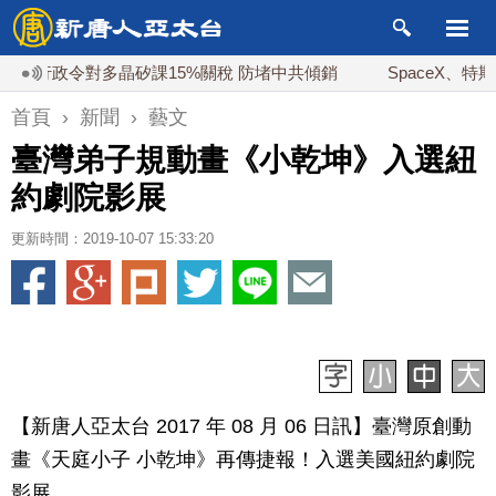
政令對多晶矽課15%關稅 防堵中共傾銷
SpaceX、特斯拉德州斥
首頁
›
新聞
›
藝文
臺灣弟子規動畫《小乾坤》入選紐
約劇院影展
更新時間：2019-10-07 15:33:20
【新唐人亞太台 2017 年 08 月 06 日訊】臺灣原創動
畫《天庭小子 小乾坤》再傳捷報！入選美國紐約劇院
影展