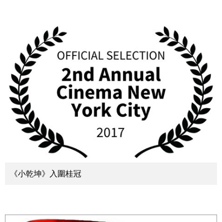
《小乾坤》入圍桂冠