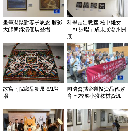
畫筆凝聚對妻子思念 膠彩
科學走出教室 雄中雄女
大師簡錦清個展登場
「AI 詠唱」成果展潮州開
展
故宮南院織品新展 8/1登
同濟會攜企業投資品德教
場
育 七校國小獲教材資源