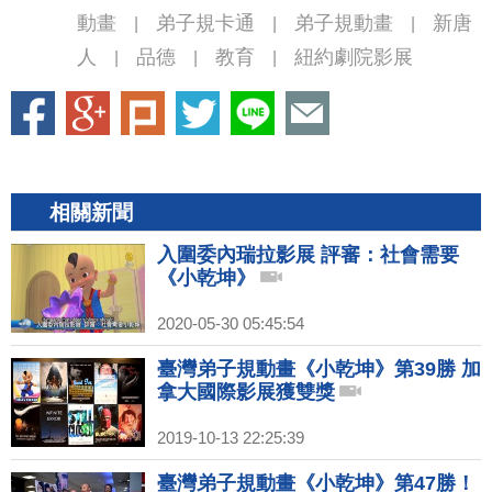
動畫
弟子規卡通
弟子規動畫
新唐
|
|
|
人
品德
教育
紐約劇院影展
|
|
|
相關新聞
入圍委內瑞拉影展 評審：社會需要
《小乾坤》
2020-05-30 05:45:54
臺灣弟子規動畫《小乾坤》第39勝 加
拿大國際影展獲雙獎
2019-10-13 22:25:39
臺灣弟子規動畫《小乾坤》第47勝！