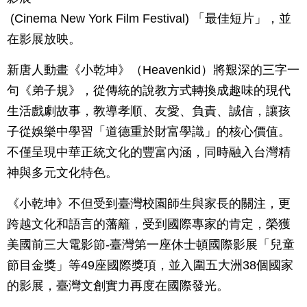
(Cinema New York Film Festival) 「最佳短片」，並
在影展放映。
新唐人動畫《小乾坤》（Heavenkid）將艱深的三字一
句《弟子規》，從傳統的說教方式轉換成趣味的現代
生活戲劇故事，教導孝順、友愛、負責、誠信，讓孩
子從娛樂中學習「道德重於財富學識」的核心價值。
不僅呈現中華正統文化的豐富內涵，同時融入台灣精
神與多元文化特色。
《小乾坤》不但受到臺灣校園師生與家長的關注，更
跨越文化和語言的藩籬，受到國際專家的肯定，榮獲
美國前三大電影節-臺灣第一座休士頓國際影展「兒童
節目金獎」等49座國際獎項，並入圍五大洲38個國家
的影展，臺灣文創實力再度在國際發光。