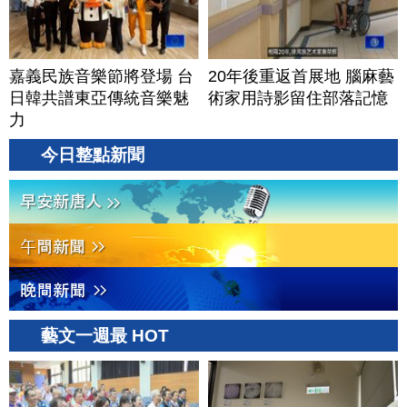
嘉義民族音樂節將登場 台
20年後重返首展地 腦麻藝
日韓共譜東亞傳統音樂魅
術家用詩影留住部落記憶
力
今日整點新聞
藝文一週最 HOT