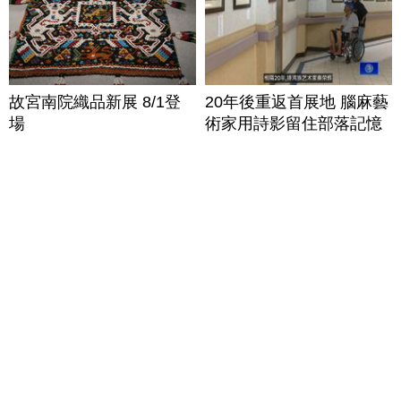
故宮南院織品新展 8/1登
20年後重返首展地 腦麻藝
場
術家用詩影留住部落記憶