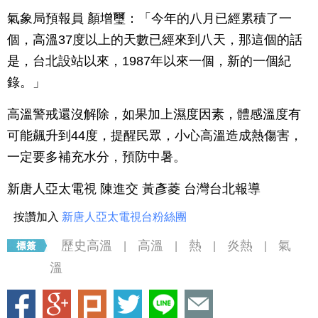
氣象局預報員 顏增璽：「今年的八月已經累積了一
個，高溫37度以上的天數已經來到八天，那這個的話
是，台北設站以來，1987年以來一個，新的一個紀
錄。」
高溫警戒還沒解除，如果加上濕度因素，體感溫度有
可能飆升到44度，提醒民眾，小心高溫造成熱傷害，
一定要多補充水分，預防中暑。
新唐人亞太電視 陳進交 黃彥菱 台灣台北報導
按讚加入
新唐人亞太電視台粉絲團
歷史高溫
高溫
熱
炎熱
氣
|
|
|
|
溫