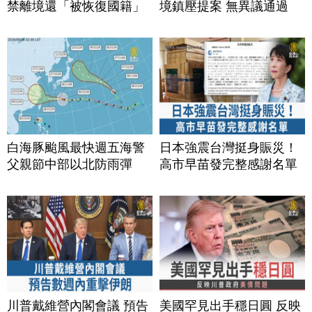
禁離境還「被恢復國籍」
境鎮壓提案 無異議通過
白海豚颱風最快週五海警
日本強震台灣挺身賑災！
父親節中部以北防雨彈
高市早苗發完整感謝名單
川普戴維營內閣會議 預告
美國罕見出手穩日圓 反映