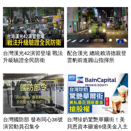
台灣漢光42演習登場 戰法
配合漢光 總統賴清德親登
升級驗證全民防衛
雲豹前進圓山指揮所
台灣國防部 發布同心36號
台灣珍奶驚艷華爾街！美
演習動員召集令
貝恩資本砸逾6億美金入主