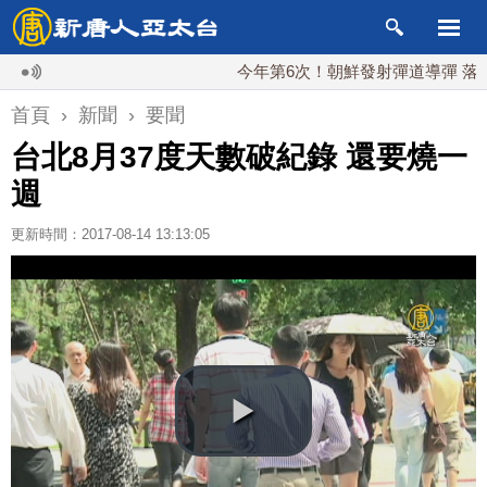
今年第6次！朝鮮發射彈道導彈 落日本EE
首頁
›
新聞
›
要聞
台北8月37度天數破紀錄 還要燒一
週
更新時間：2017-08-14 13:13:05