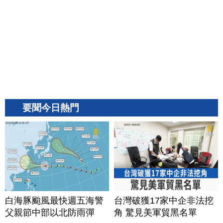
要聞今日熱門
白海豚颱風最快週五海警
台灣破獲17家中企非法挖
父親節中部以北防雨彈
角 驚見美軍貿黑名單