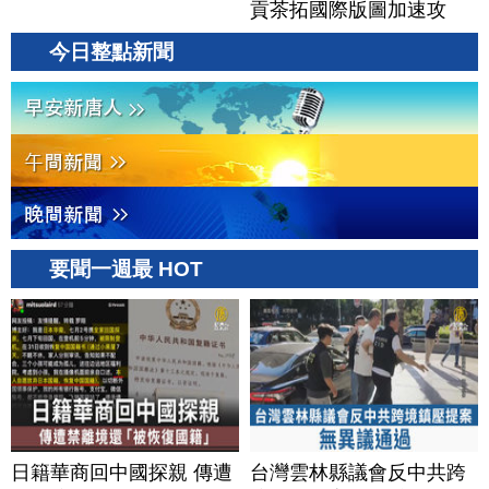
貢茶拓國際版圖加速攻
美？｜#財經新聞｜
今日整點新聞
20260806(四)
要聞一週最 HOT
日籍華商回中國探親 傳遭
台灣雲林縣議會反中共跨