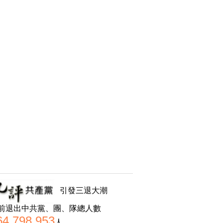
引發三退大潮
前退出中共黨、團、隊總人數
64,798,953
人