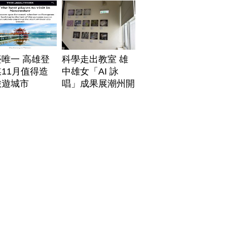
唯一 高雄登
科學走出教室 雄
11月值得造
中雄女「AI 詠
旅遊城市
唱」成果展潮州開
展