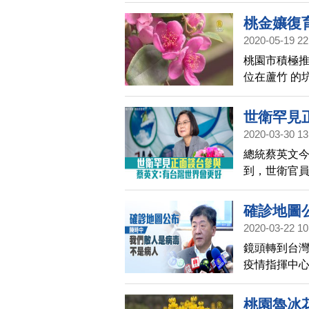
桃金孃復
2020-05-19 22
桃園市積極推
位在蘆竹 的
金孃等特色
孃」作為形
世衛罕見
2020-03-30 13
總統蔡英文
到，世衛官
蔡英文表示
確診地圖公
2020-03-22 10
鏡頭轉到台灣
疫情指揮中
桃園聽取防
說，我們共
桃園魯冰