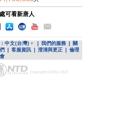
處可看新唐人
：
中文(台灣)
|
我們的服務
|
關
們
|
客服資訊
|
澄清與更正
|
倫理
會
Copyright ©2002-2023