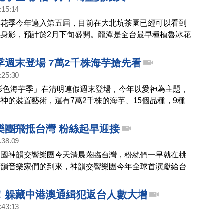
:15:14
冰花季今年邁入第五屆，目前在大北坑茶園已經可以看到
身影，預計於2月下旬盛開。龍潭是全台最早種植魯冰花
15公頃的金黃魯冰花，分布於大北坑休閒農業區及和窯
茶園間，民眾可以把握時間到龍潭食茶賞花。
季週末登場 7萬2千株海芋搶先看
:25:30
園彩色海芋季」在清明連假週末登場，今年以愛神為主題，
神的裝置藝術，還有7萬2千株的海芋、15個品種，9種
萬株百合、香水百合等花卉，邀請遊客在繽紛花海，感受
樂團飛抵台灣 粉絲起早迎接
:38:09
美國神韻交響樂團今天清晨蒞臨台灣，粉絲們一早就在桃
神韻音樂家們的到來，神韻交響樂團今年全球首演獻給台
感謝純善純美，正面能量的演出。
！躲藏中港澳通緝犯返台人數大增
:43:13