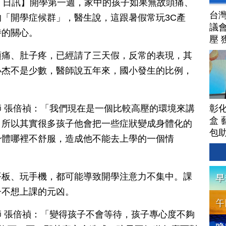
月 11 日訊】開學第一週，家中的孩子如果無故頭痛、
台
「開學症候群」，醫生說，這跟暑假常玩3C產
議
時的關心。
壓 
頭痛、肚子疼，已經請了三天假，反常的表現，其
小杰不是少數，醫師說五年來，國小發生的比例，
彰
 張倍禎：「我們現在是一個比較高壓的環境來講
盒 
，所以其實很多孩子他會把一些症狀變成身體化的
包
身體哪裡不舒服，造成他不能去上學的一個情
平板、玩手機，都可能導致開學注意力不集中。課
子不想上課的元凶。
 張倍禎：「變得孩子不會等待，孩子專心度不夠