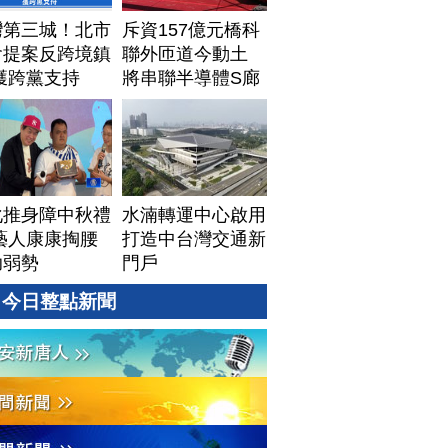
灣第三城！北市
斥資157億元橋科
會提案反跨境鎮
聯外匝道今動土
獲跨黨支持
將串聯半導體S廊
帶
化推身障中秋禮
水湳轉運中心啟用
藝人康康掏腰
打造中台灣交通新
助弱勢
門戶
今日整點新聞