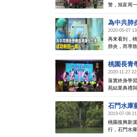
警，旭富周一
估火災損失達
全毀，訂單
為中共肺
損失，還有
2020-05-07 13
再來看到，
肺炎，而導致
國際期刊正
桃園長青
2020-11-27 22
落實終身學習
苑結業典禮
體現出「活
石門水庫
2019-07-08 21
桃園復興新溪
行，石門水
需經台七線