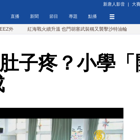
新唐人影音
|
大
直播
新聞
節目
專題
點播
紅海戰火續升溫 也門胡塞武裝稱又襲擊沙特油輪
台灣漢
.肚子疼？小學「
成