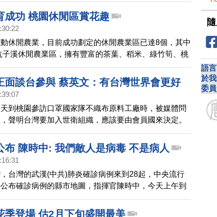
育成功 桃園休閒區賞花趣
隨
:30:22
動休閒農業，目前成功劃定的休閒農業區已達8個，其中
坑子溪休閒農業區，擁有豐富的茶葉、稻米、綠竹筍、桃
農產，也結合桃園市「一休區一花卉」的政策，將「桃金
語言
象花卉。目前正逢開花季節，帶您一起去賞花。
於我
正面談台參與 蔡英文：有台灣世界會更好
委員
:39:07
今天到桃園參訪口罩國家隊不織布原料工廠時，被媒體問
員，聲明台灣要加入世衛組織，應該要由會員國來決定。
，對全世界來講有台灣參與，醫療體系會更好。
布 陳時中: 我們敵人是病毒 不是病人
:16:31
，台灣的武漢(中共)肺炎確診病例來到28起，中央流行
心公布確診病例的縣市地圖，指揮官陳時中，今天上午到
疫準備工作。陳時中說，希望中央跟地方密切合作，並
同的敵人不是病人，是病毒。
花季登場 估2月下旬盛開最美