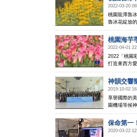
2022-03-20 08
桃園龍潭魯
魯冰花綻放的
的地區，有近
文創園區的
桃園海芋
2022-04-01 22
2022「桃
打造東西方愛
顏色，搭配2
芳香浪漫。
神韻交響
2019-10-02 16
享譽國際的
園機場等候
灣，觀眾們
保命第一
2020-03-22 12