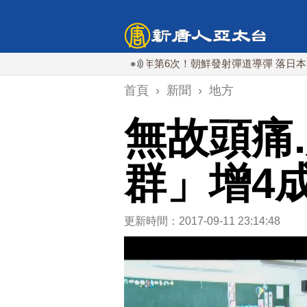
今年第6次！朝鮮發射彈道導彈 落日本EEZ外
首頁
›
新聞
›
地方
無故頭痛
群」增4
更新時間：2017-09-11 23:14:48