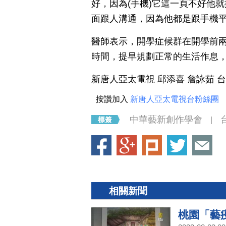
好，因為(手機)它這一頁不好他
面跟人溝通，因為他都是跟手機
醫師表示，開學症候群在開學前
時間，提早規劃正常的生活作息
新唐人亞太電視 邱添喜 詹詠茹 
按讚加入
新唐人亞太電視台粉絲團
中華藝新創作學會
|
相關新聞
桃園「藝