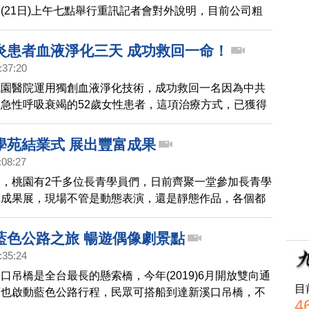
(21日)上午七點舉行重訊記者會對外說明，目前公司粗
新台幣8億元，雖然可以獲得保險理賠，不過生產線確定
受到影響下，旭富周一上午一開盤，股價跌停，相關賠償
炎患者血液淨化三天 成功救回一命！
復工進度，還需要進一步確認。
:37:20
桃園醫院運用獨創血液淨化技術，成功救回一名因為中共
急性呼吸衰竭的52歲女性患者，這項治療方式，已獲得
式接受，成為全球首例，也是台灣之光。
學苑結業式 展出豐富成果
:08:27
，桃園有2千多位長青學員們，日前齊聚一堂參加長青學
與成果展，現場不管是動態表演，還是靜態作品，各個都
到老、學到老」的長者風範。帶您一起去看看。
藍色公路之旅 暢遊偶像劇景點
:35:24
口吊橋是全台最長的懸索橋，今年(2019)6月開放雙向通
目
庫也啟動藍色公路行程，民眾可搭船到達新溪口吊橋，不
4
塞車之苦，又可欣賞湖光山色的景緻。