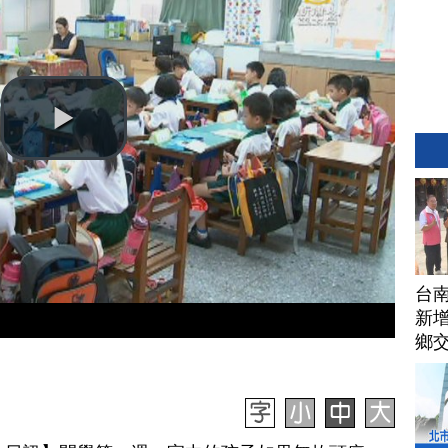
台
新增
鄉