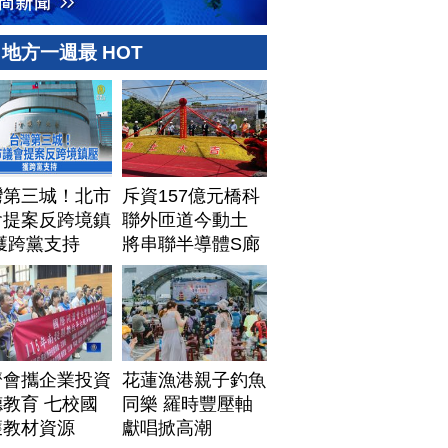
地方一週最 HOT
灣第三城！北市
斥資157億元橋科
會提案反跨境鎮
聯外匝道今動土
獲跨黨支持
將串聯半導體S廊
帶
濟會攜企業投資
花蓮漁港親子釣魚
教育 七校國
同樂 羅時豐壓軸
獲教材資源
獻唱掀高潮