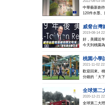
2022-08-03 08
中華藝新創
120件水墨
同的藝術風
威脅台灣
2019-08-14 22
好，美國近年
今天到桃園為
提到台灣面
並宣布新的
桃園小學
2021-11-02 22
歡迎回來。桃
分鐘的「大
生有更多下
校安排機器
全球第二
2020-12-21 22
全球第二大