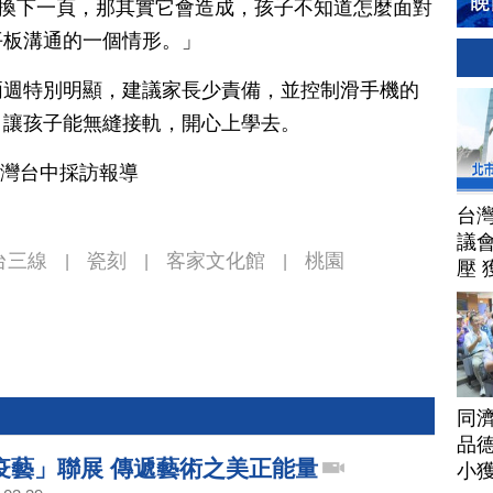
就換下一頁，那其實它會造成，孩子不知道怎麼面對
平板溝通的一個情形。」
兩週特別明顯，建議家長少責備，並控制滑手機的
，讓孩子能無縫接軌，開心上學去。
台灣台中採訪報導
台
議
台三線
瓷刻
客家文化館
桃園
|
|
|
壓 
同
品德
疫藝」聯展 傳遞藝術之美正能量
小