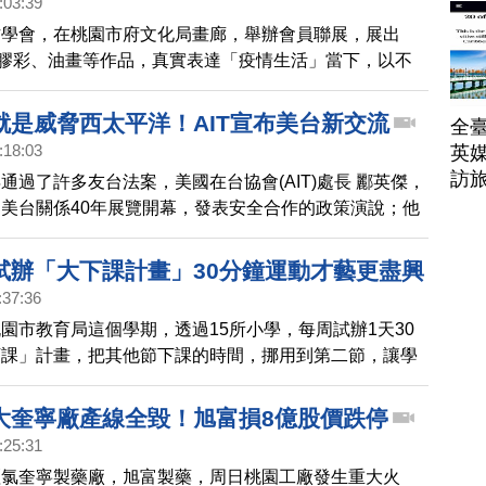
:03:39
作學會，在桃園市府文化局畫廊，舉辦會員聯展，展出
、膠彩、油畫等作品，真實表達「疫情生活」當下，以不
貌傳達，為人類祈福的心念。
就是威脅西太平洋！AIT宣布美台新交流
全臺
:18:03
英媒
訪
通過了許多友台法案，美國在台協會(AIT)處長 酈英傑，
美台關係40年展覽開幕，發表安全合作的政策演說；他
臨的軍事等威脅，他強調，威脅台灣就是威脅西太平洋，
美台安全交流計畫。
試辦「大下課計畫」30分鐘運動才藝更盡興
:37:36
園市教育局這個學期，透過15所小學，每周試辦1天30
下課」計畫，把其他節下課的時間，挪用到第二節，讓學
課時間，展開特色活動，像是有學校安排巧固球，有的學
人，還有校園把呼拉圈當成下課活動，相當有創意。
大奎寧廠產線全毀！旭富損8億股價跌停
:25:31
羥氯奎寧製藥廠，旭富製藥，周日桃園工廠發生重大火