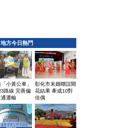
地方今日熱門
南「小黃公車」
彰化市未婚聯誼開
3路線 完善偏
花結果 牽成10對
交通運輸
佳偶