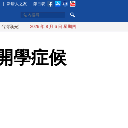
賽
|
新唐人之友
|
節目表
光演習 賴清德搭裝甲車進駐衡山指揮所
2026 年 8 月 6 日 星期四
AIT公開台美海巡合作
開學症候