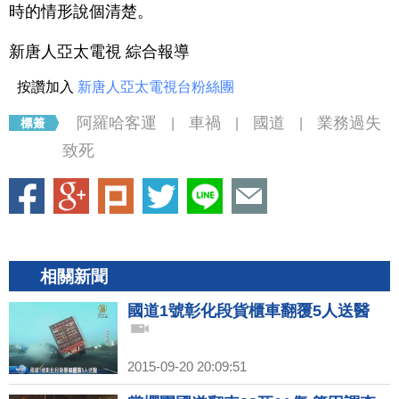
時的情形說個清楚。
新唐人亞太電視 綜合報導
按讚加入
新唐人亞太電視台粉絲團
阿羅哈客運
車禍
國道
業務過失
|
|
|
致死
相關新聞
國道1號彰化段貨櫃車翻覆5人送醫
2015-09-20 20:09:51