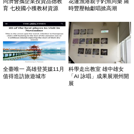
同濟會攜企業投資品德教
花蓮漁港親子釣魚同樂 羅
育 七校國小獲教材資源
時豐壓軸獻唱掀高潮
全臺唯一 高雄登英媒11月
科學走出教室 雄中雄女
值得造訪旅遊城市
「AI 詠唱」成果展潮州開
展