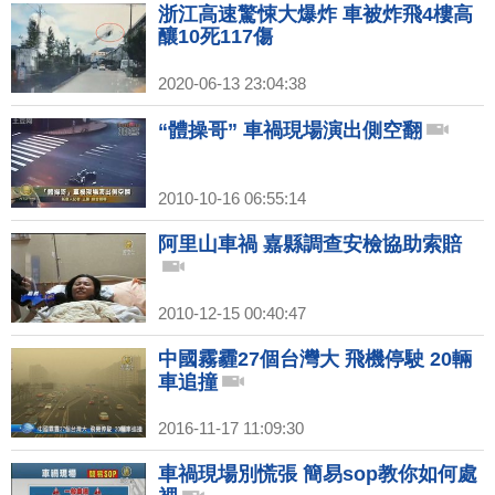
浙江高速驚悚大爆炸 車被炸飛4樓高
釀10死117傷
2020-06-13 23:04:38
“體操哥” 車禍現場演出側空翻
2010-10-16 06:55:14
阿里山車禍 嘉縣調查安檢協助索賠
2010-12-15 00:40:47
中國霧霾27個台灣大 飛機停駛 20輛
車追撞
2016-11-17 11:09:30
車禍現場別慌張 簡易sop教你如何處