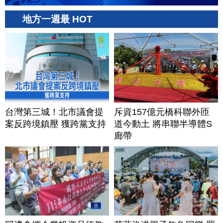
地方一週最 HOT
台灣第三城！北市議會提
斥資157億元橋科聯外匝
案反跨境鎮壓 獲跨黨支持
道今動土 將串聯半導體S
廊帶