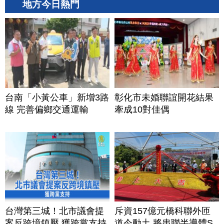
地方今日熱門
台南「小黃公車」新增3路
彰化市未婚聯誼開花結果
線 完善偏鄉交通運輸
牽成10對佳偶
台灣第三城！北市議會提
斥資157億元橋科聯外匝
案反跨境鎮壓 獲跨黨支持
道今動土 將串聯半導體S