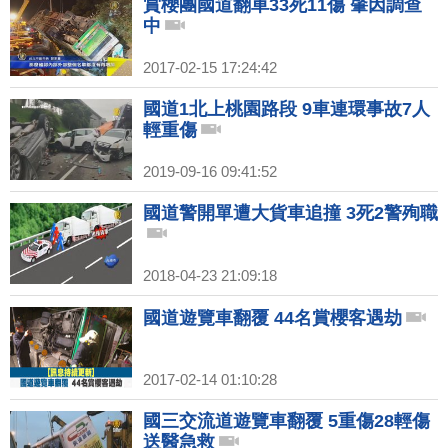
賞櫻團國道翻車33死11傷 肇因調查
中
2017-02-15 17:24:42
國道1北上桃園路段 9車連環事故7人
輕重傷
2019-09-16 09:41:52
國道警開單遭大貨車追撞 3死2警殉職
2018-04-23 21:09:18
國道遊覽車翻覆 44名賞櫻客遇劫
2017-02-14 01:10:28
國三交流道遊覽車翻覆 5重傷28輕傷
送醫急救