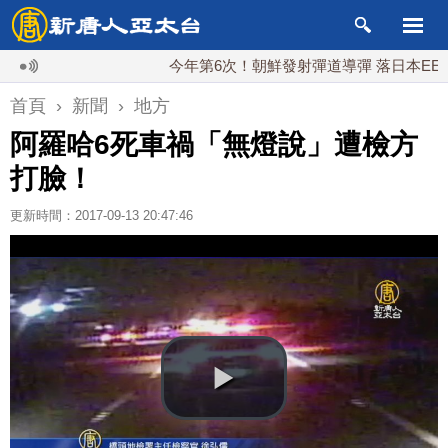
今年第6次！朝鮮發射彈道導彈 落日本EEZ外
首頁
›
新聞
›
地方
阿羅哈6死車禍「無燈說」遭檢方
打臉！
更新時間：2017-09-13 20:47:46