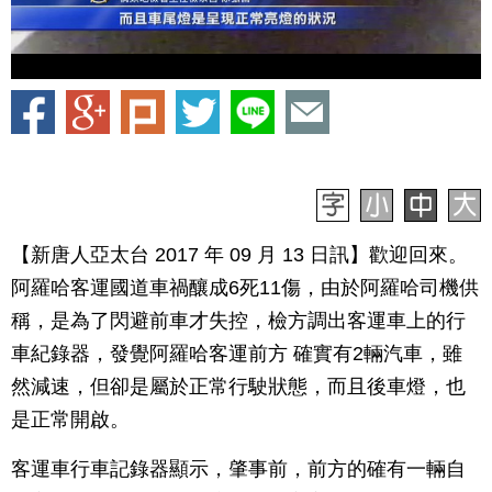
【新唐人亞太台 2017 年 09 月 13 日訊】歡迎回來。
阿羅哈客運國道車禍釀成6死11傷，由於阿羅哈司機供
稱，是為了閃避前車才失控，檢方調出客運車上的行
車紀錄器，發覺阿羅哈客運前方 確實有2輛汽車，雖
然減速，但卻是屬於正常行駛狀態，而且後車燈，也
是正常開啟。
客運車行車記錄器顯示，肇事前，前方的確有一輛自