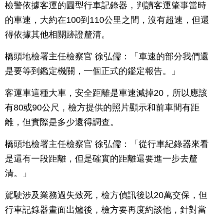
檢警依據客運的圓型行車記錄器，判讀客運肇事當時
的車速，大約在100到110公里之間，沒有超速，但還
得依據其他相關跡證釐清。
橋頭地檢署主任檢察官 徐弘儒：「車速的部分我們還
是要等到鑑定機關，一個正式的鑑定報告。」
客運車這種大車，安全距離是車速減掉20，所以應該
有80或90公尺，檢方提供的照片顯示和前車間有距
離，但實際是多少還得調查。
橋頭地檢署主任檢察官 徐弘儒：「從行車紀錄器來看
是還有一段距離，但是確實的距離還要進一步去釐
清。」
駕駛涉及業務過失致死，檢方偵訊後以20萬交保，但
行車記錄器畫面出爐後，檢方要再度約談他，針對當