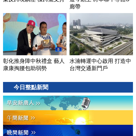
廊帶
彰化推身障中秋禮盒 藝人
水湳轉運中心啟用 打造中
康康掏腰包助弱勢
台灣交通新門戶
今日整點新聞