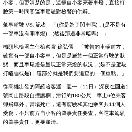
小客，但更清楚的是，這輛自小客亮著車燈，直接打
臉第一時間客運車駕駛對檢警的供辭。
肇事駕駛 VS. 記者：「(你是為了閃車嗎)，(是不是有
一部車沒有開車燈)，(然後那邊非常暗嗎)。」
橋頭地檢署主任檢察官 徐弘儒：「被告的車輛前方，
確實有一部自小客車，但是是屬於一個正常行駛的狀
態，而且車尾燈是呈現正常亮燈的狀況，(是不是駕駛
打瞌睡或是)，這部分就是我們要追查的一個重點。」
從高雄出發的阿羅哈客運，週一（11日）深夜在國道1
號岡山路段自撞護欄，滑行約180公尺，車上6位乘客
彈飛車外，當場死亡，還有駕駛和其他乘客共11個人
受傷，不只前方自小客的肇事責任要查，客運車駕駛
的肇事責任，更要釐清。